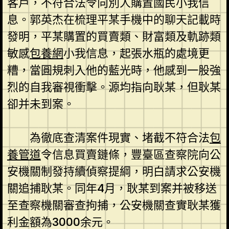
客戶，不符合法令向別人購置國民小我信
息。郭英杰在梳理平某手機中的聊天記載時
發明，平某購置的買賣類、財富類及軌跡類
敏感
包養網
小我信息，起張水瓶的處境更
糟，當圓規刺入他的藍光時，他感到一股強
烈的自我審視衝擊。源均指向耿某，但耿某
卻并未到案。
為徹底查清案件現實、堵截不符合法
包
養管道
令信息買賣鏈條，豐臺區查察院向公
安機關制發持續偵察提綱，明白請求公安機
關追捕耿某。同年4月，耿某到案并被移送
至查察機關審查拘捕，公安機關查實耿某獲
利金額為3000余元。