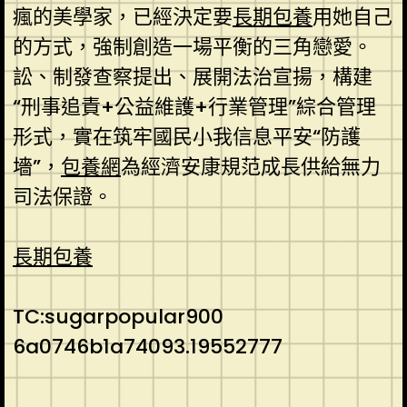
瘋的美學家，已經決定要
長期包養
用她自己
的方式，強制創造一場平衡的三角戀愛。
訟、制發查察提出、展開法治宣揚，構建
“刑事追責+公益維護+行業管理”綜合管理
形式，實在筑牢國民小我信息平安“防護
墻”，
包養網
為經濟安康規范成長供給無力
司法保證。
長期包養
TC:sugarpopular900
6a0746b1a74093.19552777