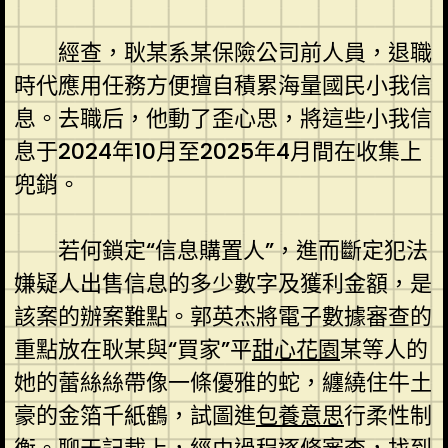
經查，耿某系某保險公司前人員，退職
時代應用任務方便擅自積累海量國民小我信
息。去職后，他動了歪心思，將這些小我信
息于2024年10月至2025年4月間在收集上
兜銷。
若何鎖定“信息購置人”，進而斷定犯法
嫌疑人出售信息的多少數字及獲利金額，是
該案的辦案難點。郭英杰將電子數據審查的
重點放在耿某與“買家”平
甜心花園
某等人的
她的蕾絲絲帶像一條優雅的蛇，纏繞住牛土
豪的金箔千紙鶴，試圖進
包養意思
行柔性制