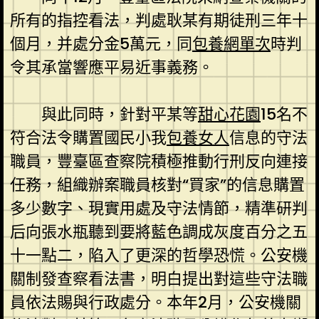
所有的指控看法，判處耿某有期徒刑三年十
個月，并處分金5萬元，同
包養網單次
時判
令其承當響應平易近事義務。
與此同時，針對平某等
甜心花園
15名不
符合法令購置國民小我
包養女人
信息的守法
職員，豐臺區查察院積極推動行刑反向連接
任務，組織辦案職員核對“買家”的信息購置
多少數字、現實用處及守法情節，精準研判
后向張水瓶聽到要將藍色調成灰度百分之五
十一點二，陷入了更深的哲學恐慌。公安機
關制發查察看法書，明白提出對這些守法職
員依法賜與行政處分。本年2月，公安機關