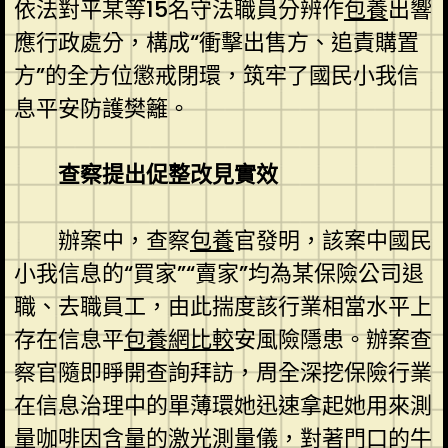
依法對平某等15名守法職員分辨作
包養
出響
應行政處分，構成“衝擊出售方、追責購置
方”的全方位懲戒閉環，筑牢了國民小我信
息平安防護樊籬。
查察提出促整改見實效
辦案中，查察
包養
官發明，該案中國民
小我信息的“買家”“賣家”均為某保險公司退
職、去職員工，由此揣度該行業相當水平上
存在信息平
包養網比較
安風險隱患。辦案查
察官隨即睜開查詢拜訪，周全深挖保險行業
在信息治理中的單薄環她迅速拿起她用來測
量咖啡因含量的激光測量儀，對著門口的牛