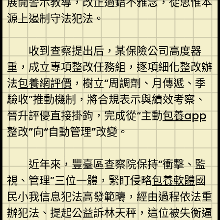
展開警示教導，改正過錯不雅念，從思惟本
源上遏制守法犯法。
收到查察提出后，某保險公司高度器
重，成立專項整改任務組，逐項細化整改辦
法
包養網評價
，樹立“周調劑、月傳遞、季
驗收”推動機制，將合規表示與績效考察、
晉升評優直接掛鉤，完成從“主動
包養app
整改”向“自動管理”改變。
近年來，豐臺區查察院保持“衝擊、監
視、管理”三位一體，緊盯侵略
包養軟體
國
民小我信息犯法高發範疇，經由過程依法重
辦犯法、提起公益訴林天秤，這位被失衡逼