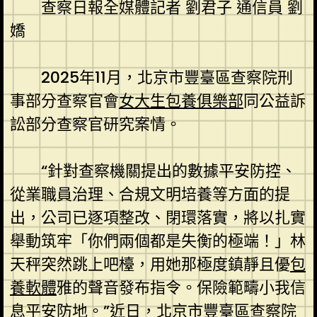
查察日報全媒體記者 劉君子 通信員 劉
嬌
2025年11月，北京市豐臺區查察院刑
事部分查察官會
女大生包養俱樂部
同公益訴
訟部分查察官研究案情。
“針對查察機關提出的數據平安防控、
從業職員治理、合規文明培養等方面的提
出，公司已逐項整改、閉環落實，將以扎實
舉動筑牢「你們兩個都是失衡的極端！」林
天秤突然跳上吧檯，用她那極度鎮靜且優
包
養軟體
雅的聲音發布指令。保險範疇小我信
息平安防地。”近日，北京市豐臺區查察院