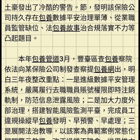
土豪發出了冷酷的警告。節，發明該保險公
司持久存在
包養
數據平安治理單薄、從業職
員監管缺位、法
包養故事
治合規落實不力等
凸起題目。
本年
包養管道
3月，豐臺區查
包養
察院
依法向某保險公司制發查察提
包養網
出，明
白三年夜整改重點：一是進級數據平安管理
系統，嚴厲履行去職職員賬號權限即時注銷
軌制，防范信息泄露風險；二是加大力度外
部治理，搭建智能風險監測平臺，完成員工
違規操縱早
包養
發明、早預警、早處理；三
是展開法治教導，以該案為典範案例常態化