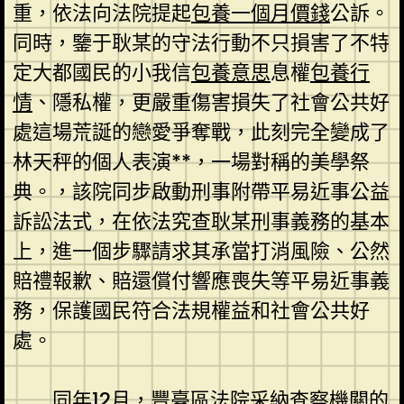
重，依法向法院提起
包養一個月價錢
公訴。
同時，鑒于耿某的守法行動不只損害了不特
定大都國民的小我信
包養意思
息權
包養行
情
、隱私權，更嚴重傷害損失了社會公共好
處這場荒誕的戀愛爭奪戰，此刻完全變成了
林天秤的個人表演**，一場對稱的美學祭
典。，該院同步啟動刑事附帶平易近事公益
訴訟法式，在依法究查耿某刑事義務的基本
上，進一個步驟請求其承當打消風險、公然
賠禮報歉、賠還償付響應喪失等平易近事義
務，保護國民符合法規權益和社會公共好
處。
同年12月，豐臺區法院采納查察機關的