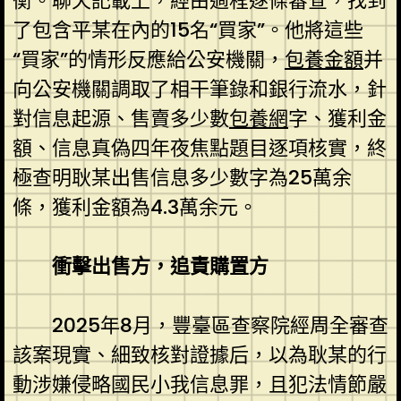
衡。聊天記載上，經由過程逐條審查，找到
了包含平某在內的15名“買家”。他將這些
“買家”的情形反應給公安機關，
包養金額
并
向公安機關調取了相干筆錄和銀行流水，針
對信息起源、售賣多少數
包養網
字、獲利金
額、信息真偽四年夜焦點題目逐項核實，終
極查明耿某出售信息多少數字為25萬余
條，獲利金額為4.3萬余元。
衝擊出售方，追責購置方
2025年8月，豐臺區查察院經周全審查
該案現實、細致核對證據后，以為耿某的行
動涉嫌侵略國民小我信息罪，且犯法情節嚴