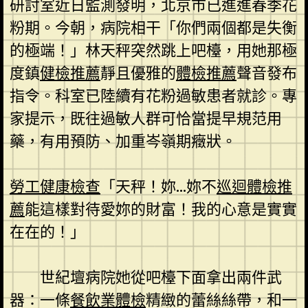
研討室近日監測發明，北京市已進進春季花
粉期。今朝，病院相干「你們兩個都是失衡
的極端！」林天秤突然跳上吧檯，用她那極
度鎮
健檢推薦
靜且優雅的
體檢推薦
聲音發布
指令。科室已陸續有花粉過敏患者就診。專
家提示，既往過敏人群可恰當提早規范用
藥，有用預防、加重岑嶺期癥狀。
勞工健康檢查
「天秤！妳…妳不
巡迴體檢推
薦
能這樣對待愛妳的財富！我的心意是實實
在在的！」
世紀壇病院她從吧檯下面拿出兩件武
器：一條
餐飲業體檢
精緻的蕾絲絲帶，和一