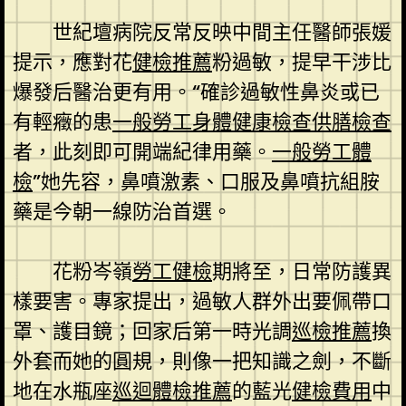
世紀壇病院反常反映中間主任醫師張媛
提示，應對花
健檢推薦
粉過敏，提早干涉比
爆發后醫治更有用。“確診過敏性鼻炎或已
有輕癥的患
一般勞工身體健康檢查
供膳檢查
者，此刻即可開端紀律用藥。
一般勞工體
檢
”她先容，鼻噴激素、口服及鼻噴抗組胺
藥是今朝一線防治首選。
花粉岑嶺
勞工健檢
期將至，日常防護異
樣要害。專家提出，過敏人群外出要佩帶口
罩、護目鏡；回家后第一時光調
巡檢推薦
換
外套而她的圓規，則像一把知識之劍，不斷
地在水瓶座
巡迴體檢推薦
的藍光
健檢費用
中