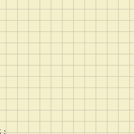
；
；
區；