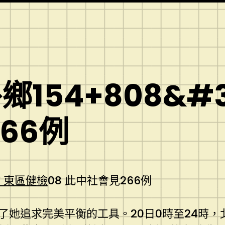
154+808&#
66例
 東區健檢
08 此中社會見266例
了她追求完美平衡的工具。20日0時至24時，北