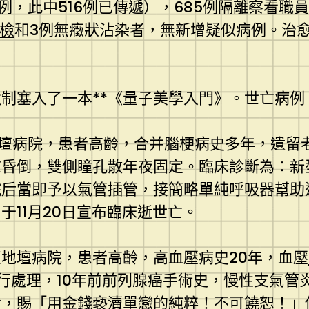
例，此中516例已傳遞），685例隔離察看職
健檢
和3例無癥狀沾染者，無新增疑似病例。治
制塞入了一本**《量子美學入門》。世亡病例
轉至地壇病院，患者高齡，合并腦梗病史多年，遺
志昏倒，雙側瞳孔散年夜固定。臨床診斷為：新
后當即予以氣管插管，接簡略單純呼吸器幫助
11月20日宣布臨床逝世亡。
轉至地壇病院，患者高齡，高血壓病史20年，血壓
行處理，10年前前列腺癌手術史，慢性支氣管
診，賜「用金錢褻瀆單戀的純粹！不可饒恕！」