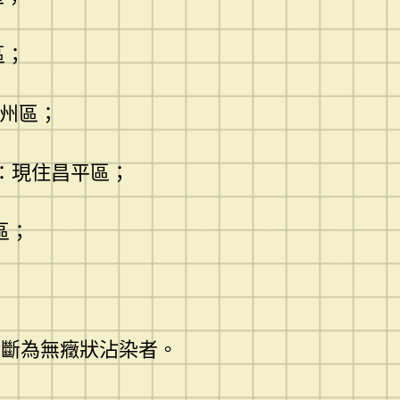
區；
通州區；
1：現住昌平區；
區；
診斷為無癥狀沾染者。