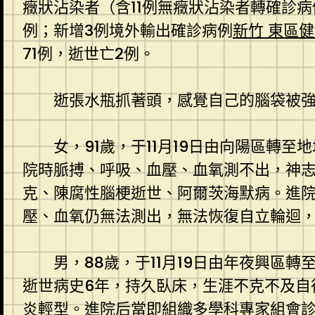
癥狀沾染者（含11例無癥狀沾染者轉確診病
例；新增3例境外輸出確診病例
新竹 東區
71例，逝世亡2例。
逝張水瓶抓著頭，感覺自己的腦袋被強
女，91歲，于11月19日由向陽區
院時脈搏、呼吸、血壓、血氧測不出，神
克、陳腐性腦梗逝世、阿爾茨海默病。進院
壓、血氧仍無法測出，無法恢復自立輪迴，于
男，88歲，于11月19日由年夜興區
逝世病史6年，持久臥床，生涯不克不及自
炎輕型。進院后當即組織多學科專家組會