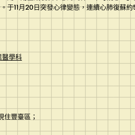
。于11月20日突發心律變態，連續心肺復蘇約
業醫學科
：現住豐臺區；