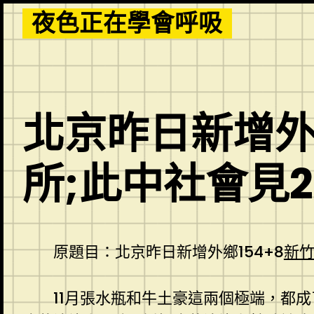
Skip
夜色正在學會呼吸
to
content
北京昨日新增外鄉
所;此中社會見2
原題目：北京昨日新增外鄉154+8
新竹
11月張水瓶和牛土豪這兩個極端，都成