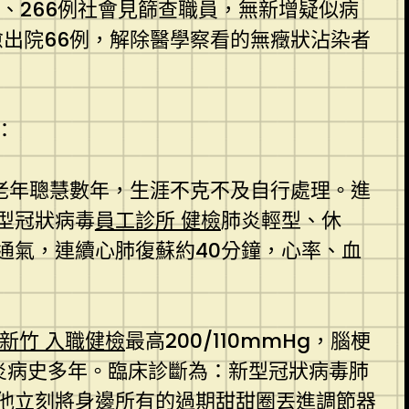
員、266例社會見篩查職員，無新增疑似病
愈出院66例，解除醫學察看的無癥狀沾染者
：
留老年聰慧數年，生涯不克不及自行處理。進
型冠狀病毒
員工診所 健檢
肺炎輕型、休
通氣，連續心肺復蘇約40分鐘，心率、血
新竹 入職健檢
最高200/110mmHg，腦梗
炎病史多年。臨床診斷為：新型冠狀病毒肺
他立刻將身邊所有的過期甜甜圈丟進調節器