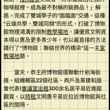
咖啡館裡，成為最不對稱的裝飾品！」解
惑，完成了雙城學子的“面臨面”交通。這種
“云端共學、雙城同頻”的形式，打破了博物
館物理鴻溝的限制
教學場地
，讓優質文明資
本得以惠及更多青少年，也以最直接的方法
踐行了“博物館：聯絡世界的橋梁”這一主
家
教場地
題。
當天，恭王府博物館還聯動什剎海街
道，組織轄區22個社區、商戶及黨建和諧
會代表1
會議室出租
300余名居平易近進館
觀賞，以
時租
文明惠平易近拉近博物館與社
區的間隔。