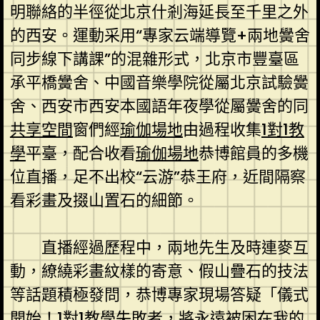
明聯絡的半徑從北京什剎海延長至千里之外
的西安。運動采用“專家云端導覽+兩地黌舍
同步線下講課”的混雜形式，北京市豐臺區
承平橋黌舍、中國音樂學院從屬北京試驗黌
舍、西安市西安本國語年夜學從屬黌舍的同
共享空間
窗們經
瑜伽場地
由過程收集
1對1教
學
平臺，配合收看
瑜伽場地
恭博館員的多機
位直播，足不出校“云游”恭王府，近間隔察
看彩畫及掇山置石的細節。
直播經過歷程中，兩地先生及時連麥互
動，繚繞彩畫紋樣的寄意、假山疊石的技法
等話題積極發問，恭博專家現場答疑「儀式
開始！
1對1教學
失敗者，將永遠被困在我的