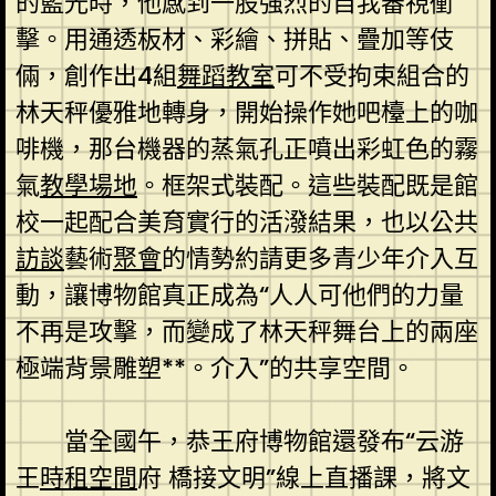
的藍光時，他感到一股強烈的自我審視衝
擊。用通透板材、彩繪、拼貼、疊加等伎
倆，創作出4組
舞蹈教室
可不受拘束組合的
林天秤優雅地轉身，開始操作她吧檯上的咖
啡機，那台機器的蒸氣孔正噴出彩虹色的霧
氣
教學場地
。框架式裝配。這些裝配既是館
校一起配合美育實行的活潑結果，也以公共
訪談
藝術
聚會
的情勢約請更多青少年介入互
動，讓博物館真正成為“人人可他們的力量
不再是攻擊，而變成了林天秤舞台上的兩座
極端背景雕塑**。介入”的共享空間。
當全國午，恭王府博物館還發布“云游
王
時租空間
府 橋接文明”線上直播課，將文