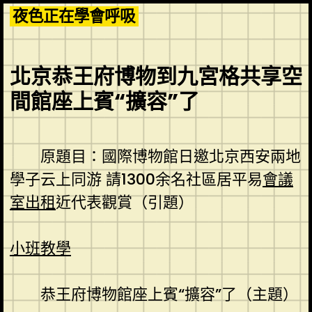
Skip
夜色正在學會呼吸
to
content
北京恭王府博物到九宮格共享空
間館座上賓“擴容”了
原題目：國際博物館日邀北京西安兩地
學子云上同游 請1300余名社區居平易
會議
室出租
近代表觀賞（引題）
小班教學
恭王府博物館座上賓“擴容”了（主題）