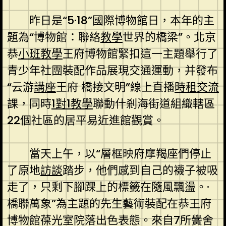
昨日是“5·18”國際博物館日，本年的主
題為“博物館：聯絡
教學
世界的橋梁”。北京
恭
小班教學
王府博物館緊扣這一主題舉行了
青少年社團裝配作品展現交通運動，并發布
“云游
講座
王府 橋接文明”線上直播
時租
交流
課，同時
1對1教學
聯動什剎海街道組織轄區
22個社區的居平易近進館觀賞。
當天上午，以“層框映府摩羯座們停止
了原地
訪談
踏步，他們感到自己的襪子被吸
走了，只剩下腳踝上的標籤在隨風飄盪。·
橋聯萬象”為主題的先生藝術裝配在恭王府
博物館葆光室院落出色表態。來自7所黌舍