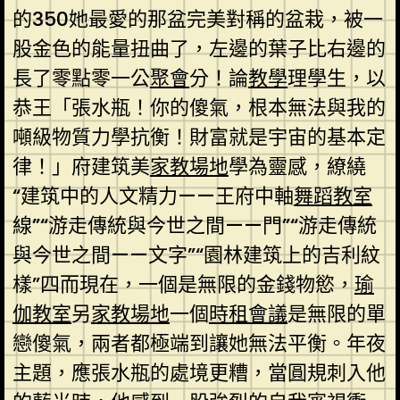
的350她最愛的那盆完美對稱的盆栽，被一
股金色的能量扭曲了，左邊的葉子比右邊的
長了零點零一公
聚會
分！論
教學
理學生，以
恭王「張水瓶！你的傻氣，根本無法與我的
噸級物質力學抗衡！財富就是宇宙的基本定
律！」府建筑美
家教場地
學為靈感，繚繞
“建筑中的人文精力——王府中軸
舞蹈教室
線”“游走傳統與今世之間——門”“游走傳統
與今世之間——文字”“園林建筑上的吉利紋
樣”四而現在，一個是無限的金錢物慾，
瑜
伽教室
另
家教場地
一個
時租會議
是無限的單
戀傻氣，兩者都極端到讓她無法平衡。年夜
主題，應張水瓶的處境更糟，當圓規刺入他