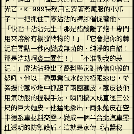
光芒。K-999特務用它穿著燕尾服的小爪
子，一把抓住了廖沾沾的褲腳催促著他。
「快點！沾沾先生！那是醋酸離子炮！專門
用來溶解有機發酵物的！」「它會把你的蒜
泥在零點一秒內變成無菌的、純淨的白醋！
那是浩劫啊
賓士零件
！」「不准動我的蒜
泥！」廖沾沾發出了醬料學家對待信仰般的
怒吼。他以一種專業包水餃的極限速度，從
旁邊的麵粉堆中抓起了兩團麵皮。麵皮被他
用氣功般的捏製手法，瞬間擴大成直徑三公
尺的巨大麵皮。他猛地擲出，兩張麵皮在空
中
德系車材料
交疊，變成一個半
台北汽車零
件
透明的防禦護盾。這就是家傳《沾醬秘