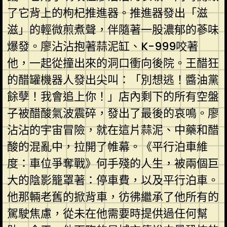
了它背上的枸杞推進器。推進器發出「滋
滋」的輕微煎煮聲，伴隨著一股濃郁的蔘味
爆發。廖沾沾抱著蒜泥缸、K-999咬著
他，一起從撞出來的洞口衝向後院。王醋狂
的醋罐機器人發出尖叫：「別想逃！醬油黨
餘孽！我會追上你！」店內剩下的所有空盤
子被醋酸氣波震碎，發出了最後的哀鳴。廖
沾沾的宇宙冒險，就在這片蒜泥、中藥和醋
酸的混亂中，拉開了帷幕。《平行泊車維
度：車位爭奪戰》何手殘的人生，被兩個巨
大的陰影籠罩著：停車費，以及平行泊車。
他那輛老舊的掀背車，彷彿繼承了他所有的
駕駛焦慮，從未在他需要時提供過任何幫