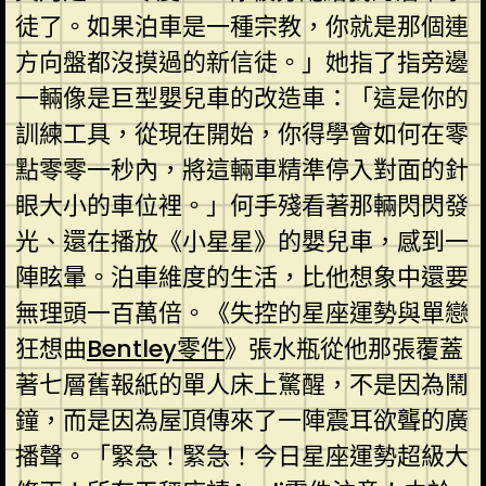
徒了。如果泊車是一種宗教，你就是那個連
方向盤都沒摸過的新信徒。」她指了指旁邊
一輛像是巨型嬰兒車的改造車：「這是你的
訓練工具，從現在開始，你得學會如何在零
點零零一秒內，將這輛車精準停入對面的針
眼大小的車位裡。」何手殘看著那輛閃閃發
光、還在播放《小星星》的嬰兒車，感到一
陣眩暈。泊車維度的生活，比他想象中還要
無理頭一百萬倍。《失控的星座運勢與單戀
狂想曲
Bentley零件
》張水瓶從他那張覆蓋
著七層舊報紙的單人床上驚醒，不是因為鬧
鐘，而是因為屋頂傳來了一陣震耳欲聾的廣
播聲。「緊急！緊急！今日星座運勢超級大