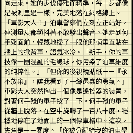
向走來。她的步伐優雅而精準，每一步都像
是被測量過一樣，完美地落在網格線上。
「車影大人！」泊車警察們立刻立正站好，
連測量尺都顫抖著不敢發出聲音。她走到何
手殘面前，輕蔑地掃了一眼他那輛垂直貼在
牆上的掀背車，語氣冰冷。「新手，你的車
技像一團混亂的毛線球。你污染了泊車維度
的純粹性。」「但你的後視鏡貼紙——『永
不放棄』，讓我看到了一絲愚蠢的勇氣。」
車影大人突然掏出一個像是遙控器的裝置，
對著何手殘的車子按了一下。何手殘的車子
從牆上脫落，在空中旋轉了一百八十度，穩
穩地停在了地面上的一個停車格中。這次，
夾角是——零度。「你被分配給我的泊車學