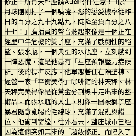
修正！所有天秤座請
Audi零件
注意！由於
月球剛剛打了一個噴嚏，您的戀愛機率從昨
日的百分之九十九點九，陡降至負百分之八
十七！」廣播員的聲音聽起來像是一個正在
經歷中年危機的雙子座，充滿了戲劇性的絕
望。張水瓶，一個典型的水瓶座，立刻感到
一陣恐慌，這是他患有「星座預報壓力症候
群」後的標準反應。他單戀著住在隔壁棟、
經營一家「平衡美學」咖啡館的林天秤。林
天秤完美得像是從黃金分割線中走出來的藝
術品。而張水瓶的人生，則像一團被獅子座
暴君隨意亂踢的毛線球，充滿了混亂與錯
位。他衝到窗邊，往外看去。整座城市已經
因為這個突如其來的「超級修正」而陷入了