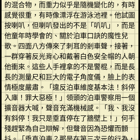
的混合物，而重力似乎是隨機變化的，有時
感覺很重，有時像漂浮在游泳池裡。他試圖
按喇叭，但喇叭發出的不是「叭叭」，而是
他童年時學會的、關於泊車口訣的魔性兒
歌。四面八方傳來了刺耳的剎車聲，接著，
一群穿著反光背心和戴著白色安全帽的人朝
他衝來。這些人手裡拿的不是警棍，而是長
長的測量尺和巨大的電子角度儀，臉上的表
情極度嚴肅。「違反泊車維度基本法！斜停
入庫！罪大惡極！」領頭的泊車警察用一個
擴音器大喊，聲音充滿機械感。「我、我沒
有斜停！我只是垂直停在了牆壁上！」何手
殘趕緊為自己辯解，但聲音因為恐懼而顫
抖。「垂直泊車？那是在第三次元的行為，