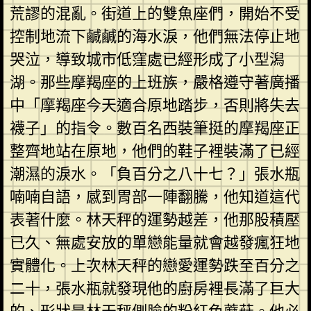
荒謬的混亂。街道上的雙魚座們，開始不受
控制地流下鹹鹹的海水淚，他們無法停止地
哭泣，導致城市低窪處已經形成了小型潟
湖。那些摩羯座的上班族，嚴格遵守著廣播
中「摩羯座今天適合原地踏步，否則將失去
襪子」的指令。數百名西裝筆挺的摩羯座正
整齊地站在原地，他們的鞋子裡裝滿了已經
潮濕的淚水。「負百分之八十七？」張水瓶
喃喃自語，感到胃部一陣翻騰，他知道這代
表著什麼。林天秤的運勢越差，他那股積壓
已久、無處安放的單戀能量就會越發瘋狂地
實體化。上次林天秤的戀愛運勢跌至百分之
二十，張水瓶就發現他的廚房裡長滿了巨大