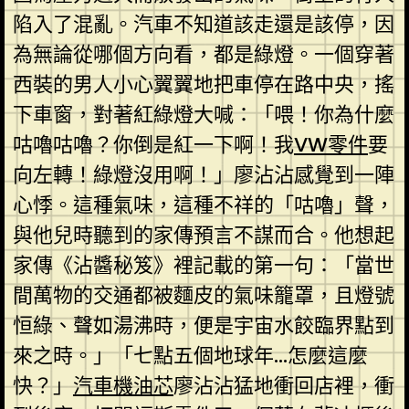
陷入了混亂。汽車不知道該走還是該停，因
為無論從哪個方向看，都是綠燈。一個穿著
西裝的男人小心翼翼地把車停在路中央，搖
下車窗，對著紅綠燈大喊：「喂！你為什麼
咕嚕咕嚕？你倒是紅一下啊！我
VW零件
要
向左轉！綠燈沒用啊！」廖沾沾感覺到一陣
心悸。這種氣味，這種不祥的「咕嚕」聲，
與他兒時聽到的家傳預言不謀而合。他想起
家傳《沾醬秘笈》裡記載的第一句：「當世
間萬物的交通都被麵皮的氣味籠罩，且燈號
恒綠、聲如湯沸時，便是宇宙水餃臨界點到
來之時。」「七點五個地球年…怎麼這麼
快？」
汽車機油芯
廖沾沾猛地衝回店裡，衝