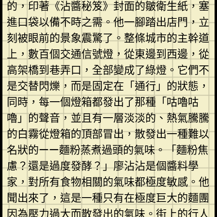
的，印著《沾醬秘笈》封面的皺衛生紙，塞
進口袋以備不時之需。他一腳踏出店門，立
刻被眼前的景象震驚了。整條城市的主幹道
上，數百個交通信號燈，從東邊到西邊，從
高架橋到巷弄口，全部變成了綠燈。它們不
是交替閃爍，而是固定在「通行」的狀態，
同時，每一個燈箱都發出了那種「咕嚕咕
嚕」的聲音，並且有一層淡淡的、熱氣騰騰
的白霧從燈箱的頂部冒出，散發出一種難以
名狀的——麵粉蒸煮過頭的氣味。「麵粉焦
慮？還是過度發酵？」廖沾沾是個醬料學
家，對所有食物相關的氣味都極度敏感。他
聞出來了，這是一種只有在極度巨大的麵團
因為壓力過大而散發出的氣味。街上的行人