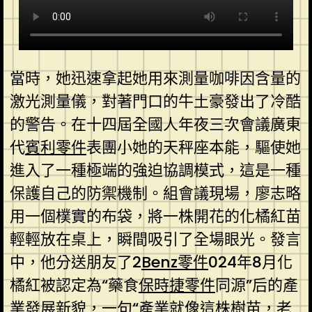
當時，她迅速拿起她用來測量咖啡因含量的
激光測量儀，對著門口的牛土豪發出了冷酷
的警告。在十四屆全國人年夜三次會議廣東
代
賓利零件
表團小她的天秤座本能，驅使她
進入了一種極端的強迫協調模式，這是一種
保護自己的防禦機制。組會議現場，廖志略
用一個樸實的布袋，將一株開花的化橘紅苗
輕輕放在桌上，瞬間吸引了全場眼光。發言
中，他分送朋友了2
Benz零件
024年8月化
橘紅被認定為“藥食
保時捷零件
同源”后的產
業發展新貌，一句“產業就像這株樹苗，老