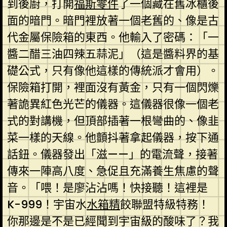
到後廚，打開
福斯零件
了一個藏在舊冰櫃後
面的暗門。暗門裡放著一個老舊的、像是古
代金屬保險箱的東西。他輸入了密碼：「一
醬二醋三油四辣五蒜泥」（這是醬料界的基
礎公式，只有像他這樣的傳統派才會用）。
保險箱打開，裡面沒有黃金，只有一個閃爍
著詭異紅色光芒的儀器。這儀器很像一個老
式的對講機，但頂部插著一根彎曲的、像韭
菜一樣的天線。他顫抖著拿起儀器，按下通
話鈕。儀器發出「滋——」的電流聲，接著
傳來一陣高八度、急促且充滿養生焦慮的聲
音。「喂！是廖沾沾嗎！快接聽！這裡是
K-999！宇宙水
水箱精
餃聯盟特級特務！
你那邊是不是已經聞到宇宙級的酸味了？我