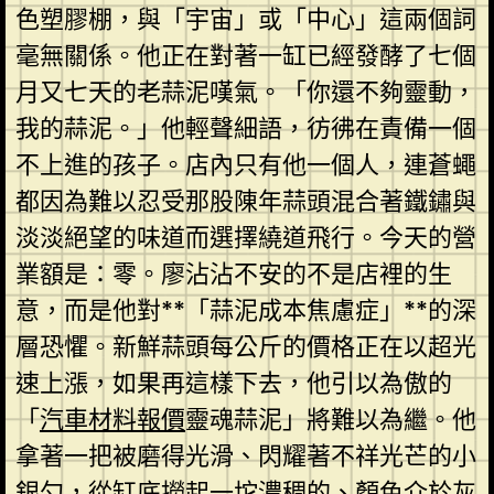
色塑膠棚，與「宇宙」或「中心」這兩個詞
毫無關係。他正在對著一缸已經發酵了七個
月又七天的老蒜泥嘆氣。「你還不夠靈動，
我的蒜泥。」他輕聲細語，彷彿在責備一個
不上進的孩子。店內只有他一個人，連蒼蠅
都因為難以忍受那股陳年蒜頭混合著鐵鏽與
淡淡絕望的味道而選擇繞道飛行。今天的營
業額是：零。廖沾沾不安的不是店裡的生
意，而是他對**「蒜泥成本焦慮症」**的深
層恐懼。新鮮蒜頭每公斤的價格正在以超光
速上漲，如果再這樣下去，他引以為傲的
「
汽車材料報價
靈魂蒜泥」將難以為繼。他
拿著一把被磨得光滑、閃耀著不祥光芒的小
銀勺，從缸底撈起一坨濃稠的、顏色介於灰