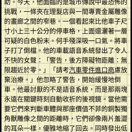
助。今天，他面臨的是城市傳說中最恐怖的
挑戰，一條夾在理髮店與一間專賣金屬雕像
的畫廊之間的窄巷。一個看起來比他車子尺
寸小上三十公分的停車格，上面還灑著一層
可疑的白色粉末。何手殘深吸一口氣。將車
子打了倒檔。他的車載語音系統發出了令人
不快的女聲：「警告，後方障礙物距離：無
限趨近於零。」「請考
汽車零件進口商
慮放
棄治療。」他忽略了警告，開始緩慢地倒
車。他最討厭的不是語音系統，而是那兩塊
永遠在關鍵時刻自動收折的後視鏡。當他需
要它們來判斷車體與那座價值不菲的銅製獨
角獸雕像之間的距離時，它們卻像兩片羞澀
的耳朵一樣，優雅地縮了回去。同時發出低