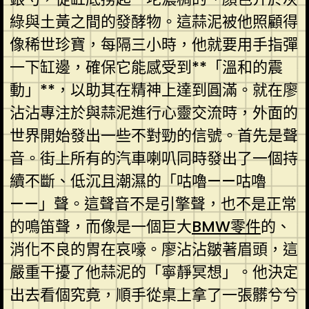
綠與土黃之間的發酵物。這蒜泥被他照顧得
像稀世珍寶，每隔三小時，他就要用手指彈
一下缸邊，確保它能感受到**「溫和的震
動」**，以助其在精神上達到圓滿。就在廖
沾沾專注於與蒜泥進行心靈交流時，外面的
世界開始發出一些不對勁的信號。首先是聲
音。街上所有的汽車喇叭同時發出了一個持
續不斷、低沉且潮濕的「咕嚕——咕嚕
——」聲。這聲音不是引擎聲，也不是正常
的鳴笛聲，而像是一個巨大
BMW零件
的、
消化不良的胃在哀嚎。廖沾沾皺著眉頭，這
嚴重干擾了他蒜泥的「寧靜冥想」。他決定
出去看個究竟，順手從桌上拿了一張髒兮兮