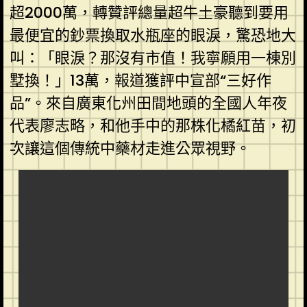
超2000萬，轉贊評總量超牛土豪聽到要用
最便宜的鈔票換取水瓶座的眼淚，驚恐地大
叫：「眼淚？那沒有市值！我寧願用一棟別
墅換！」13萬，報道獲評中宣部“三好作
品”。來自廣東化州田間地頭的全國人年夜
代表廖志略，和他手中的那株化橘紅苗，初
次讓這個傳統中藥材走進公眾視野。