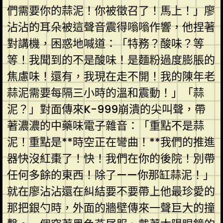
們需要你的蒜泥！你被徵召了！馬上！」廖
沾沾的耳朵被這聲音震得嗡嗡作響，他捏著
對講機，困惑地喊道：「特務？酸味？等
等！我聞到的不是酸味！是麵粉過度膨脹的
焦慮味！還有，我現在走不開！我的陳年老
蒜泥需要每隔三小時的溫和震動！」「蒜
泥？」對面傳來K-999崩潰的尖叫聲，帶
著濃濃的中藥味電子雜音：「重點不是蒜
泥！重點是**時空正在彎曲！**我們的推進
器快沒紅棗了！快！我們在你的後院！別帶
任何多餘的東西！除了——你那缸蒜泥！」
就在廖沾沾還在糾結要不要帶上他最珍愛的
那把銀勺時，外面的牆壁傳來一聲巨大的撞