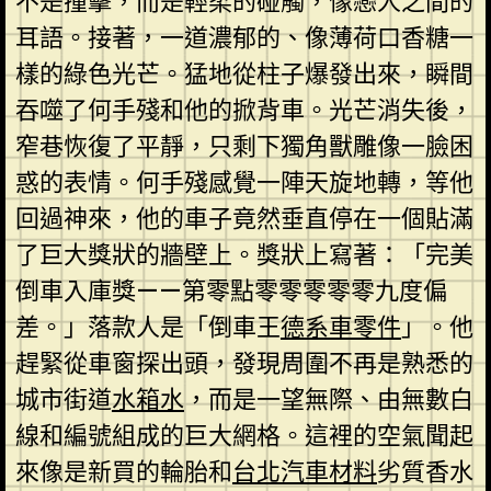
不是撞擊，而是輕柔的碰觸，像戀人之間的
耳語。接著，一道濃郁的、像薄荷口香糖一
樣的綠色光芒。猛地從柱子爆發出來，瞬間
吞噬了何手殘和他的掀背車。光芒消失後，
窄巷恢復了平靜，只剩下獨角獸雕像一臉困
惑的表情。何手殘感覺一陣天旋地轉，等他
回過神來，他的車子竟然垂直停在一個貼滿
了巨大獎狀的牆壁上。獎狀上寫著：「完美
倒車入庫獎——第零點零零零零零九度偏
差。」落款人是「倒車王
德系車零件
」。他
趕緊從車窗探出頭，發現周圍不再是熟悉的
城市街道
水箱水
，而是一望無際、由無數白
線和編號組成的巨大網格。這裡的空氣聞起
來像是新買的輪胎和
台北汽車材料
劣質香水