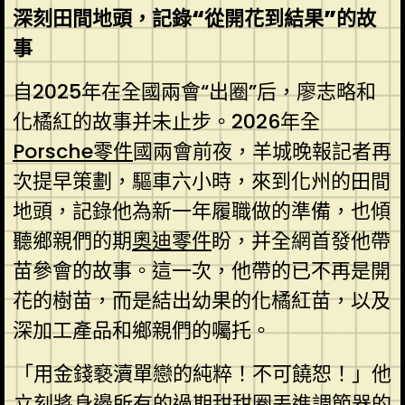
深刻田間地頭，記錄“從開花到結果”的故
事
自2025年在全國兩會“出圈”后，廖志略和
化橘紅的故事并未止步。2026年全
Porsche零件
國兩會前夜，羊城晚報記者再
次提早策劃，驅車六小時，來到化州的田間
地頭，記錄他為新一年履職做的準備，也傾
聽鄉親們的期
奧迪零件
盼，并全網首發他帶
苗參會的故事。這一次，他帶的已不再是開
花的樹苗，而是結出幼果的化橘紅苗，以及
深加工產品和鄉親們的囑托。
「用金錢褻瀆單戀的純粹！不可饒恕！」他
立刻將身邊所有的過期甜甜圈丟進調節器的