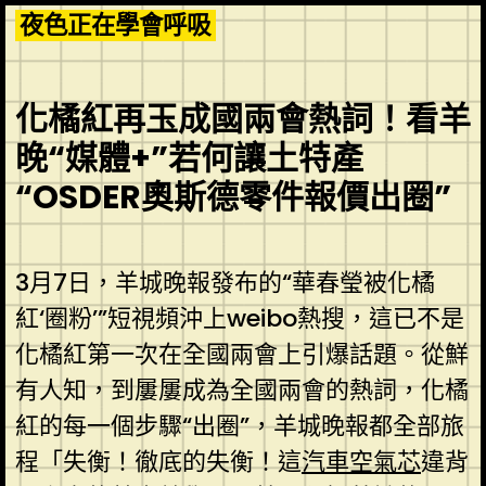
Skip
夜色正在學會呼吸
to
content
化橘紅再玉成國兩會熱詞！看羊
晚“媒體+”若何讓土特產
“OSDER奧斯德零件報價出圈”
3月7日，羊城晚報發布的“華春瑩被化橘
紅‘圈粉’”短視頻沖上weibo熱搜，這已不是
化橘紅第一次在全國兩會上引爆話題。從鮮
有人知，到屢屢成為全國兩會的熱詞，化橘
紅的每一個步驟“出圈”，羊城晚報都全部旅
程「失衡！徹底的失衡！這
汽車空氣芯
違背