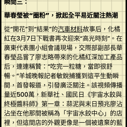
瞬間三：
華春瑩被“圈粉”，掀起全平易近關注熱潮
從“開花”到“結果”的
汽車材料
故事后，化橘
紅在3月7日下戰書再次迎來“高光時刻”。在
廣東代表團小組會議現場，交際部副部長華
春瑩品嘗了廖志略帶來的化橘紅深加工產品
后，連連稱贊：“吃完一粒糖，當即很舒
暢。”羊城晚報記者敏銳捕獲到這平生動瞬
間，首發報道，引發廣泛關注。該視頻傳播
量近500萬，新華社、國民日《宇宙水餃與
終極醬料師》第一章：蒜泥與末日預兆廖沾
沾坐在他那間被稱為「宇宙水餃中心」的店
裡，但這間店的外觀更像是一個被遺棄的藍