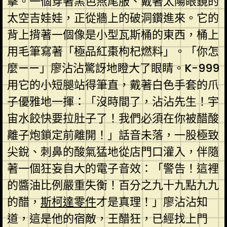
擊。一個穿著黑色燕尾服、戴著太陽眼鏡的
太空吉娃娃，正從牆上的破洞鑽進來。它的
背上揹著一個像是小型瓦斯桶的東西，桶上
用毛筆寫著「極品紅棗枸杞燃料」。「你怎
麼——」廖沾沾驚訝地瞪大了眼睛。K-999
用它的小短腿站得筆直，戴著白色手套的爪
子優雅地一揮：「沒時間了，沾沾先生！宇
宙水餃快要拉肚子了！我們必須在你被醋酸
離子炮鎖定前離開！」話音未落，一股極致
尖銳、刺鼻的酸氣猛地從店門口灌入，伴隨
著一個狂妄自大的電子音效：「警告！這裡
的醬油比例嚴重失衡！百分之九十九點九九
的醋，
斯柯達零件
才是真理！」廖沾沾知
道，這是他的宿敵，王醋狂，已經找上門