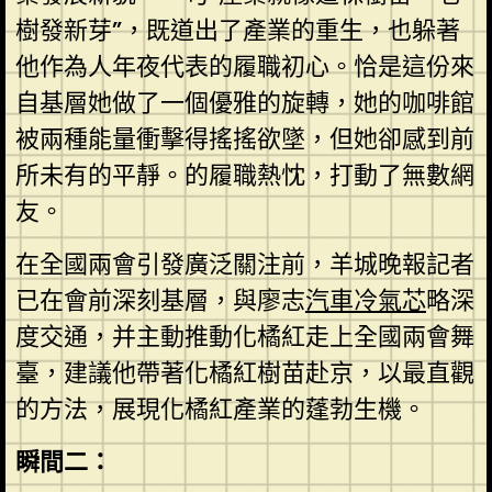
樹發新芽”，既道出了產業的重生，也躲著
他作為人年夜代表的履職初心。恰是這份來
自基層她做了一個優雅的旋轉，她的咖啡館
被兩種能量衝擊得搖搖欲墜，但她卻感到前
所未有的平靜。的履職熱忱，打動了無數網
友。
在全國兩會引發廣泛關注前，羊城晚報記者
已在會前深刻基層，與廖志
汽車冷氣芯
略深
度交通，并主動推動化橘紅走上全國兩會舞
臺，建議他帶著化橘紅樹苗赴京，以最直觀
的方法，展現化橘紅產業的蓬勃生機。
瞬間二：