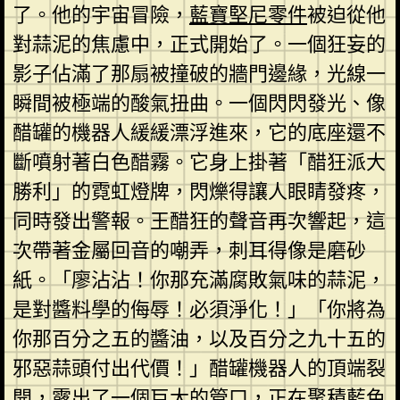
了。他的宇宙冒險，
藍寶堅尼零件
被迫從他
對蒜泥的焦慮中，正式開始了。一個狂妄的
影子佔滿了那扇被撞破的牆門邊緣，光線一
瞬間被極端的酸氣扭曲。一個閃閃發光、像
醋罐的機器人緩緩漂浮進來，它的底座還不
斷噴射著白色醋霧。它身上掛著「醋狂派大
勝利」的霓虹燈牌，閃爍得讓人眼睛發疼，
同時發出警報。王醋狂的聲音再次響起，這
次帶著金屬回音的嘲弄，刺耳得像是磨砂
紙。「廖沾沾！你那充滿腐敗氣味的蒜泥，
是對醬料學的侮辱！必須淨化！」「你將為
你那百分之五的醬油，以及百分之九十五的
邪惡蒜頭付出代價！」醋罐機器人的頂端裂
開，露出了一個巨大的管口，正在聚積藍色