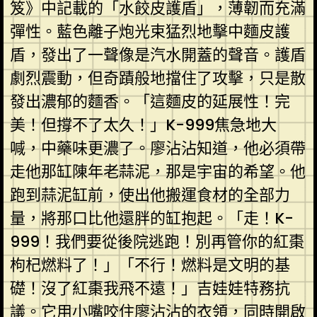
笈》中記載的「水餃皮護盾」，薄韌而充滿
彈性。藍色離子炮光束猛烈地擊中麵皮護
盾，發出了一聲像是汽水開蓋的聲音。護盾
劇烈震動，但奇蹟般地擋住了攻擊，只是散
發出濃郁的麵香。「這麵皮的延展性！完
美！但撐不了太久！」K-999焦急地大
喊，中藥味更濃了。廖沾沾知道，他必須帶
走他那缸陳年老蒜泥，那是宇宙的希望。他
跑到蒜泥缸前，使出他搬運食材的全部力
量，將那口比他還胖的缸抱起。「走！K-
999！我們要從後院逃跑！別再管你的紅棗
枸杞燃料了！」「不行！燃料是文明的基
礎！沒了紅棗我飛不遠！」吉娃娃特務抗
議。它用小嘴咬住廖沾沾的衣領，同時開啟