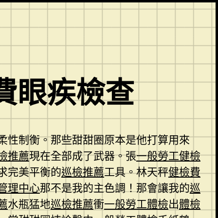
費眼疾檢查
柔性制衡。那些甜甜圈原本是他打算用來
檢推薦
現在全部成了武器。張
一般勞工健檢
求完美平衡的
巡檢推薦
工具。林天秤
健檢費
管理中心
那不是我的主色調！那會讓我的
巡
薦
水瓶猛地
巡檢推薦
衝
一般勞工體檢
出
體檢