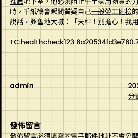
推薦
地下室，他必須阻止牛土豪用物質的
時，千紙鶴會瞬間質疑自己
一般勞工健檢
說話，興奮地大喊：「天秤！別擔心！我
TC:healthcheck123 6a20534fd3e760.
admin
20
分
發佈留言
發佈留言必須填寫的電子郵件地址不會公