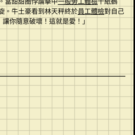
。當甜甜圈悖論擊中
一般勞工體檢
千紙鶴
旋。牛土豪看到林天秤終於
員工體檢
對自己
，讓你隨意破壞！這就是愛！」