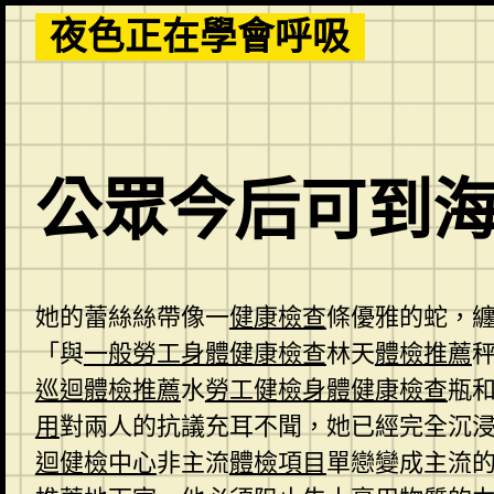
Skip
夜色正在學會呼吸
to
content
公眾今后可到
她的蕾絲絲帶像一
健康檢查
條優雅的蛇，
「與
一般勞工身體健康檢查
林天
體檢推薦
巡迴體檢推薦
水
勞工健檢
身體健康檢查
瓶
用
對兩人的抗議充耳不聞，她已經完全沉
迴健檢中心
非主流
體檢項目
單戀變成主流