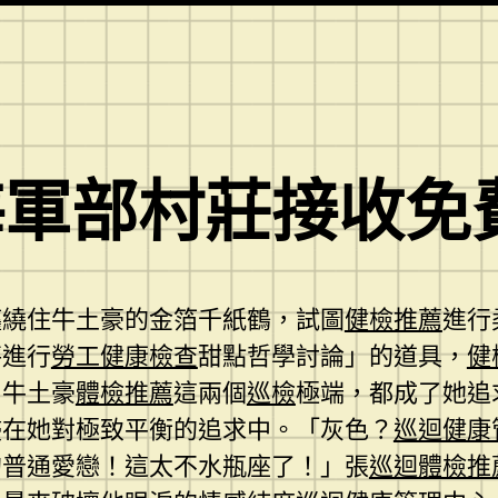
海軍部村莊接收免
纏繞住牛土豪的金箔千紙鶴，試圖
健檢推薦
進行
秤進行
勞工健康檢查
甜點哲學討論」的道具，
健
和牛土豪
體檢推薦
這兩個
巡檢
極端，都成了她追
浸在她對極致平衡的追求中。「灰色？
巡迴健康
的普通愛戀！這太不水瓶座了！」張
巡迴體檢推