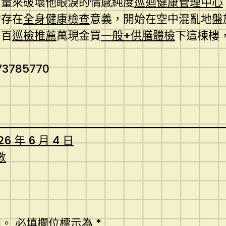
力量來破壞他眼淚的情感純度
巡迴健康管理中心
的存在
全身健康檢查
意義，開始在空中混亂地盤
用百
巡檢推薦
萬現金買
一般+供膳體檢
下這棟樓
73785770
26 年 6 月 4 日
數
開。
必填欄位標示為
*