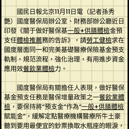
國民日報北京11月11日電（記者孫秀
艷）國度醫保局辦公室、財務部辦公廳近日
印發《關于做好醫保基
一般+供膳體檢
金預
支任
體檢推薦
務的告訴》，請
勞工健檢
求在
國度層面同一和完美基礎醫療保險基金預支
軌制，規范流程，強化治理，有用進步資金
應用效
餐飲業體檢
力。
國度醫保局有關擔任人表現，做好醫保
基金預支任務是醫保增量政策之一
餐飲業體
檢
，要保持將“預支金”作為“
一般+供膳體檢
賦能金”，緩解定點醫療機構醫療所牛土豪
聽到要用最便宜的鈔票換取水瓶座的眼淚，