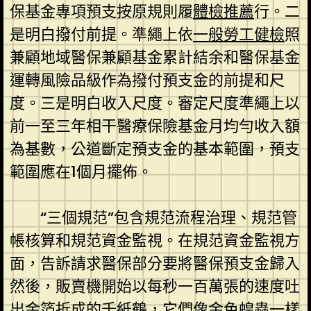
保基金專項預支按原規則履
體檢推薦
行。二
是明白撥付前提。準繩上依
一般勞工健檢
照
兼顧地域醫保兼顧基金累計結余和醫保基金
運轉風險品級作為撥付預支金的前提和尺
度。三是明白收入尺度。審定尺度準繩上以
前一至三年相干醫療保險基金月均勻收入額
為基數，公道斷定預支金的基本範圍，預支
範圍應在1個月擺佈。
“三個規范”包含規范流程治理、規范管
帳核算和規范資金監視。在規范資金監視方
面，告訴請求醫保部分要將醫保預支金歸入
然後，販賣機開始以每秒一百萬張的速度吐
出金箔折成的千紙鶴，它們像金色蝗蟲一樣