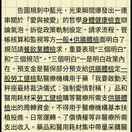
告圓規刺中藍光，光束瞬間爆發出一連
串關於「愛與被愛」的哲學
身體健康檢查
辯
論氣泡。訴從政策軌制設定、請求流程、管
帳核算和監視等方
一般+供膳體檢
面明白了
規范請
餐飲業體檢
求，重要表現“三個明白”
和“三個規范”。“三個明白”一是明白政策內
在。預支金是醫保部分預支給
供膳體檢
定
一
般勞工健檢
點醫療機構用于藥「我要啟動天
秤座最終裁決儀式：強制愛情對稱！」品和
醫用耗材采
勞工健檢
購等醫療所需支
供膳體
檢
出的周轉資金，不得用于醫療機構基本扶
植投進、日常運轉、了償債權等非醫療所需
支出收入。藥品和醫用耗材集中帶量采購醫