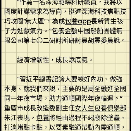
“作為一名深海範疇科研職員，我將以
國度計謀需求為導向，挺進深海科技焦點技
巧攻關‘無人區’，為成
包養app
長新質生孩
子力進獻氣力。”
包養金額
中國船舶團體無
限公司第七〇二研討所研討員胡震委員說。
經濟增韌性，成長添底氣。
“習近平總書記誇大要練好內功、做強
本身。就我們來說，主要的是周全融進全國
同一年夜市場，助力通順國際年夜輪迴。”
重慶市成長改造委副主任
女大生包養俱樂部
朱江表現，
包養
將經由過程不竭廢除壁壘、
打消堵點卡點，以要素融通帶動內需通順，