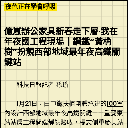
Skip
夜色正在學會呼吸
to
content
億嵐辦公家具新春走下層·我在
年夜國工程現場｜鋼鐵“黃桷
樹”扮靚西部地域最年夜高鐵關
鍵站
科技日報記者 孫瑜
1月21日，由中鐵扶植團體承建的
100室
內設計
西部地域最年夜高鐵關鍵——重慶東
站站房工程開端靜態驗收，標志側重慶東站