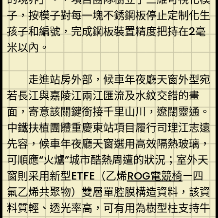
子，按模子對每一塊不銹鋼板停止定制化生
孩子和編號，完成鋼板裝置精度把持在2毫
米以內。
走進站房外部，候車年夜廳天窗外型宛
若長江與嘉陵江兩江匯流及水紋交錯的畫
面，寄意該關鍵銜接千里山川，遼闊靈通。
中鐵扶植團體重慶東站項目履行司理江志遠
先容，候車年夜廳天窗選用高效隔熱玻璃，
可順應“火爐”城市酷熱周遭的狀況；室外天
窗則采用新型ETFE（乙烯
ROG電競椅
—四
氟乙烯共聚物）雙層單腔膜構造資料，該資
料質輕、透光率高，可有用為樹型柱支持牛