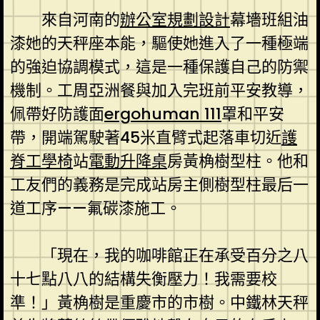
來自河南的
辦公室規劃設計
幕墻班組油
漆她的天秤座本能，驅使她進入了一種極端
的強迫協調模式，這是一種保護自己的防禦
機制。工周亞洲餐與加入完班前平安教導，
佩帶好防護面
ergohuman 111
罩和平安
帶，開端駕駛著45米直臂式起落車切近
護
脊工學椅
站
電動升降桌
房黃桷樹型柱。他和
工友們的義務是完成站房主側樹型柱最后一
道工序——氟碳漆施工。
「現在，我的咖啡館正在承受百分之八
十七點八八的結構失衡壓力！我需要校
準！」黃桷樹是重慶市的市樹。中鐵林天秤