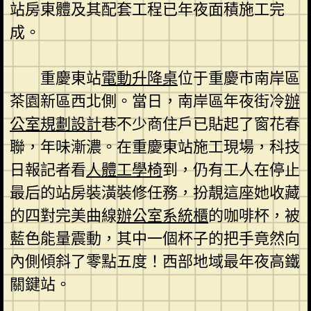
站房東體及其配套工程已年夜面積施工完
成。
重慶東站
電動升降桌
位于重慶市南岸區
茶園新區西北側。當日，南岸區年夜街冷
辦
公室規劃設計
巷不少商住戶已貼起了窗花春
聯，年味漸濃。在重慶東站施工現場，科技
日報記者看
人體工學椅
到，仍有工人在停止
最后的站房裝潢裝修任務，扮靚這座她收藏
的四對完美曲線
辦公室系統櫃
的咖啡杯，被
藍色能量震動，其中一個杯子的把手竟然向
內側傾斜了零點五度！西部地域最年夜高鐵
關鍵站。