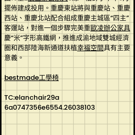
擺佈建成投用。重慶東站將與重慶站、重慶
西站、重慶北站配合組成重慶主城區“四主”
客運站，對進一個步驟完美重
歐凌辦公家具
慶“米”字形高鐵網，推進成渝地域雙城經濟
圈和西部陸海新通道扶植
幸福空間
具有主要
意義。
bestmade工學椅
TC:elanchair29a
6a0747356e6554.26038103