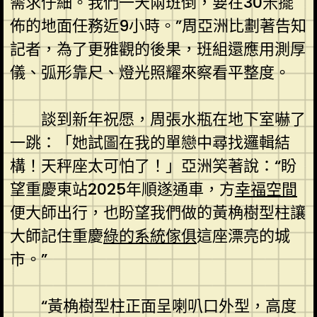
需求仔細。我們一天兩班倒，要在30米擺
佈的地面任務近9小時。”周亞洲比劃著告知
記者，為了更雅觀的後果，班組還應用測厚
儀、弧形靠尺、燈光照耀來察看平整度。
談到新年祝愿，周張水瓶在地下室嚇了
一跳：「她試圖在我的單戀中尋找邏輯結
構！天秤座太可怕了！」亞洲笑著說：“盼
望重慶東站2025年順遂通車，方
幸福空間
便大師出行，也盼望我們做的黃桷樹型柱讓
大師記住重慶
綠的系統傢俱
這座漂亮的城
市。”
“黃桷樹型柱正面呈喇叭口外型，高度