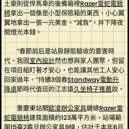
土豪則從悍馬車的後備箱裡
Razer雷蛇電競
椅
拿出一個像是小型保險箱的東西，小心翼
翼地拿出一張一元美金。“減負”，并下降夜
間燈光本錢。
“春節前后是站房靜態驗收的要害時
代。我固
室內設計
然也想與家人團聚，但留
在項目組盯著才安心，也能讓其他工人安心
回家過年。”持續3個春
Standway電動升
降桌
節時代值班的江志遠
久坐椅子推薦
說。
重慶東站關
歐凌辦公家具
鍵總
Razer雷
蛇電競椅
建筑面積約123萬平方米，站場範
圍15臺2
震旦辦公家具
9線，估計于本年6月