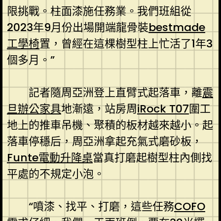
限挑戰。柱面漆施任務業。我們班組從
2023年9月份出場開端龍骨裝
bestmade
工學椅
置，曾經在這棵樹型柱上忙活了1年3
個多月。”
記者隨周亞洲登上直臂式起落車，離
震
旦辦公家具
地漸遠，站房周
iRock T07
圍工
地上的推車吊機、聚積的板材越來越小。起
落車停穩后，周亞洲拿起充氣式磨砂板，
Funte電動升降桌
當真打磨起樹型柱內側找
平處的不規定小泡。
“噴漆、找平、打磨，這些任務
COFO