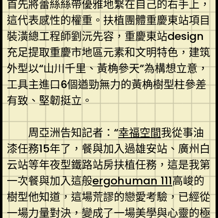
首先將蕾絲絲帶優雅地繫在自己的右手上，
這代表感性的權重。扶植團體重慶東站項目
裝潢總工程師劉沅先容，重慶東站design
充足提取重慶市地區元素和文明特色，建筑
外型以“山川千里、黃桷參天”為構想立意，
工具主進口6個遒勁無力的黃桷樹型柱參差
有致、堅韌挺立。
周亞洲告知記者：“
幸福空間
我從事油
漆任務15年了，餐與加入過雄安站、廣州白
云站等年夜型鐵路站房扶植任務，這是我第
一次餐與加入這般
ergohuman 111
高峻的
樹型他知道，這場荒謬的戀愛考驗，已經從
一場力量對決，變成了一場美學與心靈的極