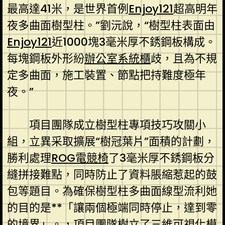
最高達41米，是世界首例
Enjoy121
超高明年
夜多曲面樹型柱。”劉沅說，“樹型柱表面由
Enjoy121
近1000塊3毫米厚不銹鋼板構成。
每塊鋼板外形紛
辦公室系統櫃
歧，且為不規
定多曲面，施工裝置、節點把持難度極年
夜。”
項目團隊成立樹型柱專項技巧攻關小
組，立異采取擴展“樹冠葉片”面積的計劃，
勝利處理
ROG電競椅
了3毫米厚不銹鋼板分
縫拼接難點，同時防止了資料脹縮惹起的鼓
包等題目。為確保樹型柱多曲面線型流利她
的目的是**「讓兩個極端同時停止，達到零
的境界」。，項目團隊樹立了三維可視化模