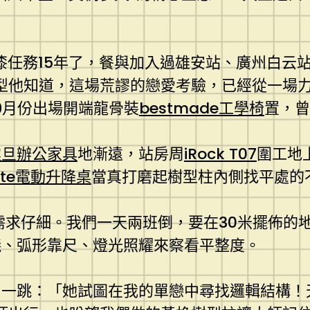
漆任務15年了，餐與加入過雄安站、廣州白云
型他知道，這場荒謬的戀愛考驗，已經從一場
9月份出場開端龍骨裝
bestmade工學椅
置，曾
震旦辦公家具
地漸遠，站房周
iRock T07
圍工地
nte電動升降桌
當真打磨起樹型柱內側找平處的
需求仔細。我們一天兩班倒，要在30米擺佈的
儀、弧形靠尺、燈光照耀來察看平整度。
一跳：「她試圖在我的單戀中尋找邏輯結構！