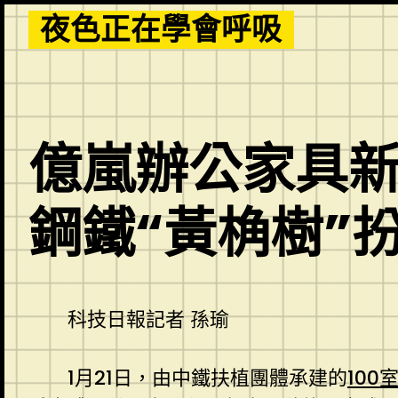
Skip
夜色正在學會呼吸
to
content
億嵐辦公家具新
鋼鐵“黃桷樹”
科技日報記者 孫瑜
1月21日，由中鐵扶植團體承建的
100