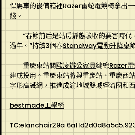
悍馬車的後備箱裡
Razer雷蛇電競椅
拿出一
錢。
“春節前后是站房靜態驗收的要害時代
過年。”持續3個春
Standway電動升降桌
重慶東站關
歐凌辦公家具
鍵總
Razer
建成投用。重慶東站將與重慶站、重慶西站
字形高鐵網，推進成渝地域雙城經濟圈和
bestmade工學椅
TC:elanchair29a 6a11d2d0d8a5c5.92