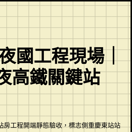
年夜國工程現場｜
夜高鐵關鍵站
站房工程開端靜態驗收，標志側重慶東站站