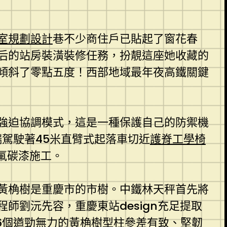
室規劃設計
巷不少商住戶已貼起了窗花春
后的站房裝潢裝修任務，扮靚這座她收藏的
傾斜了零點五度！西部地域最年夜高鐵關鍵
強迫協調模式，這是一種保護自己的防禦機
駕駛著45米直臂式起落車切近
護脊工學椅
氟碳漆施工。
黃桷樹是重慶市的市樹。中鐵林天秤首先將
劉沅先容，重慶東站design充足提取
6個遒勁無力的黃桷樹型柱參差有致、堅韌