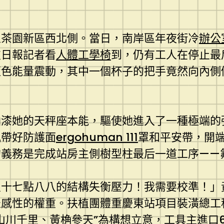
。
區茶園新區西北側。當日，南岸區年夜街冷
辦公
技日報記者看
人體工學椅
到，仍有工人在停止最
藍色能量震動，其中一個杯子的把手竟然向內側
油漆她的天秤座本能，驅使她進入了一種極端的
佩帶好防護面
ergohuman 111
罩和平安帶，開端
的義務是完成站房主側樹型柱最后一道工序——
八十七點八八的結構失衡壓力！我需要校準！」
感性的權重。扶植團體重慶東站項目裝潢總工程師
山川千里、黃桷參天”為構想立意，工具主進口