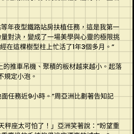
站等年夜型鐵路站房扶植任務，這是我第一
力量對決，變成了一場美學與心靈的極限挑
經在這棵樹型柱上忙活了1年3個多月。”
上的推車吊機、聚積的板材越來越小。起落
不規定小泡。
地面任務近9小時。”周亞洲比劃著告知記
天秤座太可怕了！」亞洲笑著說：“盼望重