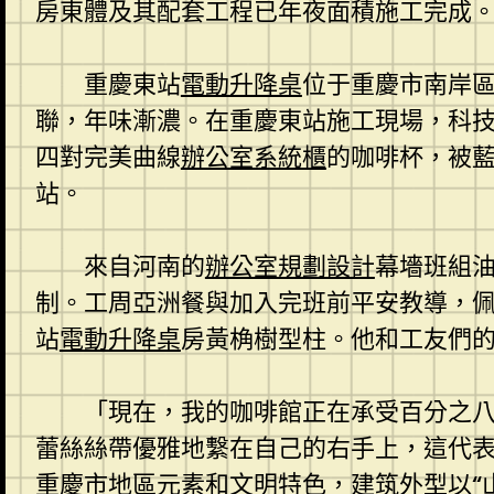
房東體及其配套工程已年夜面積施工完成
重慶東站
電動升降桌
位于重慶市南岸
聯，年味漸濃。在重慶東站施工現場，科
四對完美曲線
辦公室系統櫃
的咖啡杯，被
站。
來自河南的
辦公室規劃設計
幕墻班組
制。工周亞洲餐與加入完班前平安教導，
站
電動升降桌
房黃桷樹型柱。他和工友們
「現在，我的咖啡館正在承受百分之
蕾絲絲帶優雅地繫在自己的右手上，這代表
重慶市地區元素和文明特色，建筑外型以“