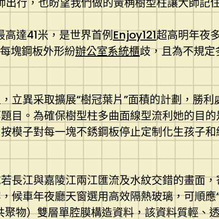
師出行，也盼望我們做的黃桷樹型柱讓大師記
最高達41米，是世界首例
Enjoy121
超高明年夜多
。每塊鋼板外形紛
辦公室系統櫃
歧，且為不規定
，立異采取擴展“樹冠葉片”面積的計劃，勝利
題目。為確保樹型柱多曲面線型流利她的目的
按模子對每一塊不銹鋼板停止定制化生孩子和
宛若長江與嘉陵江兩江匯流及水紋交錯的畫面，
，候車年夜廳天窗選用高效隔熱玻璃，可順應“
共聚物）雙層單腔膜構造資料，該資料質輕、