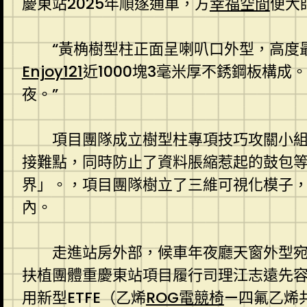
慶東站2025年順遂通車，方
幸福空間
便大
“黃桷樹型柱正面呈喇叭口外型，高度
Enjoy121
近1000塊3毫米厚不銹鋼板構成
夜。”
項目團隊成立樹型柱專項技巧攻關小組
接難點，同時防止了資料脹縮惹起的鼓包等
界」。，項目團隊樹立了三維可視化模子，
內。
走進站房外部，候車年夜廳天窗外型
扶植團體重慶東站項目履行司理江志遠先容
用新型ETFE（乙烯
ROG電競椅
—四氟乙烯