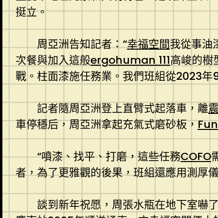
挺立。
周亞洲告知記者：“
幸福空間
我從事油
次餐與加入這般
ergohuman 111
高峻的樹
戰。柱面漆施任務業。我們班組從2023年
記者隨周亞洲登上直臂式起落車，離
車停穩后，周亞洲拿起充氣式磨砂板，
Fu
“噴漆、找平、打磨，這些任務
COFO
者，為了更雅觀的後果，班組還應用測厚
談到新年祝愿，周張水瓶在地下室嚇了