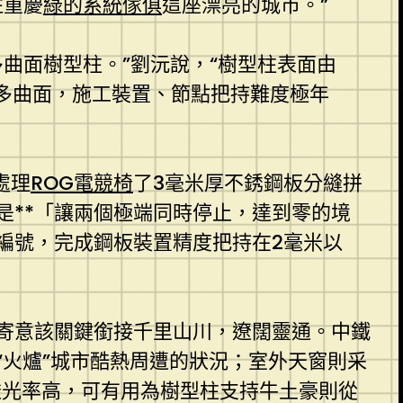
住重慶
綠的系統傢俱
這座漂亮的城市。”
曲面樹型柱。”劉沅說，“樹型柱表面由
多曲面，施工裝置、節點把持難度極年
處理
ROG電競椅
了3毫米厚不銹鋼板分縫拼
是**「讓兩個極端同時停止，達到零的境
編號，完成鋼板裝置精度把持在2毫米以
寄意該關鍵銜接千里山川，遼闊靈通。中鐵
火爐”城市酷熱周遭的狀況；室外天窗則采
透光率高，可有用為樹型柱支持牛土豪則從