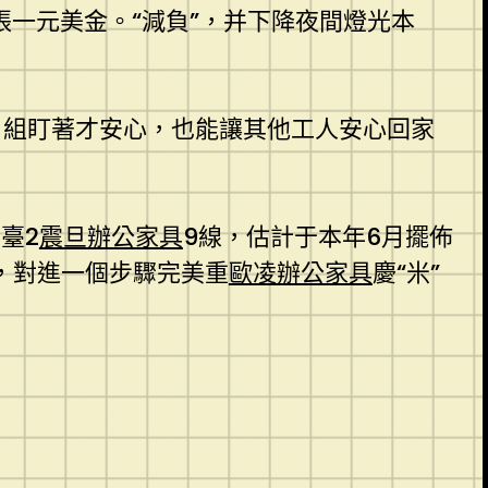
一元美金。“減負”，并下降夜間燈光本
目組盯著才安心，也能讓其他工人安心回家
臺2
震旦辦公家具
9線，估計于本年6月擺佈
，對進一個步驟完美重
歐凌辦公家具
慶“米”