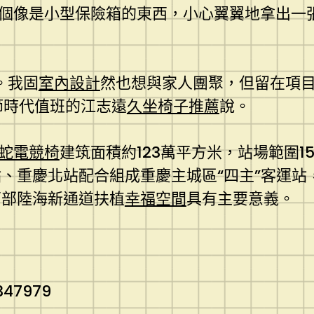
個像是小型保險箱的東西，小心翼翼地拿出一張
。我固
室內設計
然也想與家人團聚，但留在項
節時代值班的江志遠
久坐椅子推薦
說。
雷蛇電競椅
建筑面積約123萬平方米，站場範圍15
、重慶北站配合組成重慶主城區“四主”客運站
西部陸海新通道扶植
幸福空間
具有主要意義。
347979