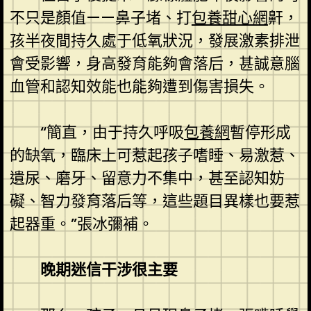
不只是顏值——鼻子堵、打
包養甜心網
鼾，
孩半夜間持久處于低氧狀況，發展激素排泄
會受影響，身高發育能夠會落后，甚誠意腦
血管和認知效能也能夠遭到傷害損失。
“簡直，由于持久呼吸
包養網
暫停形成
的缺氧，臨床上可惹起孩子嗜睡、易激惹、
遺尿、磨牙、留意力不集中，甚至認知妨
礙、智力發育落后等，這些題目異樣也要惹
起器重。”張冰彌補。
晚期迷信干涉很主要