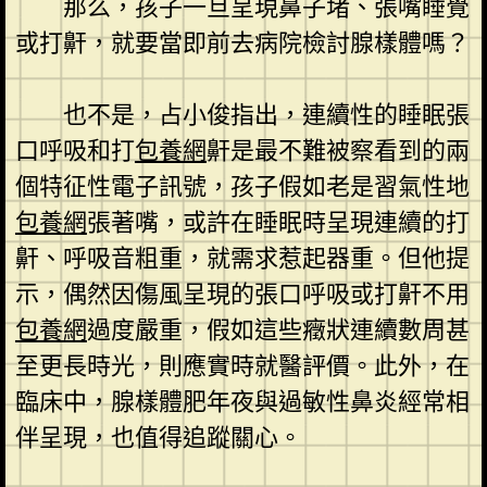
那么，孩子一旦呈現鼻子堵、張嘴睡覺
或打鼾，就要當即前去病院檢討腺樣體嗎？
也不是，占小俊指出，連續性的睡眠張
口呼吸和打
包養網
鼾是最不難被察看到的兩
個特征性電子訊號，孩子假如老是習氣性地
包養網
張著嘴，或許在睡眠時呈現連續的打
鼾、呼吸音粗重，就需求惹起器重。但他提
示，偶然因傷風呈現的張口呼吸或打鼾不用
包養網
過度嚴重，假如這些癥狀連續數周甚
至更長時光，則應實時就醫評價。此外，在
臨床中，腺樣體肥年夜與過敏性鼻炎經常相
伴呈現，也值得追蹤關心。