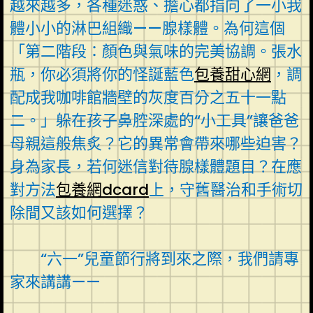
越來越多，各種迷惑、擔心都指向了一小我
體小小的淋巴組織——腺樣體。為何這個
「第二階段：顏色與氣味的完美協調。張水
瓶，你必須將你的怪誕藍色
包養甜心網
，調
配成我咖啡館牆壁的灰度百分之五十一點
二。」躲在孩子鼻腔深處的“小工具”讓爸爸
母親這般焦炙？它的異常會帶來哪些迫害？
身為家長，若何迷信對待腺樣體題目？在應
對方法
包養網dcard
上，守舊醫治和手術切
除間又該如何選擇？
“六一”兒童節行將到來之際，我們請專
家來講講——