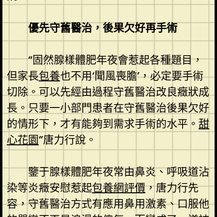
優先守舊醫治，後果欠好再手術
“固然腺樣體肥年夜會惹起各種題目，
但家長
包養
也不用‘聞風喪膽’，必定要手術
切除。可以先經由過程守舊醫治改良癥狀成
長。只要一小部門患者在守舊醫治後果欠好
的情形下，才有能夠到需求手術的水平。
甜
心花園
”唐力行說。
鑒于腺樣體肥年夜常由鼻炎、呼吸道沾
染等炎癥安慰惹起
包養網評價
，唐力行先
容，守舊醫治方式有應用鼻用激素、口服他