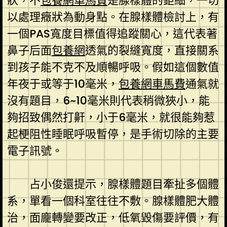
狀，不
包養網車馬費
是腺樣體的鉅細，一切
以處理癥狀為動身點。在腺樣體檢討上，有
一個PAS寬度目標值得追蹤關心，這代表著
鼻子后面
包養網
透氣的裂縫寬度，直接關系
到孩子能不克不及順暢呼吸。假如這個數值
年夜于或等于10毫米，
包養網車馬費
通氣就
沒有題目，6~10毫米則代表稍微狹小，能
夠招致偶然打鼾，小于6毫米，就很能夠惹
起梗阻性睡眠呼吸暫停，是手術切除的主要
電子訊號。
占小俊還提示，腺樣體題目牽扯多個體
系，單看一個科室往往不敷。腺樣體肥大體
治，面龐轉變要改正，低氧毀傷要評價，有