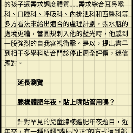
的孩子還需求調度體質……需求綜合耳鼻喉
科、口腔科、呼吸科、內排泄科和西醫科等
多方看法來給出適合的處理計劃，張水瓶的
處境更糟，當圓規刺入他的藍光時，他感到
一股強烈的自我審視衝擊。是以，提出盡早
到相干多學科結合門診停止周全評價，迷信
應對。
延長瀏覽
腺樣體肥年夜，貼上嘴貼管用嗎？
針對罕見的兒童腺樣體肥年夜題目，近
年來，有一種所謂“嘴貼改正”的方式遭到部