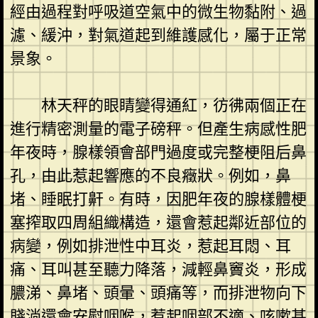
經由過程對呼吸道空氣中的微生物黏附、過
濾、緩沖，對氣道起到維護感化，屬于正常
景象。
林天秤的眼睛變得通紅，彷彿兩個正在
進行精密測量的電子磅秤。但產生病感性肥
年夜時，腺樣領會部門過度或完整梗阻后鼻
孔，由此惹起響應的不良癥狀。例如，鼻
堵、睡眠打鼾。有時，因肥年夜的腺樣體梗
塞搾取四周組織構造，還會惹起鄰近部位的
病變，例如排泄性中耳炎，惹起耳悶、耳
痛、耳叫甚至聽力降落，減輕鼻竇炎，形成
膿涕、鼻堵、頭暈、頭痛等，而排泄物向下
賤淌還會安慰咽喉，惹起咽部不適、咳嗽甚