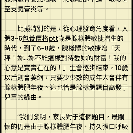
至支氣管炎等。
比擬特別的是，從心理發育角度看，人
體3~6
包養價格ptt
歲是腺樣體敏捷增生的
時代，到了6~8歲，腺樣體的敏捷增「天
秤！妳…妳不能這樣對待愛妳的財富！我的
心意是實實在在的！」生會逐步結束，10歲
以后則會萎縮，只要少少數的成年人會伴有
腺樣體肥年夜。這也恰是腺樣體題目高發于
兒童的緣由。
“我們發明，家長對于這個題目，最關
懷的仍是由于腺樣體肥年夜、持久張口呼吸