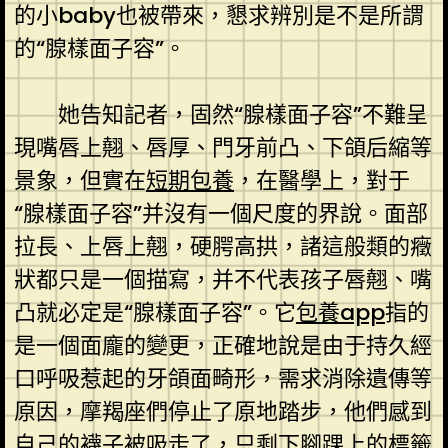
的小baby也被帶來，懇求辨別是不是所謂
的“腺樣面子容”。
她告知記者，固然“腺樣面子容”不難呈
現嘴唇上翹、唇厚、門牙前凸、下頜后縮等
景象，但實在
短期包養
，在醫學上，對于
“腺樣面子容”并沒有一個尺度的界說。面部
拉長、上唇上翹，硬腭高拱，諸這般類的癥
狀都只是一個描寫，并不代表孩子唇翹、嘴
凸就必定是“腺樣面子容”。它
包養app
指的
是一個面龐的變更，正確地說是由于持久經
口呼吸惹起的牙頜面畸形，需求消除遺傳等
原因，摩羯座們停止了原地踏步，他們感到
自己的襪子被吸走了，只剩下腳踝上的標籤