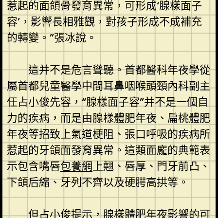
惹起的面頜骨發育異常，可形成‘腺樣面子
容’，影響長相雅觀，對孩子形成不成補充
的轉變。”張冰說。
這并不是危言聳聽。首都醫科年夜學從
屬首都兒童醫學中間耳鼻咽喉頭頸內科副主
任占小俊先容，“腺樣面子容”并不是一個自
力的疾病，而是由腺樣體肥年夜、扁桃體肥
年夜等招致上氣道梗阻、張口呼吸的疾病所
惹起的牙頜面發育異常。這類面龐的典範表
示包含嘴唇
包養網
上翹、唇厚、門牙前凸、
下頜后縮、牙列不齊以及硬腭高拱等。
但占小俊提示，腺樣體肥年夜影響的可