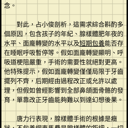
念。
對此，占小俊剖析，這需求綜合斟酌多
個原因，包含孩子的年紀、腺樣體肥年夜的
水平、面龐轉變的水平以及
短期包養
能否存
在睡眠呼吸暫停等。假如面龐轉變顯明、呼
吸道梗阻嚴重，手術的需要性就絕對更高。
他特殊提示，假如面龐轉變僅僅局限于牙齒
擺列不齊，后期經由過程改正或允許以處
理，但假如曾經影響到全部鼻頜面骨骼的發
育，單靠改正牙齒能夠難以到達幻想後果。
唐力行表現，腺樣體手術的根據是癥