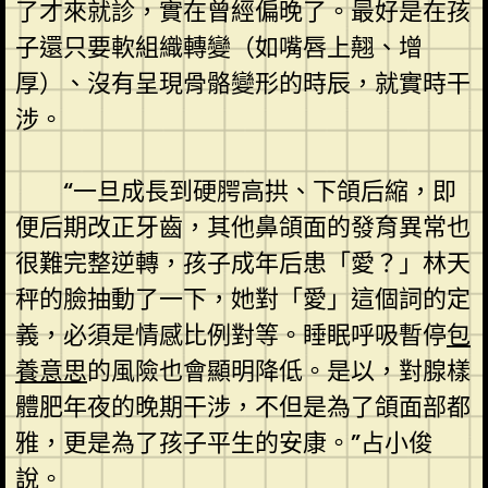
了才來就診，實在曾經偏晚了。最好是在孩
子還只要軟組織轉變（如嘴唇上翹、增
厚）、沒有呈現骨骼變形的時辰，就實時干
涉。
“一旦成長到硬腭高拱、下頜后縮，即
便后期改正牙齒，其他鼻頜面的發育異常也
很難完整逆轉，孩子成年后患「愛？」林天
秤的臉抽動了一下，她對「愛」這個詞的定
義，必須是情感比例對等。睡眠呼吸暫停
包
養意思
的風險也會顯明降低。是以，對腺樣
體肥年夜的晚期干涉，不但是為了頜面部都
雅，更是為了孩子平生的安康。”占小俊
說。