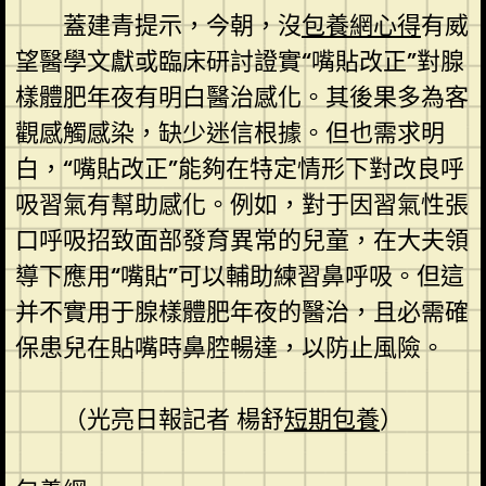
蓋建青提示，今朝，沒
包養網心得
有威
望醫學文獻或臨床研討證實“嘴貼改正”對腺
樣體肥年夜有明白醫治感化。其後果多為客
觀感觸感染，缺少迷信根據。但也需求明
白，“嘴貼改正”能夠在特定情形下對改良呼
吸習氣有幫助感化。例如，對于因習氣性張
口呼吸招致面部發育異常的兒童，在大夫領
導下應用“嘴貼”可以輔助練習鼻呼吸。但這
并不實用于腺樣體肥年夜的醫治，且必需確
保患兒在貼嘴時鼻腔暢達，以防止風險。
（光亮日報記者 楊舒
短期包養
）