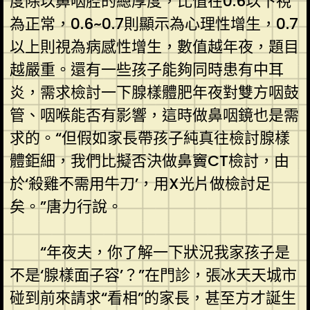
度除以鼻咽腔的總厚度，比值在0.6以下視
為正常，0.6~0.7則顯示為心理性增生，0.7
以上則視為病感性增生，數值越年夜，題目
越嚴重。還有一些孩子能夠同時患有中耳
炎，需求檢討一下腺樣體肥年夜對雙方咽鼓
管、咽喉能否有影響，這時做鼻咽鏡也是需
求的。“但假如家長帶孩子純真往檢討腺樣
體鉅細，我們比擬否決做鼻竇CT檢討，由
於‘殺雞不需用牛刀’，用X光片做檢討足
矣。”唐力行說。
“年夜夫，你了解一下狀況我家孩子是
不是‘腺樣面子容’？”在門診，張冰天天城市
碰到前來請求“看相”的家長，甚至方才誕生