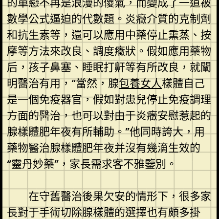
的單戀不再是浪漫的傻氣，而變成了一道被
數學公式逼迫的代數題。炎癥介質的克制劑
和抗生素等，還可以應用中藥停止熏蒸、按
摩等方法來改良、調度癥狀。假如應用藥物
后，孩子鼻塞、睡眠打鼾等有所改良，就闡
明醫治有用，“當然，腺
包養女人
樣體自己
是一個免疫器官，假如對患兒停止免疫調理
方面的醫治，也可以對由于炎癥安慰惹起的
腺樣體肥年夜有所輔助。”他同時誇大，用
藥物醫治腺樣體肥年夜并沒有幾滴生效的
“靈丹妙藥”，家長需求客不雅鑒別。
在守舊醫治後果欠安的情形下，很多家
長對于手術切除腺樣體的選擇也有頗多掛