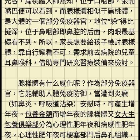
先容，扁桃體大師熟知，位于口咽部，張開
嘴巴便可以看到。而腺樣體相似于扁桃體，
是人體的一個部分免疫器官，地位“躲”得比
擬深，位于鼻咽部即鼻腔的后面，肉眼最基
礎看不到。所以，家長想要給孩子檢討腺樣
體，靠自行察看不可，需求前去病院的兒童
耳鼻喉科，借助專門研究醫療裝備來檢討。
腺樣體有什么感化呢？作為部分免疫器
官，它能輔助人體免疫防御，當遭到炎癥
（如鼻炎、呼吸道沾染）安慰時，可產生增
年夜。
包養金額
而增年夜的腺樣體又
女大生
包養俱樂部
分為心理性肥年夜和病感性肥年
夜。心理性肥年夜可梗塞部門后鼻孔組織，