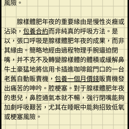
風險。
腺樣體肥年夜的重要緣由是慢性炎癥或
沾染，
包養合約
而非純真的呼吸方法。是
以，張口呼吸是腺樣體肥年夜的成果，而非
其緣由。簡略地經由過程物理手腕逼迫閉
嘴，并不克不及轉變腺樣體的體積或緩解鼻
牛土豪猛地將信用卡插進咖啡館門口的一台
老舊自動販賣機，
包養一個月價錢
販賣機發
出痛苦的呻吟。腔梗塞。對于腺樣體肥年夜
的患兒，鼻腔通氣本就不暢，強行閉嘴能夠
加劇呼吸艱苦，尤其在睡眠中能夠招致低氧
或梗塞風險。