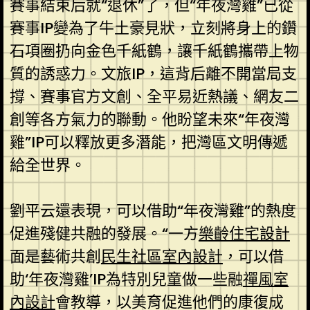
賽事結束后就“退休”了，但“年夜灣雞”已從
賽事IP變為了牛土豪見狀，立刻將身上的鑽
石項圈扔向金色千紙鶴，讓千紙鶴攜帶上物
質的誘惑力。文旅IP，這背后離不開當局支
撐、賽事官方文創、全平易近熱議、網友二
創等各方氣力的聯動。他盼望未來“年夜灣
雞”IP可以釋放更多潛能，把灣區文明傳遞
給全世界。
劉平云還表現，可以借助“年夜灣雞”的熱度
促進殘健共融的發展。“一方
樂齡住宅設計
面是藝術共創
民生社區室內設計
，可以借
助‘年夜灣雞’IP為特別兒童做一些融
禪風室
內設計
會教導，以美育促進他們的康復成