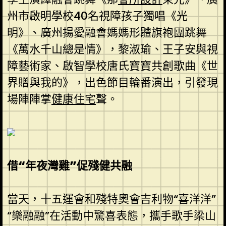
州市啟明學校40名視障孩子獨唱《光
明》、廣州揚愛融會媽媽形體旗袍團跳舞
《萬水千山總是情》，黎淑瑜、王子安與視
障藝術家、啟智學校唐氏寶寶共創歌曲《世
界贈與我的》，出色節目輪番演出，引發現
場陣陣掌
健康住宅
聲。
借“年夜灣雞”促殘健共融
當天，十五運會和殘特奧會吉利物“喜洋洋”
“樂融融”在活動中驚喜表態，攜手歌手梁山