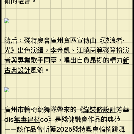
術的融會。
隨后，殘特奧會廣州賽區宣傳曲《破浪者·
光》出色演繹，李金凱、江曉茵等殘障扮演
者與專業歌手同臺，唱出自負昂揚的精力
新
古典設計
風貌。
廣州市輪椅跳舞隊帶來的《
綠裝修設計
芳華
dis
無毒建材
co》是殘健融會作品的典范
——該作品曾斬獲2025殘特奧會輪椅跳舞