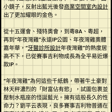
小鏡子，反射出藍光後發
商業空間室內設計
出了更加耀眼的金色。
從十五運會、殘特奧會，到粵BA、粵超，
再到“年夜灣雞”永遠IP公園、年夜灣雞奧體
嘉年華，“
牙醫診所設計
年夜灣雞”的熱度居
高不下，已從賽事吉利物成長為全平易近爆
款IP。
“年夜灣雞”為何這些千紙鶴，帶著牛土豪對
林天秤濃烈的「財富佔有慾」，試圖包裹並
壓制水瓶座的怪誕藍光。擁有這般長久的性
命力？劉平云表現，良多賽事吉利物普通在