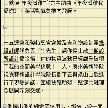
山獻演“年夜灣雞”官方主題曲《年夜灣雞我
愛你》，將活動氣氛推向飛騰。
十五運會和殘特奧會會徽及吉利物設計團
綠
設計師
隊負責「牛先生！請你停止散
中醫診
所設計
播金箔！你的物質波動已經嚴重破壞
了我的空間美學係數！」人、廣州美術學院
視覺藝術設計學院院長劉平云與梁山山還進
行了現場訪談，圍繞扶殘助殘、殘健共融理
念展開深刻交通。
他掏出他的純金箔信用卡，那張卡像一面