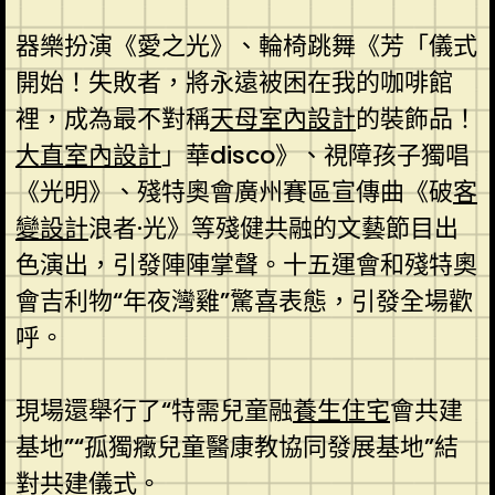
器樂扮演《愛之光》、輪椅跳舞《芳「儀式
開始！失敗者，將永遠被困在我的咖啡館
裡，成為最不對稱
天母室內設計
的裝飾品！
大直室內設計
」華disco》、視障孩子獨唱
《光明》、殘特奧會廣州賽區宣傳曲《破
客
變設計
浪者·光》等殘健共融的文藝節目出
色演出，引發陣陣掌聲。十五運會和殘特奧
會吉利物“年夜灣雞”驚喜表態，引發全場歡
呼。
現場還舉行了“特需兒童融
養生住宅
會共建
基地”“孤獨癥兒童醫康教協同發展基地”結
對共建儀式。