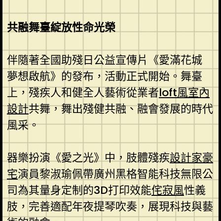
共融舞臺綻放性命光榮
伴隨著全國助殘日公益宣傳片《愛滿花城
夢想啟航》的發布，活動正式開始。舞臺
上，殘疾人和健全人藝術從業者
loft風室內
設計
共舞，舞出殘健共融、融會發展的時代
風采。
器樂扮演《愛之光》中，肢體殘疾
設計家豪
宅
演員黎淑瑜佩帶廣州黑格智能科技無限公
司為其量身定制的3D打印效能
侘寂風
性義
肢，完善適配年夜提琴吹奏，展現科技與藝