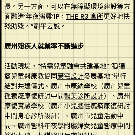
長。另一方面，可以在無障礙環境建設等方
面融進‘年夜灣雞’IP，
THE R3 寓所
更好地扶
殘助殘。”劉平云說。
廣州殘疾人就業率不斷進步
活動現場，“特需兒童融會共建基地”“孤獨
癥兒童醫康教協同
豪宅設計
發展基地”舉行
結對共建儀式。廣州市康納學校（廣州兒童
孤獨癥康復研討中間
醫美診所設計
）、廣州
康復實驗學校（廣州小兒腦性癱瘓康復研討
中間
身心診所設計
）、廣州市兒童活動中
間、廣州醫科年夜學附屬婦女兒童醫療中間