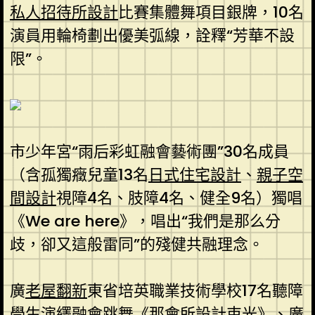
私人招待所設計
比賽集體舞項目銀牌，10名
演員用輪椅劃出優美弧線，詮釋“芳華不設
限”。
市少年宮“雨后彩虹融會藝術團”30名成員
（含孤獨癥兒童13名
日式住宅設計
、
親子空
間設計
視障4名、肢障4名、健全9名）獨唱
《We are here》，唱出“我們是那么分
歧，卻又這般雷同”的殘健共融理念。
廣
老屋翻新
東省培英職業技術學校17名聽障
學生演繹融會跳舞《那
會所設計
束光》、廣