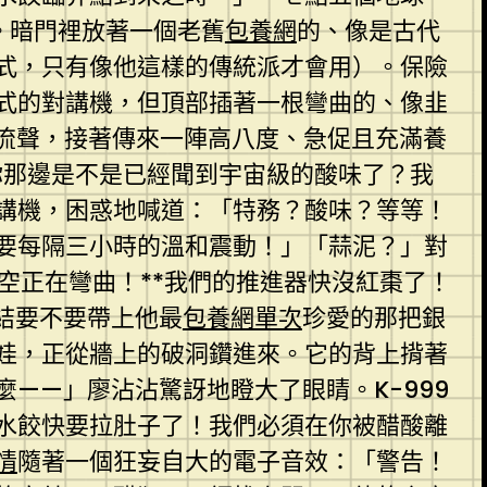
。暗門裡放著一個老舊
包養網
的、像是古代
式，只有像他這樣的傳統派才會用）。保險
式的對講機，但頂部插著一根彎曲的、像韭
流聲，接著傳來一陣高八度、急促且充滿養
你那邊是不是已經聞到宇宙級的酸味了？我
講機，困惑地喊道：「特務？酸味？等等！
要每隔三小時的溫和震動！」「蒜泥？」對
時空正在彎曲！**我們的推進器快沒紅棗了！
結要不要帶上他最
包養網單次
珍愛的那把銀
娃，正從牆上的破洞鑽進來。它的背上揹著
——」廖沾沾驚訝地瞪大了眼睛。K-999
水餃快要拉肚子了！我們必須在你被醋酸離
情
隨著一個狂妄自大的電子音效：「警告！