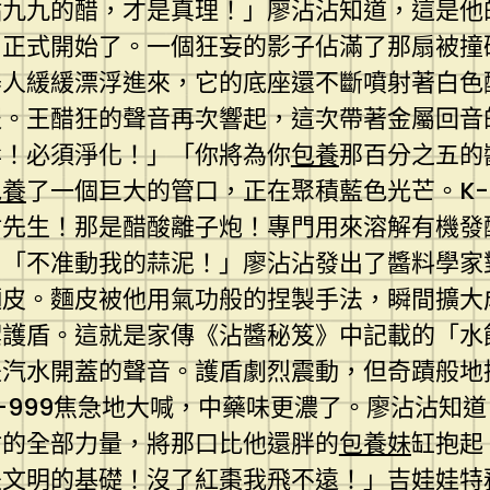
點九九的醋，才是真理！」廖沾沾知道，這是他
，正式開始了。一個狂妄的影子佔滿了那扇被撞
器人緩緩漂浮進來，它的底座還不斷噴射著白色
報。王醋狂的聲音再次響起，這次帶著金屬回音
辱！必須淨化！」「你將為你
包養
那百分之五的
包養
了一個巨大的管口，正在聚積藍色光芒。K-
沾先生！那是醋酸離子炮！專門用來溶解有機發
」「不准動我的蒜泥！」廖沾沾發出了醬料學家
麵皮。麵皮被他用氣功般的捏製手法，瞬間擴大
禦護盾。這就是家傳《沾醬秘笈》中記載的「水
是汽水開蓋的聲音。護盾劇烈震動，但奇蹟般地
-999焦急地大喊，中藥味更濃了。廖沾沾知
材的全部力量，將那口比他還胖的
包養妹
缸抱起
是文明的基礎！沒了紅棗我飛不遠！」吉娃娃特