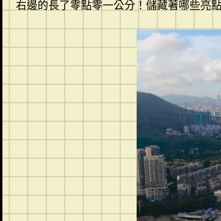
右邊的長了零點零一公分！儲藏著哪些亮