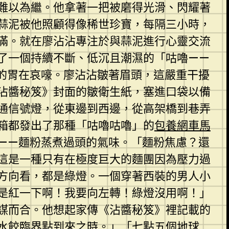
難以為繼。他拿著一把被磨得光滑、閃耀著
蒜泥被他照顧得像稀世珍寶，每隔三小時，
圓滿。就在廖沾沾專注於與蒜泥進行心靈交流
了一個持續不斷、低沉且潮濕的「咕嚕——
的胃在哀嚎。廖沾沾皺著眉頭，這嚴重干擾
沾醬秘笈》封面的皺衛生紙，塞進口袋以備
通信號燈，從東邊到西邊，從高架橋到巷弄
箱都發出了那種「咕嚕咕嚕」的
包養網車馬
——麵粉蒸煮過頭的氣味。「麵粉焦慮？還
這是一種只有在極度巨大的麵團因為壓力過
方向看，都是綠燈。一個穿著西裝的男人小
是紅一下啊！我要向左轉！綠燈沒用啊！」
謀而合。他想起家傳《沾醬秘笈》裡記載的
水餃臨界點到來之時。」「七點五個地球