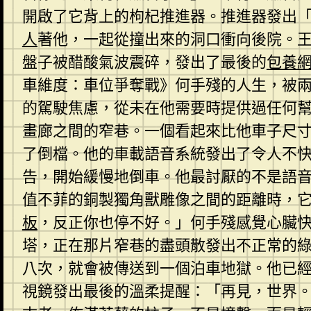
開啟了它背上的枸杞推進器。推進器發出「
人
著他，一起從撞出來的洞口衝向後院。
盤子被醋酸氣波震碎，發出了最後的
包養
車維度：車位爭奪戰》何手殘的人生，被
的駕駛焦慮，從未在他需要時提供過任何
畫廊之間的窄巷。一個看起來比他車子尺
了倒檔。他的車載語音系統發出了令人不
告，開始緩慢地倒車。他最討厭的不是語
值不菲的銅製獨角獸雕像之間的距離時，
板
，反正你也停不好。」何手殘感覺心臟
塔，正在那片窄巷的盡頭散發出不正常的
八次，就會被傳送到一個泊車地獄。他已
視鏡發出最後的溫柔提醒：「再見，世界