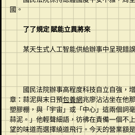
國。
了了規定 賦能立異將來
某天生式人工智能供給辦事中呈現錯
國民法院辦事高程度科技自立自強，
章：蒜泥與末日預
包養網
兆廖沾沾坐在他
塑膠棚，與「宇宙」或「中心」這兩個詞
蒜泥。」他輕聲細語，彷彿在責備一個不
望的味道而選擇繞道飛行。今天的營業額是