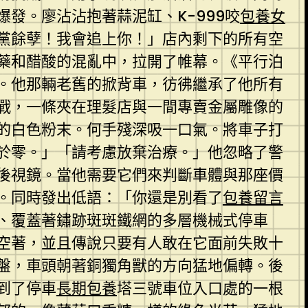
發。廖沾沾抱著蒜泥缸、K-999咬
包養女
黨餘孽！我會追上你！」店內剩下的所有空
藥和醋酸的混亂中，拉開了帷幕。《平行泊
。他那輛老舊的掀背車，彷彿繼承了他所有
戰，一條夾在理髮店與一間專賣金屬雕像的
的白色粉末。何手殘深吸一口氣。將車子打
於零。」「請考慮放棄治療。」他忽略了警
後視鏡。當他需要它們來判斷車體與那座價
。同時發出低語：「你還是別看了
包養留言
、覆蓋著鏽跡斑斑鐵網的多層機械式停車
空著，並且傳說只要有人敢在它面前失敗十
盤，車頭朝著銅獨角獸的方向猛地偏轉。後
到了停車
長期包養
塔三號車位入口處的一根