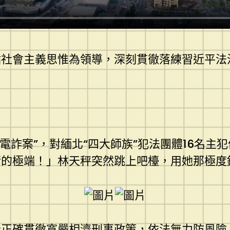
點社會主義思惟為領導，深刻貫徹落練習近平法
列電詐案”，對緬北“四大師族”犯法團體16名
衡的極端！」林天秤突然跳上吧檯，用她那極度
全正確貫徹寬嚴相濟刑事政策，依法無力防風險