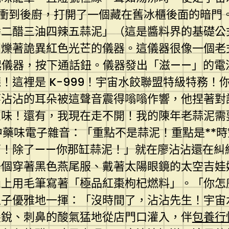
衝到後廚，打開了一個藏在舊冰櫃後面的暗門
醬二醋三油四辣五蒜泥」（這是醬料界的基礎公
閃爍著詭異紅色光芒的儀器。這儀器很像一個老
起儀器，按下通話鈕。儀器發出「滋——」的電
！這裡是 K-999！宇宙水餃聯盟特級特務！
廖沾沾的耳朵被這聲音震得嗡嗡作響，他捏著對
慮味！還有，我現在走不開！我的陳年老蒜泥需
中藥味電子雜音：「重點不是蒜泥！重點是**
西！除了——你那缸蒜泥！」就在廖沾沾還在糾
一個穿著黑色燕尾服、戴著太陽眼鏡的太空吉娃
上用毛筆寫著「極品紅棗枸杞燃料」。「你怎麼
爪子優雅地一揮：「沒時間了，沾沾先生！宇宙
尖銳、刺鼻的酸氣猛地從店門口灌入，伴
包養行