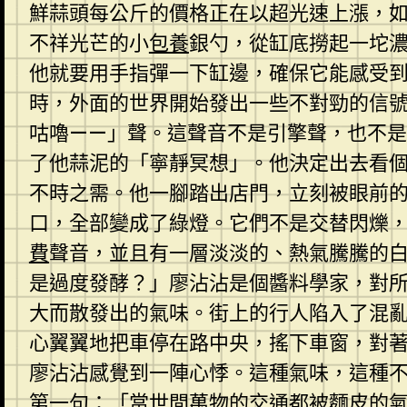
鮮蒜頭每公斤的價格正在以超光速上漲，
不祥光芒的小
包養
銀勺，從缸底撈起一坨
他就要用手指彈一下缸邊，確保它能感受到
時，外面的世界開始發出一些不對勁的信
咕嚕——」聲。這聲音不是引擎聲，也不
了他蒜泥的「寧靜冥想」。他決定出去看
不時之需。他一腳踏出店門，立刻被眼前
口，全部變成了綠燈。它們不是交替閃爍
費
聲音，並且有一層淡淡的、熱氣騰騰的
是過度發酵？」廖沾沾是個醬料學家，對
大而散發出的氣味。街上的行人陷入了混
心翼翼地把車停在路中央，搖下車窗，對
廖沾沾感覺到一陣心悸。這種氣味，這種
第一句：「當世間萬物的交通都被麵皮的