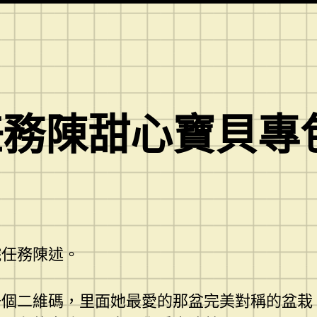
任務陳甜心寶貝專
院任務陳述。
一個二維碼，里面她最愛的那盆完美對稱的盆栽