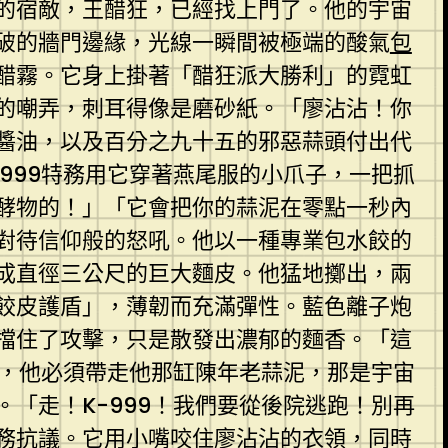
的宿敵，王醋狂，已經找上門了。他的宇宙
破的牆門邊緣，光線一瞬間被極端的酸氣
包
醋霧。它身上掛著「醋狂派大勝利」的霓虹
的嘲弄，刺耳得像是磨砂紙。「廖沾沾！你
醬油，以及百分之九十五的邪惡蒜頭付出代
999特務用它穿著燕尾服的小爪子，一把抓
酵物的！」「它會把你的蒜泥在零點一秒內
對待信仰般的怒吼。他以一種專業包水餃的
成直徑三公尺的巨大麵皮。他猛地擲出，兩
餃皮護盾」，薄韌而充滿彈性。藍色離子炮
擋住了攻擊，只是散發出濃郁的麵香。「這
道，他必須帶走他那缸陳年老蒜泥，那是宇宙
。「走！K-999！我們要從後院逃跑！別再
務抗議。它用小嘴咬住廖沾沾的衣領，同時