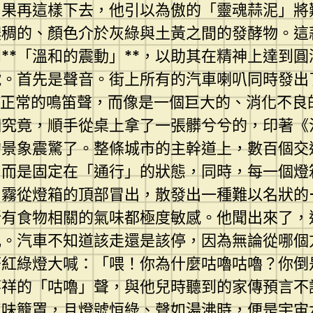
如果再這樣下去，他引以為傲的「靈魂蒜泥」將
濃稠的、顏色介於灰綠與土黃之間的發酵物。這
**「溫和的震動」**，以助其在精神上達到
號。首先是聲音。街上所有的汽車喇叭同時發出
是正常的鳴笛聲，而像是一個巨大的、消化不良
個究竟，順手從桌上拿了一張髒兮兮的，印著《
的景象震驚了。整條城市的主幹道上，數百個交
，而是固定在「通行」的狀態，同時，每一個燈
白霧從燈箱的頂部冒出，散發出一種難以名狀的
所有食物相關的氣味都極度敏感。他聞出來了，
亂。汽車不知道該走還是該停，因為無論從哪個
著紅綠燈大喊：「喂！你為什麼咕嚕咕嚕？你倒
不祥的「咕嚕」聲，與他兒時聽到的家傳預言不
氣味籠罩，且燈號恒綠、聲如湯沸時，便是宇宙