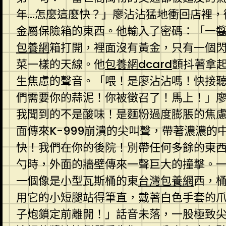
年…怎麼這麼快？」廖沾沾猛地衝回店裡，
金屬保險箱的東西。他輸入了密碼：「一
包養網
箱打開，裡面沒有黃金，只有一個
菜一樣的天線。他
包養網dcard
顫抖著拿
生焦慮的聲音。「喂！是廖沾沾嗎！快接聽
們需要你的蒜泥！你被徵召了！馬上！」
我聞到的不是酸味！是麵粉過度膨脹的焦
面傳來K-999崩潰的尖叫聲，帶著濃濃的
快！我們在你的後院！別帶任何多餘的東
勺時，外面的牆壁傳來一聲巨大的撞擊。
一個像是小型瓦斯桶的東
台灣包養網
西，桶
用它的小短腿站得筆直，戴著白色手套的
子炮鎖定前離開！」話音未落，一股極致