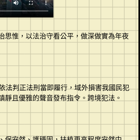
治思惟，以法治守看公平，做深做實為年夜
主犯依法判正法刑當即履行，域外損害我國民犯
鎮靜且優雅的聲音發布指令。跨境犯法。
、保安然、護穩固，扶植更高程度安然中