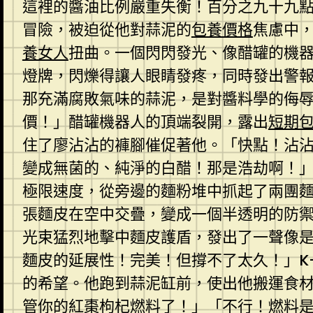
這裡的醬油比例嚴重失衡！百分之九十九
冒險，被迫從他對蒜泥的
包養價格
焦慮中
養女人
扭曲。一個閃閃發光、像醋罐的機
燈牌，閃爍得讓人眼睛發疼，同時發出警
那充滿腐敗氣味的蒜泥，是對醬料學的侮
價！」醋罐機器人的頂端裂開，露出
短期
住了廖沾沾的褲腳催促著他。「快點！沾
變成無菌的、純淨的白醋！那是浩劫啊！
極限速度，從旁邊的麵粉堆中抓起了兩團
張麵皮在空中交疊，變成一個半透明的防
光束猛烈地擊中麵皮護盾，發出了一聲像
麵皮的延展性！完美！但撐不了太久！」K
的希望。他跑到蒜泥缸前，使出他搬運食
管你的紅棗枸杞燃料了！」「不行！燃料