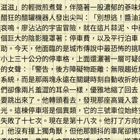
滋滋」的輕微煎煮聲，伴隨著一股濃郁的蔘味爆
王醋狂的醋罐機器人發出尖叫：「別想逃！醬油
網
哀鳴。廖沾沾的宇宙冒險，就在這片蒜泥、中
兩個巨大的陰影籠罩著：停車費，以及平行泊車
幫助。今天，他面臨的是城市傳說中最恐怖的挑
寸小上三十公分的停車格，上面還灑著一層可疑
快的女聲：「警告，後方障礙物距離：無限趨近
音系統，而是那兩塊永遠在關鍵時刻自動收折的
它們卻像兩片羞澀的耳朵一樣，優雅地縮了回去
快要跳出來了。他轉頭看去，發現那座高聳入雲
綠光。這棟停車塔是個異類，它的三號車位始終
經失敗了十七次。現在是第十八次。他打了方向
。」他沒有撞上獨角獸，但他那顫抖的車尾卻擦