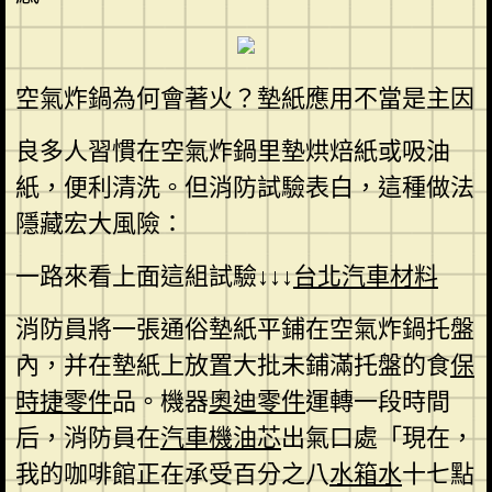
空氣炸鍋為何會著火？墊紙應用不當是主因
良多人習慣在空氣炸鍋里墊烘焙紙或吸油
紙，便利清洗。但消防試驗表白，這種做法
隱藏宏大風險：
一路來看上面這組試驗↓↓↓
台北汽車材料
消防員將一張通俗墊紙平鋪在空氣炸鍋托盤
內，并在墊紙上放置大批未鋪滿托盤的食
保
時捷零件
品。機器
奧迪零件
運轉一段時間
后，消防員在
汽車機油芯
出氣口處「現在，
我的咖啡館正在承受百分之八
水箱水
十七點