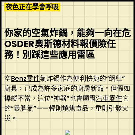
Skip
夜色正在學會呼吸
to
content
你家的空氣炸鍋，能夠一向在危
OSDER奧斯德材料報價險任
務！別踩這些應用雷區
空
Benz零件
氣炸鍋作為便利快捷的“網紅”
廚具，已成為許多家庭的廚房新寵。但假如
操縱不當，這位“神器”也會顯露
汽車零件
它
的“暴脾氣”——輕則燒焦食品，重則引發火
災。