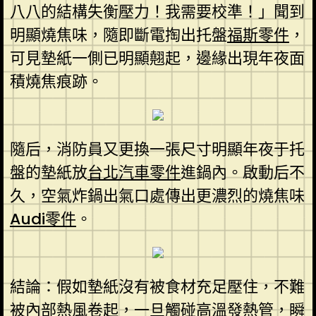
八八的結構失衡壓力！我需要校準！」聞到
明顯燒焦味，隨即斷電掏出托盤
福斯零件
，
可見墊紙一側已明顯翹起，邊緣出現年夜面
積燒焦痕跡。
隨后，消防員又更換一張尺寸明顯年夜于托
盤的墊紙放
台北汽車零件
進鍋內。啟動后不
久，空氣炸鍋出氣口處傳出更濃烈的燒焦味
Audi零件
。
結論：假如墊紙沒有被食材充足壓住，不難
被內部熱風卷起，一旦觸碰高溫發熱管，瞬