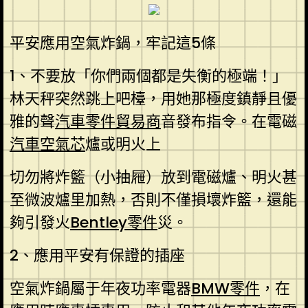
平安應用空氣炸鍋，牢記這5條
1、不要放「你們兩個都是失衡的極端！」
林天秤突然跳上吧檯，用她那極度鎮靜且優
雅的聲
汽車零件貿易商
音發布指令。在電磁
汽車空氣芯
爐或明火上
切勿將炸籃（小抽屜）放到電磁爐、明火甚
至微波爐里加熱，否則不僅損壞炸籃，還能
夠引發火
Bentley零件
災。
2、應用平安有保證的插座
空氣炸鍋屬于年夜功率電器
BMW零件
，在