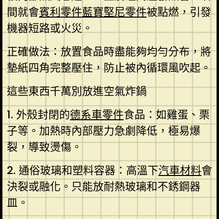
間就會
賓利零件
藍寶堅尼零件
被點燃，引發
機器短路或火災。
正確做法：放置食品時盡能夠均勻分布，將
墊紙四角完整壓住，防止被內循環風吹起。
這些東西千萬別放進空氣炸鍋
1. 外殼封閉的
德系車零件
食品：如雞蛋、栗
子等。加熱時內部壓力急劇降低，極易爆
裂，導致燙傷。
2. 通俗玻璃和塑料容器：高溫下
汽車材料
會
決裂或融化。只能放耐熱玻璃和不銹鋼器
皿。