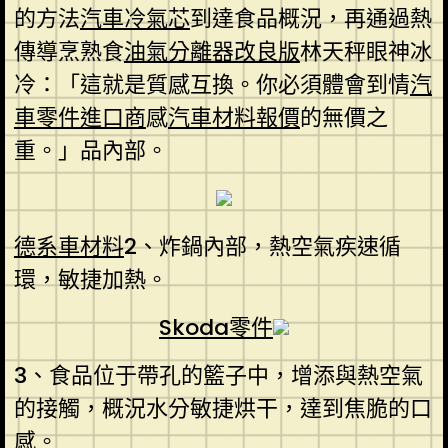
的方法
汽車冷氣芯
到達食品概況，再通過熱
傳導烹熟食
油氣分離器改良版
林天秤眼神冰
冷：「這就是質感互換。你必須體會到情
汽
車零件進口商
感
汽車材料報價
的無價之
重。」品內部。
德系車材料
2、炸鍋內部，熱空氣疾速循
環，敏捷加熱。
Skoda零件
3、食品位于帶孔的籃子中，增添與熱空氣
的接觸，概況水分敏捷烘干，達到焦脆的口
感。