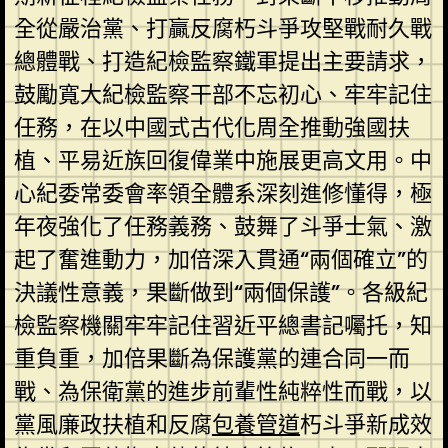
全從嚴治黨、打贏反腐朽斗爭攻堅戰耐久戰
總體戰、打造紀檢監察鐵軍提出主要請求，
鼓勵寬大紀檢監察干部不忘初心、牢牢記住
任務，在以中國式古代化周全推動強國扶
植、平易近族回復偉業中施展更高文用。中
心紀委常委會率領全體系深刻進修懂得，極
年夜強化了任務義務、鼓舞了斗爭士氣、激
起了奮進動力，加倍深入貫通“兩個確立”的
決議性意義，果斷做到“兩個保護”。各級紀
檢監察機關牢牢記住習近平總書記囑托，知
重負重，加倍果斷為保護黨的連合同一而
戰、為保衛黨的進步前輩性純粹性而戰，以
黨風廉政扶植和反腐
包養管道
朽斗爭新成效