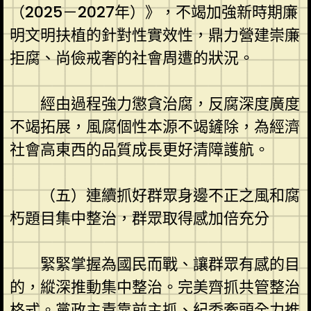
（2025－2027年）》，不竭加強新時期廉
明文明扶植的針對性實效性，鼎力營建崇廉
拒腐、尚儉戒奢的社會周遭的狀況。
經由過程強力懲貪治腐，反腐深度廣度
不竭拓展，風腐個性本源不竭鏟除，為經濟
社會高東西的品質成長更好清障護航。
（五）連續抓好群眾身邊不正之風和腐
朽題目集中整治，群眾取得感加倍充分
緊緊掌握為國民而戰、讓群眾有感的目
的，縱深推動集中整治。完美齊抓共管整治
格式。黨政主責靠前主抓、紀委牽頭全力推