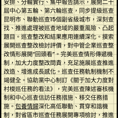
安排、分輪實行、集中報告請示，展開二十
屆中心第五輪、第六輪巡查，同步提級巡查
昆明市、聯動巡查15個副省級城市，深刻查
找、推進處理被巡查地域的嚴重風險、凸起
題目。巡查整改和結果應用連續深化。摸索
展開巡查整改檢討評價，對中管企業巡查整
改情形展開“回頭看”。完美巡查情形傳遞機
制，加大力度整改問責，充足施展巡查推進
改造、增進成長感化。巡查任務軌制機制不
竭健全。協助黨中心制訂《關于加大力度對
村梭巡任務的看法》，完美巡查陳述審核機
制和中心巡查信訪任務措施、移交任務措
施。
包養情婦
深化高低聯動、貫穿和諧機
制，對省區市巡查任務展開專項檢討，推進