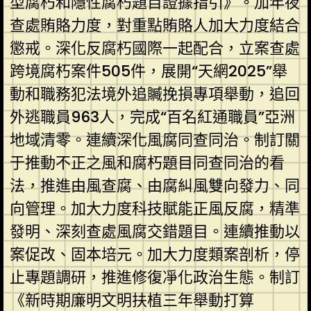
型腐朽和隱性腐朽題目證據指引》。加年夜
查處賄賂力度，對重點賄賂人加大力度結合
懲戒。深化反腐朽國際一起配合，立案查處
跨境腐朽案件505件，展開“天網2025”舉
動和職務犯法境外追贓挽損專項舉動，追回
外逃職員963人，完成“百名紅通職員”亞洲
地域清零。連續深化風腐同查同治。制訂關
于推動不正之風和腐朽題目同查同治的看
法，推進由風查腐、由腐糾風雙向發力、同
向管理。加大力度科技賦能正風反腐，精準
發明、深刻查處風腐交錯題目。連續推動以
案促改、固本培元。加大力度類案剖析，停
止專題調研，推進修復凈化政治生態。制訂
《新時期廉明文明扶植三年舉動打算