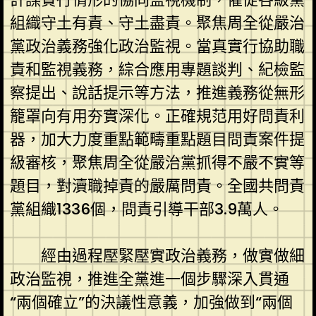
組織守土有責、守土盡責。聚焦周全從嚴治
黨政治義務強化政治監視。當真實行協助職
責和監視義務，綜合應用專題談判、紀檢監
察提出、說話提示等方法，推進義務從無形
籠罩向有用夯實深化。正確規范用好問責利
器，加大力度重點範疇重點題目問責案件提
級審核，聚焦周全從嚴治黨抓得不嚴不實等
題目，對瀆職掉責的嚴厲問責。全國共問責
黨組織1336個，問責引導干部3.9萬人。
經由過程壓緊壓實政治義務，做實做細
政治監視，推進全黨進一個步驟深入貫通
“兩個確立”的決議性意義，加強做到“兩個