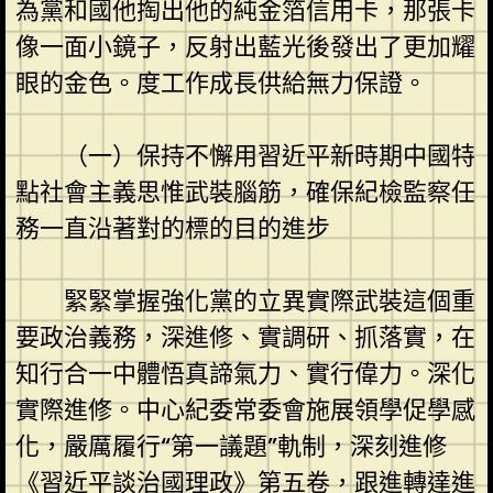
為黨和國他掏出他的純金箔信用卡，那張卡
像一面小鏡子，反射出藍光後發出了更加耀
眼的金色。度工作成長供給無力保證。
（一）保持不懈用習近平新時期中國特
點社會主義思惟武裝腦筋，確保紀檢監察任
務一直沿著對的標的目的進步
緊緊掌握強化黨的立異實際武裝這個重
要政治義務，深進修、實調研、抓落實，在
知行合一中體悟真諦氣力、實行偉力。深化
實際進修。中心紀委常委會施展領學促學感
化，嚴厲履行“第一議題”軌制，深刻進修
《習近平談治國理政》第五卷，跟進轉達進