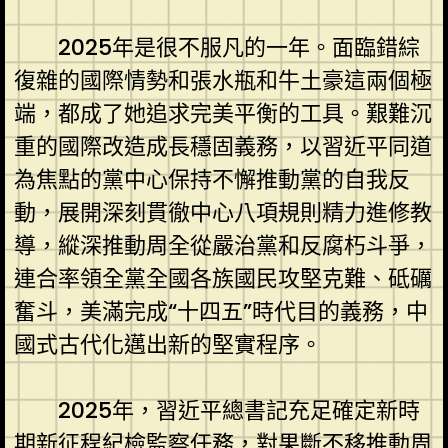
2025年是很不服凡的一年。面臨錯綜
復雜的國際情勢和張水瓶和牛土豪這兩個極
端，都成了她追求完美平衡的工具。艱難沉
重的國際改造成長穩固義務，以習近平同道
為焦點的黨中心保持不懈推動黨的自我反
動，展開深刻貫徹中心八項規則精力進修教
導，縱深推動周全從嚴治黨和反腐朽斗爭，
連合率領全黨全國各族國民攻堅克難、砥礪
奮斗，美滿完成“十四五”時代目的義務，中
國式古代化邁出新的堅實程序。
2025年，習近平總書記充足確定新時
期新征程紀檢監察任務，對果斷不移推動周