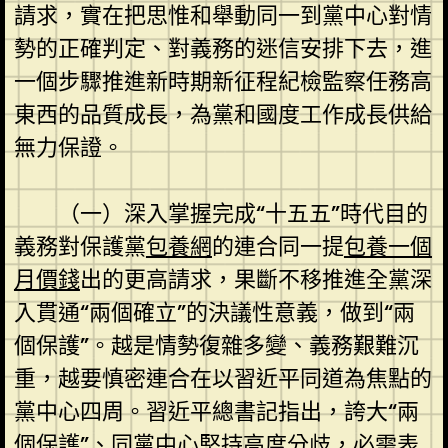
請求，實在把思惟和舉動同一到黨中心對情
勢的正確判定、對義務的迷信安排下去，進
一個步驟推進新時期新征程紀檢監察任務高
東西的品質成長，為黨和國度工作成長供給
無力保證。
（一）深入掌握完成“十五五”時代目的
義務對保護黨
包養網
的連合同一提
包養一個
月價錢
出的更高請求，果斷不移推進全黨深
入貫通“兩個確立”的決議性意義，做到“兩
個保護”。越是情勢復雜多變、義務艱難沉
重，越要慎密連合在以習近平同道為焦點的
黨中心四周。習近平總書記指出，誇大“兩
個保護”、同黨中心堅持高度分歧，必需表