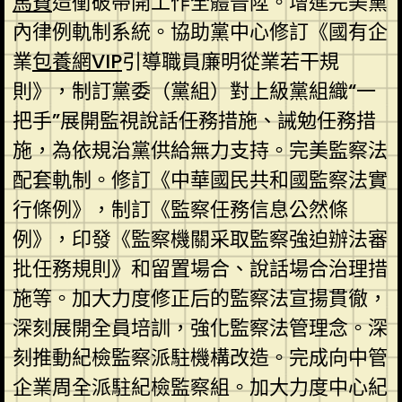
馬費
造衝破帶開工作全體晉陞。增進完美黨
內律例軌制系統。協助黨中心修訂《國有企
業
包養網VIP
引導職員廉明從業若干規
則》，制訂黨委（黨組）對上級黨組織“一
把手”展開監視說話任務措施、誡勉任務措
施，為依規治黨供給無力支持。完美監察法
配套軌制。修訂《中華國民共和國監察法實
行條例》，制訂《監察任務信息公然條
例》，印發《監察機關采取監察強迫辦法審
批任務規則》和留置場合、說話場合治理措
施等。加大力度修正后的監察法宣揚貫徹，
深刻展開全員培訓，強化監察法管理念。深
刻推動紀檢監察派駐機構改造。完成向中管
企業周全派駐紀檢監察組。加大力度中心紀