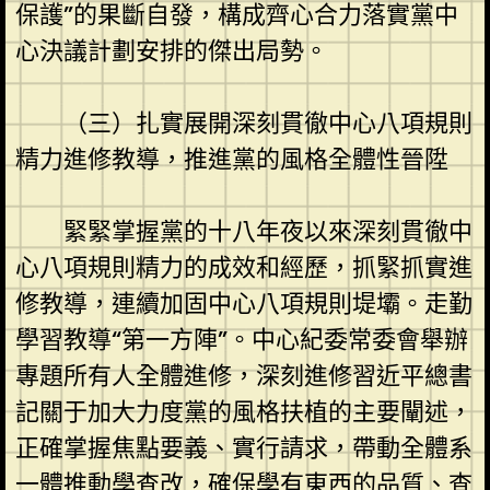
保護”的果斷自發，構成齊心合力落實黨中
心決議計劃安排的傑出局勢。
（三）扎實展開深刻貫徹中心八項規則
精力進修教導，推進黨的風格全體性晉陞
緊緊掌握黨的十八年夜以來深刻貫徹中
心八項規則精力的成效和經歷，抓緊抓實進
修教導，連續加固中心八項規則堤壩。走勤
學習教導“第一方陣”。中心紀委常委會舉辦
專題所有人全體進修，深刻進修習近平總書
記關于加大力度黨的風格扶植的主要闡述，
正確掌握焦點要義、實行請求，帶動全體系
一體推動學查改，確保學有東西的品質、查