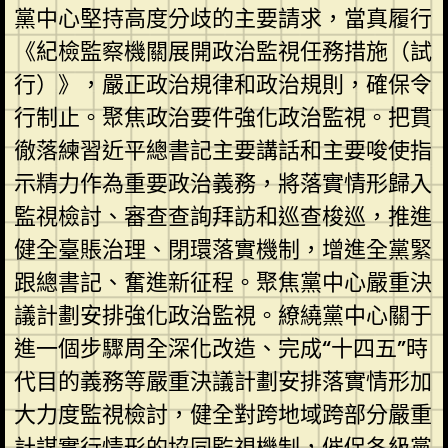
黨中心堅持高度分歧的主要請求，當真履行
《紀檢監察機關展開政治監視任務措施（試
行）》，嚴正政治規律和政治規則，確保令
行制止。聚焦政治要件強化政治監視。把貫
徹落練習近平總書記主要講話和主要唆使指
示精力作為重要政治義務，將落實情形歸入
監視檢討、審查查詢拜訪和巡查梭巡，推進
健全臺賬治理、閉環落實機制，增進全黨緊
跟總書記、奮進新征程。聚焦黨中心嚴重決
議計劃安排強化政治監視。繚繞黨中心關于
進一個步驟周全深化改造、完成“十四五”時
代目的義務等嚴重決議計劃安排落實情形加
大力度監視檢討，健全對跨地域跨部分嚴重
計謀實行情形的協同監視機制，催促各級黨