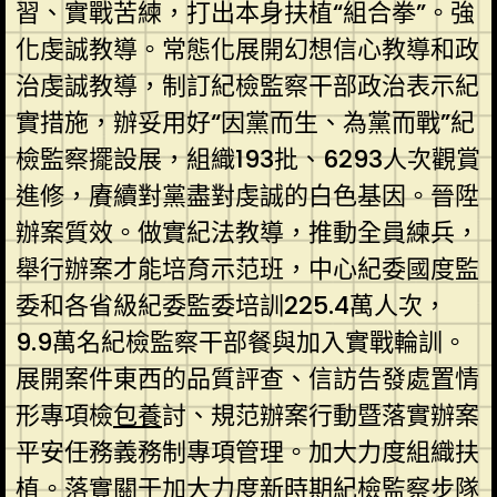
習、實戰苦練，打出本身扶植“組合拳”。強
化虔誠教導。常態化展開幻想信心教導和政
治虔誠教導，制訂紀檢監察干部政治表示紀
實措施，辦妥用好“因黨而生、為黨而戰”紀
檢監察擺設展，組織193批、6293人次觀賞
進修，賡續對黨盡對虔誠的白色基因。晉陞
辦案質效。做實紀法教導，推動全員練兵，
舉行辦案才能培育示范班，中心紀委國度監
委和各省級紀委監委培訓225.4萬人次，
9.9萬名紀檢監察干部餐與加入實戰輪訓。
展開案件東西的品質評查、信訪告發處置情
形專項檢
包養
討、規范辦案行動暨落實辦案
平安任務義務制專項管理。加大力度組織扶
植。落實關于加大力度新時期紀檢監察步隊