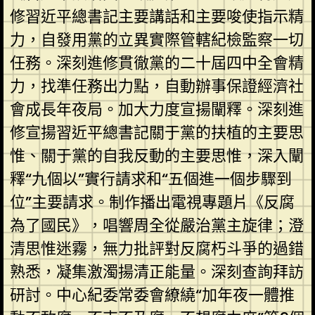
修習近平總書記主要講話和主要唆使指示精
力，自發用黨的立異實際管轄紀檢監察一切
任務。深刻進修貫徹黨的二十屆四中全會精
力，找準任務出力點，自動辦事保證經濟社
會成長年夜局。加大力度宣揚闡釋。深刻進
修宣揚習近平總書記關于黨的扶植的主要思
惟、關于黨的自我反動的主要思惟，深入闡
釋“九個以”實行請求和“五個進一個步驟到
位”主要請求。制作播出電視專題片《反腐
為了國民》，唱響周全從嚴治黨主旋律；澄
清思惟迷霧，無力批評對反腐朽斗爭的過錯
熟悉，凝集激濁揚清正能量。深刻查詢拜訪
研討。中心紀委常委會繚繞“加年夜一體推