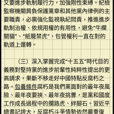
又要進步軌制履行力，加強剛性束縛。紀檢
監察機關肩負保護黨章和其他黨內律例的主
要職責，必需強化監視執紀問責，推進進步
軌制治權、依規用權的有用性，避免“牛欄
關貓”、“紙籠禁虎”，包管權利一直在對的
軌道上運轉。
（三）深入掌握完成“十五五”時代目的
義務對堅持黨的進步前輩性純粹性提出的更
高請求，果斷不移走好中國特點反腐朽之
路。
包養條件
腐朽是我們黨面對的最年夜風
險、最年夜要挾、最年夜挑釁，是黨和國度
工作成長過程中的攔路虎、絆腳石。習近平
總書記誇大，反腐朽斗爭情勢依然嚴重復