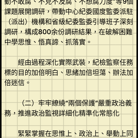
動不敢腐、不克不及腐、不想腐力度”等9個
課題展開調研，帶動中心紀委國度監委派駐
（派出）機構和省級紀委監委引導班子深刻
調研，構成800余份調研結果，在破解困難
中學思惟、悟真諦、抓落實。
經由過程深化實際武裝，紀檢監察任務
標的目的加倍明白、思緒加倍坦蕩、辦法加
倍迷信。
（二）牢牢繚繞“兩個保護”嚴重政治義
務，推進政治監視詳細化精準化常態化
緊緊掌握在思惟上、政治上、舉動上同