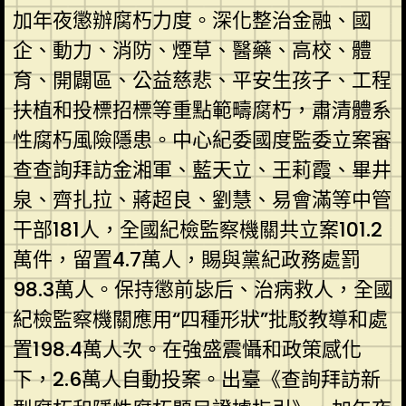
加年夜懲辦腐朽力度。深化整治金融、國
企、動力、消防、煙草、醫藥、高校、體
育、開闢區、公益慈悲、平安生孩子、工程
扶植和投標招標等重點範疇腐朽，肅清體系
性腐朽風險隱患。中心紀委國度監委立案審
查查詢拜訪金湘軍、藍天立、王莉霞、畢井
泉、齊扎拉、蔣超良、劉慧、易會滿等中管
干部181人，全國紀檢監察機關共立案101.2
萬件，留置4.7萬人，賜與黨紀政務處罰
98.3萬人。保持懲前毖后、治病救人，全國
紀檢監察機關應用“四種形狀”批駁教導和處
置198.4萬人次。在強盛震懾和政策感化
下，2.6萬人自動投案。出臺《查詢拜訪新