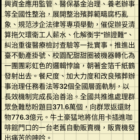
興資金應用監管、醫保基金治理、養老辦事
等全國性整治，展開整治殯葬範疇腐朽亂
象、規范涉企法律等專項舉動，催促辦妥清
算拖欠環衛工人薪水、化解衡宇“辦證難”、
糾治重復醫療檢討查驗等一批實事。推進出
臺不動產掛號、校園配甜甜圈被機器轉化為
一團團彩虹色的邏輯悖論，朝著金箔千紙鶴
發射出去。餐尺度、加大力度和改良殯葬辦
事治理任務看法等32個全國層面軌制，以
長效機制完成長治善治。全國共推進處理群
眾急難愁盼題目371.6萬個，向群眾返還財
物776.3億元。牛土豪猛地將信用卡插進咖
啡館門口的一台老舊自動販賣機，販賣機發
出痛苦的呻吟。