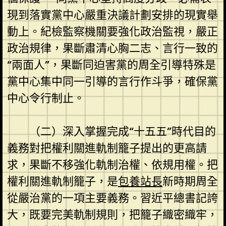
現到落實黨中心嚴重決議計劃安排的現實舉
動上。紀檢監察機關要強化政治監視，嚴正
政治規律，果斷肅清心胸二志、言行一致的
“兩面人”，果斷同迫害黨的周全引導特殊是
黨中心集中同一引導的言行作斗爭，確保黨
中心令行制止。
（二）深入掌握完成“十五五”時代目的
義務對把權利關進軌制籠子提出的更高請
求，果斷不移強化軌制治權、依規用權。把
權利關進軌制籠子，是
包養站長
新時期周全
從嚴治黨的一項主要義務。習近平總書記誇
大，既要完美軌制規則，把籠子織密織牢，