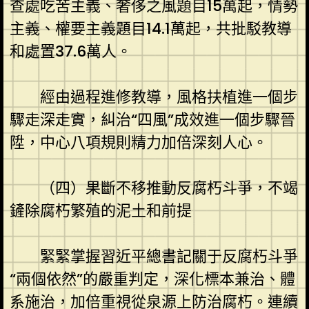
查處吃苦主義、奢侈之風題目15萬起，情勢
主義、權要主義題目14.1萬起，共批駁教導
和處置37.6萬人。
經由過程進修教導，風格扶植進一個步
驟走深走實，糾治“四風”成效進一個步驟晉
陞，中心八項規則精力加倍深刻人心。
（四）果斷不移推動反腐朽斗爭，不竭
鏟除腐朽繁殖的泥土和前提
緊緊掌握習近平總書記關于反腐朽斗爭
“兩個依然”的嚴重判定，深化標本兼治、體
系施治，加倍重視從泉源上防治腐朽。連續