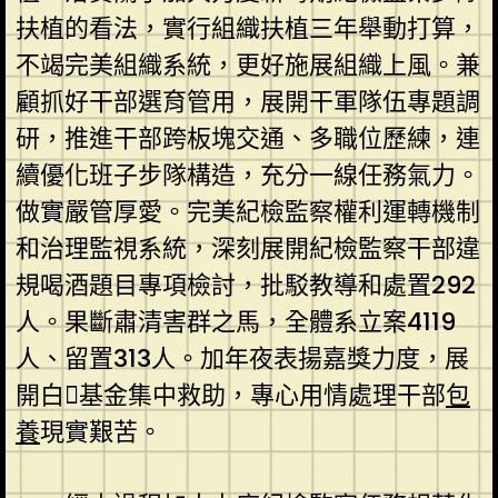
扶植的看法，實行組織扶植三年舉動打算，
不竭完美組織系統，更好施展組織上風。兼
顧抓好干部選育管用，展開干軍隊伍專題調
研，推進干部跨板塊交通、多職位歷練，連
續優化班子步隊構造，充分一線任務氣力。
做實嚴管厚愛。完美紀檢監察權利運轉機制
和治理監視系統，深刻展開紀檢監察干部違
規喝酒題目專項檢討，批駁教導和處置292
人。果斷肅清害群之馬，全體系立案4119
人、留置313人。加年夜表揚嘉獎力度，展
開白基金集中救助，專心用情處理干部
包
養
現實艱苦。