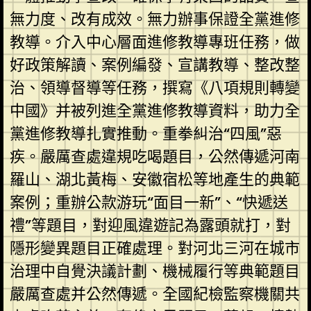
無力度、改有成效。無力辦事保證全黨進修
教導。介入中心層面進修教導專班任務，做
好政策解讀、案例編發、宣講教導、整改整
治、領導督導等任務，撰寫《八項規則轉變
中國》并被列進全黨進修教導資料，助力全
黨進修教導扎實推動。重拳糾治“四風”惡
疾。嚴厲查處違規吃喝題目，公然傳遞河南
羅山、湖北黃梅、安徽宿松等地產生的典範
案例；重辦公款游玩“面目一新”、“快遞送
禮”等題目，對迎風違遊記為露頭就打，對
隱形變異題目正確處理。對河北三河在城市
治理中自覺決議計劃、機械履行等典範題目
嚴厲查處并公然傳遞。全國紀檢監察機關共