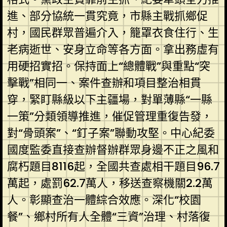
進、部分協統一貫究竟，市縣主戰抓鄉促
村，國民群眾普遍介入，籠罩衣食住行、生
老病逝世、安身立命等各方面。拿出務虛有
用硬招實招。保持面上“總體戰”與重點“突
擊戰”相同一、案件查辦和項目整治相貫
穿，緊盯縣級以下主疆場，對單薄縣“一縣
一策”分類領導推進，催促管理重復告發，
對“骨頭案”、“釘子案”聯動攻堅。中心紀委
國度監委直接查辦督辦群眾身邊不正之風和
腐朽題目8116起，全國共查處相干題目96.7
萬起，處罰62.7萬人，移送查察機關2.2萬
人。彰顯查治一體綜合效應。深化“校園
餐”、鄉村所有人全體“三資”治理、村落復