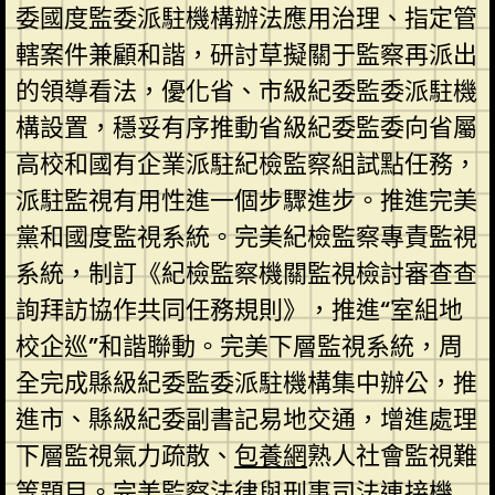
委國度監委派駐機構辦法應用治理、指定管
轄案件兼顧和諧，研討草擬關于監察再派出
的領導看法，優化省、市級紀委監委派駐機
構設置，穩妥有序推動省級紀委監委向省屬
高校和國有企業派駐紀檢監察組試點任務，
派駐監視有用性進一個步驟進步。推進完美
黨和國度監視系統。完美紀檢監察專責監視
系統，制訂《紀檢監察機關監視檢討審查查
詢拜訪協作共同任務規則》，推進“室組地
校企巡”和諧聯動。完美下層監視系統，周
全完成縣級紀委監委派駐機構集中辦公，推
進市、縣級紀委副書記易地交通，增進處理
下層監視氣力疏散、
包養網
熟人社會監視難
等題目。完美監察法律與刑事司法連接機