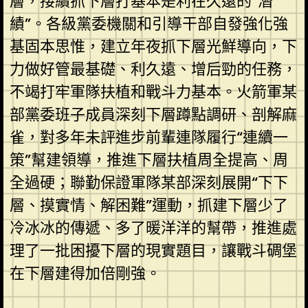
層，接續抓下層打基本是利在久遠的“潛
績”。各級黨委機關和引導干部自發強化強
基固本思惟，建立年夜抓下層光鮮導向，下
力做好管最基礎、利久遠、增后勁的任務，
不竭打牢軍隊扶植和戰斗力基本。火箭軍某
部黨委班子成員深刻下層蹲點調研、剖解麻
雀，對多年未評進步前輩連隊履行“連續一
策”幫建領導，推進下層扶植周全提高、周
全過硬；聯勤保證軍隊某部深刻展開“下下
層、摸實情、解困難”運動，抓建下層少了
冷冰冰的傳遞、多了暖洋洋的幫帶，推進處
理了一批困擾下層的現實題目，讓戰斗碉堡
在下層建得加倍剛強。