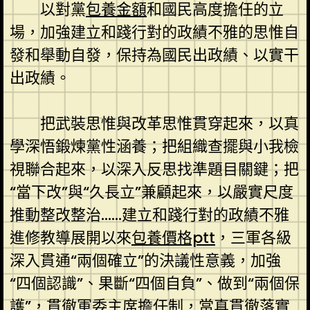
以對黨
包養金額
和國民高度擔任的立
場，加強建立和踐行對的政績不雅的思惟自
發和舉動自發，保持為國民出政績、以實干
出政績。
把武裝思惟與改革思惟貫穿起來，以真
學深悟鍛煉黨性涵養；把組織查擺與小我檢
視聯合起來，以深入反思找準題目關鍵；把
“當下改”與“久長立”兼顧起來，以嚴實尺度
推動整改整治……建立和踐行對的政績不雅
進修教導展開以來
包養價格ptt
，三軍各級
深入貫通“兩個確立”的決議性意義，加強
“四個認識”、果斷“四個自負”、做到“兩個保
護”，貫徹軍委主席擔任制，當真貫徹落實