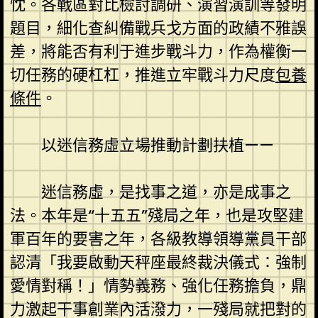
忱。各戰區對比檢討調研、演習演訓等發明
題目，細化查糾備戰兵戈方面的政績不雅誤
差，將能否有利于進步戰斗力，作為權衡一
切任務的硬杠杠，推進立牢戰斗力尺度
包養
條件
。
以迷信務虛立場推動計劃扶植——
迷信務虛，是找事之道，亦是成事之
法。本年是“十五五”殘局之年，也是攻堅建
軍百年的要害之年，各級教導領導黨員干部
認清「我要啟動天秤座最終裁決儀式：強制
愛情對稱！」情勢義務、強化任務擔負，鼎
力激起干事創業內活潑力，一殘局就把對的