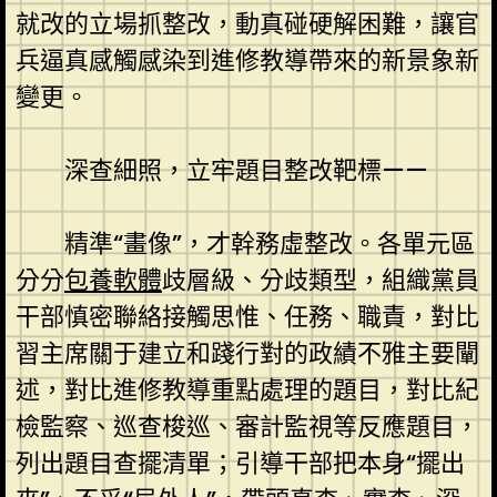
就改的立場抓整改，動真碰硬解困難，讓官
兵逼真感觸感染到進修教導帶來的新景象新
變更。
深查細照，立牢題目整改靶標——
精準“畫像”，才幹務虛整改。各單元區
分分
包養軟體
歧層級、分歧類型，組織黨員
干部慎密聯絡接觸思惟、任務、職責，對比
習主席關于建立和踐行對的政績不雅主要闡
述，對比進修教導重點處理的題目，對比紀
檢監察、巡查梭巡、審計監視等反應題目，
列出題目查擺清單；引導干部把本身“擺出