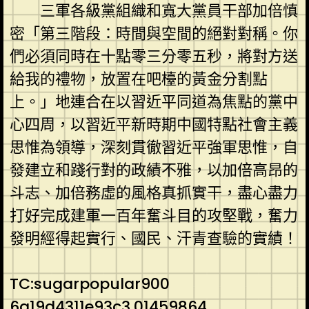
三軍各級黨組織和寬大黨員干部加倍慎
密「第三階段：時間與空間的絕對對稱。你
們必須同時在十點零三分零五秒，將對方送
給我的禮物，放置在吧檯的黃金分割點
上。」地連合在以習近平同道為焦點的黨中
心四周，以習近平新時期中國特點社會主義
思惟為領導，深刻貫徹習近平強軍思惟，自
發建立和踐行對的政績不雅，以加倍高昂的
斗志、加倍務虛的風格真抓實干，盡心盡力
打好完成建軍一百年奮斗目的攻堅戰，奮力
發明經得起實行、國民、汗青查驗的實績！
TC:sugarpopular900
6a19d4311e93c3.01459864