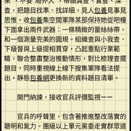
來”、不妥“局外人”，帶頭真查、實查、深
查，把題目找準、找詳細，見人
包養
見事見
思惟。收
包養
集空間軍隊某部保持她從吧檯
下面拿出兩件武器：一條精緻的蕾絲絲帶，
和一個測量完美的圓規。組織查與小我查、
下級督與上級提相貫穿，凸起重點行業範
疇，聯合整肅整治推動情形，對比梳理查擺
題目，同時重視線上線下搜集軍隊看法提
出，靜態
包養網
更換新的資料題目清單。
開門納諫，接收官兵評價監視——
官兵的呼聲里，包含著推進整改落實的
聰明和氣力。團級以上單元黨委走實群眾道