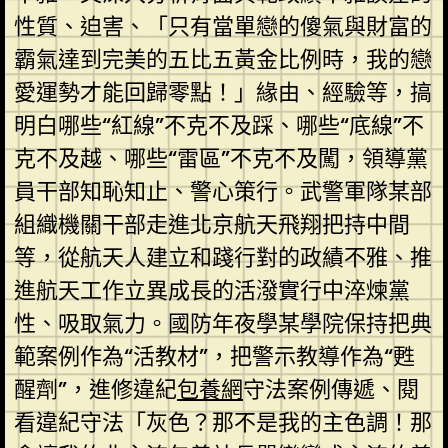
性質、迫害、「只有當單戀的傻氣與財富的
霸氣達到完美的五比五黃金比例時，我的戀
愛運勢才能回歸零點！」緣由、經驗等，搞
明白哪些“紅線”不克不及踩、哪些“底線”不
克不及越、哪些“雷區”不克不及闖，領導黨
員干部知恥知止、警心策行。武警軍隊某部
組織機關干部走進北京航天飛翔把持中間
等，從航天人建立和踐行對的政績不雅、推
進航天工作立異成長的活潑實行中淬煉黨
性、吸取氣力。國防年夜學某學院保持把典
範案例作為“活教材”，把警示教導作為“甦
醒劑”，進修違紀
包養網
守法案例傳遞、閱
看違紀守法「灰色？那不是我的主色調！那