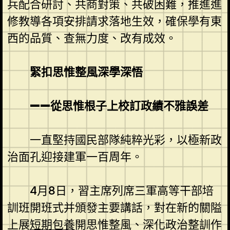
兵配合研討、共商對策、共破困難，推進進
修教導各項安排請求落地生效，確保學有東
西的品質、查無力度、改有成效。
緊扣思惟整風深學深悟
——從思惟根子上校訂政績不雅誤差
一直堅持國民部隊純粹光彩，以極新政
治面孔迎接建軍一百周年。
4月8日，習主席列席三軍高等干部培
訓班開班式并頒發主要講話，對在新的關隘
上展
短期包養
開思惟整風、深化政治整訓作