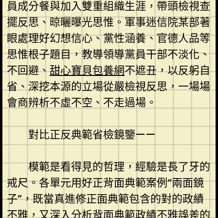
員成分餐與加入雙重組織生涯，帶頭檢視查
擺反思、晾曬曝光思惟。軍事迷信院某部著
眼處理好幻想信心、黨性涵養、官德人品等
思惟根子題目，教導領導黨員干部不淡化、
不回避、
甜心寶貝包養網
不遮丑，以反躬自
省、深挖本源的立場從嚴檢視反思，一場場
會商辨析不虛不空、不走過場。
對比正反典範省檢鏡鑒——
模範是看得見的哲理，經驗是長了牙的
戒尺。各單元用好正背面典範案例“兩面鏡
子”，既當真進修正面典範包含的對的政績
不雅，又深入分析背面典範政績不雅誤差的