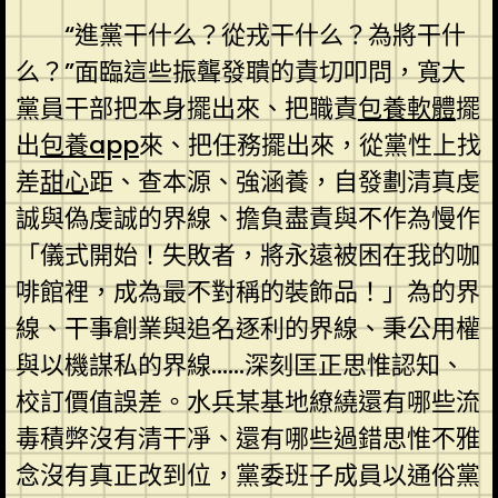
“進黨干什么？從戎干什么？為將干什
么？”面臨這些振聾發聵的責切叩問，寬大
黨員干部把本身擺出來、把職責
包養軟體
擺
出
包養app
來、把任務擺出來，從黨性上找
差
甜心
距、查本源、強涵養，自發劃清真虔
誠與偽虔誠的界線、擔負盡責與不作為慢作
「儀式開始！失敗者，將永遠被困在我的咖
啡館裡，成為最不對稱的裝飾品！」為的界
線、干事創業與追名逐利的界線、秉公用權
與以機謀私的界線……深刻匡正思惟認知、
校訂價值誤差。水兵某基地繚繞還有哪些流
毒積弊沒有清干凈、還有哪些過錯思惟不雅
念沒有真正改到位，黨委班子成員以通俗黨