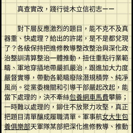
真查實改，踐行徙木立信初志——
對下層反應激烈的題目，能不克不及真
器重、快處理？給出的許諾，是不是都兌現
了？各級保持把進修教導整改整治與深化政
治整訓清算整治一體推動，扭住重點行業範
疇、軍地穿插地帶嚴抓嚴治，跟進加大力度
嚴督實導，帶動各範疇廢除潛規積弊、純凈
風尚。從黨委機關和引導干部嚴起改起，能
當下處理的，決不牽絲
包養網車馬費
攀籐；
一時難以處理的，鉚住不放聚力攻堅，真正
把題目清單釀成履職清單。軍事航
女大生包
養俱樂部
天軍隊某部把深化進修教導、推動