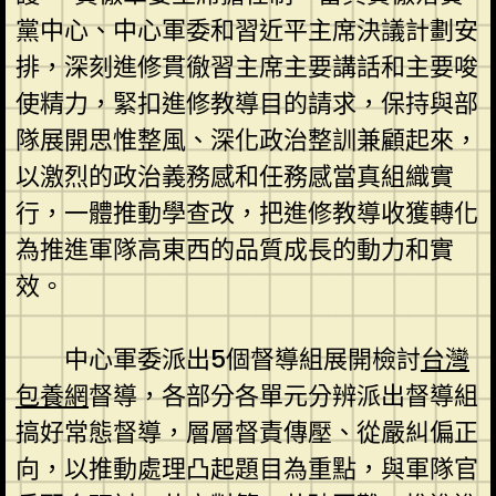
黨中心、中心軍委和習近平主席決議計劃安
排，深刻進修貫徹習主席主要講話和主要唆
使精力，緊扣進修教導目的請求，保持與部
隊展開思惟整風、深化政治整訓兼顧起來，
以激烈的政治義務感和任務感當真組織實
行，一體推動學查改，把進修教導收獲轉化
為推進軍隊高東西的品質成長的動力和實
效。
中心軍委派出5個督導組展開檢討
台灣
包養網
督導，各部分各單元分辨派出督導組
搞好常態督導，層層督責傳壓、從嚴糾偏正
向，以推動處理凸起題目為重點，與軍隊官