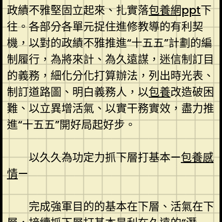
政績不雅堅固立起來、扎實落
包養網ppt
下
往。各部分各單元捉住進修教導的有利契
機，以對的政績不雅推進“十五五”計劃的編
制履行，為將來計、為久遠謀，迷信制訂目
的義務，細化分化打算辦法，列出時光表、
制訂道路圖、明白義務人，以
包養
改造破困
難、以立異增活氣、以實干務實效，盡力推
進“十五五”開好局起好步。
以久久為功定力抓下層打基本—
包養感
情
—
完成強軍目的的基本在下層、活氣在下