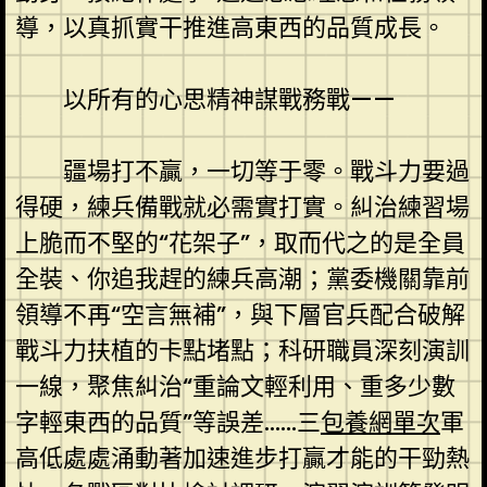
導，以真抓實干推進高東西的品質成長。
以所有的心思精神謀戰務戰——
疆場打不贏，一切等于零。戰斗力要過
得硬，練兵備戰就必需實打實。糾治練習場
上脆而不堅的“花架子”，取而代之的是全員
全裝、你追我趕的練兵高潮；黨委機關靠前
領導不再“空言無補”，與下層官兵配合破解
戰斗力扶植的卡點堵點；科研職員深刻演訓
一線，聚焦糾治“重論文輕利用、重多少數
字輕東西的品質”等誤差……三
包養網單次
軍
高低處處涌動著加速進步打贏才能的干勁熱