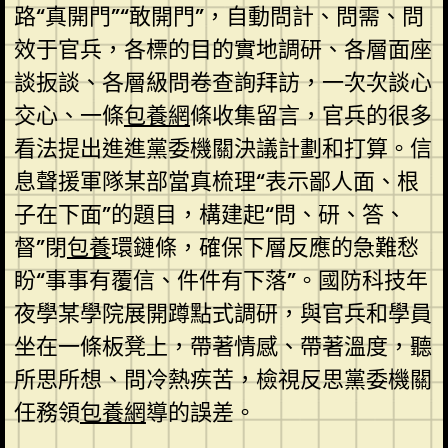
路“真開門”“敢開門”，自動問計、問需、問
效于官兵，各標的目的實地調研、各層面座
談扳談、各層級問卷查詢拜訪，一次次談心
交心、一條
包養網
條收集留言，官兵的很多
看法提出進進黨委機關決議計劃和打算。信
息聲援軍隊某部當真梳理“表示鄙人面、根
子在下面”的題目，構建起“問、研、答、
督”閉
包養
環鏈條，確保下層反應的急難愁
盼“事事有覆信、件件有下落”。國防科技年
夜學某學院展開蹲點式調研，與官兵和學員
坐在一條板凳上，帶著情感、帶著溫度，聽
所思所想、問冷熱疾苦，檢視反思黨委機關
任務領
包養網
導的誤差。