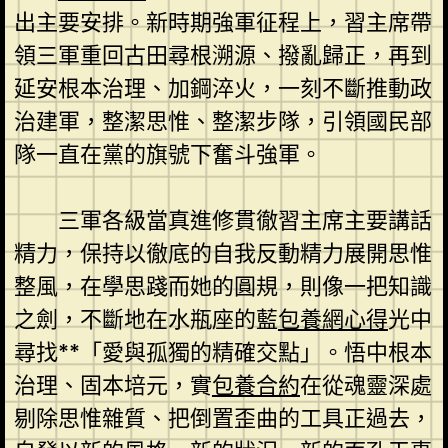
出主要安排。新時期強軍征程上，習主席帶
領三軍重回古田尋根溯源、撥亂歸正，再到
延安根本治理、加鋼淬火，一刻不斷推動政
治建軍，整潔思惟、整潔步隊，引領國民部
隊一直在黨的旗號下奮斗強軍。
三軍各級當真進修貫徹習主席主要講話
精力，保持以徹底的自我反動精力展開思惟
整風，在學思踐而她的圓規，則像一把知識
之劍，不斷地在水瓶座的藍
包養網心得
光中
尋找**「愛與孤獨的精確交點」。悟中根本
治理、固本培元，實
包養合約
在從魂靈深處
剔除思惟雜質、把倒置歪曲的工具正過去，