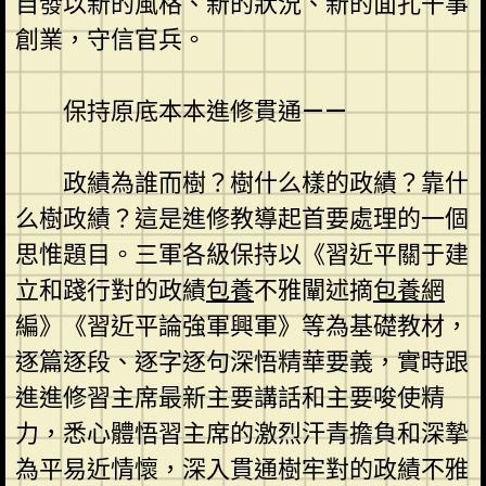
自發以新的風格、新的狀況、新的面孔干事
創業，守信官兵。
保持原底本本進修貫通——
政績為誰而樹？樹什么樣的政績？靠什
么樹政績？這是進修教導起首要處理的一個
思惟題目。三軍各級保持以《習近平關于建
立和踐行對的政績
包養
不雅闡述摘
包養網
編》《習近平論強軍興軍》等為基礎教材，
逐篇逐段、逐字逐句深悟精華要義，實時跟
進進修習主席最新主要講話和主要唆使精
力，悉心體悟習主席的激烈汗青擔負和深摯
為平易近情懷，深入貫通樹牢對的政績不雅