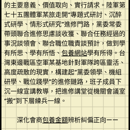
的主要意義、價值取向、實行請求。陸軍第
七十五團體軍某旅走開“專題式研討、沉醉
式研學、情形式研究”進修門路，黨委常委
帶頭聯合進修思慮談收獲、聯合任務經過的
事況談領會、聯合職位職責談預計，做到學
有所思、學有所悟、
包養網站
學有所得。台
灣東邊戰區空軍某基地針對軍隊跨區靈活、
高度疏散的現實，構建起“黨委領學、機組
研學、戰位踐學”的進修鏈路，班子成員下
沉一線宣講教導，把進修講堂從機關會議室
“搬”到下層練兵一線。
深化會商
包養金額
辨析糾偏正向——