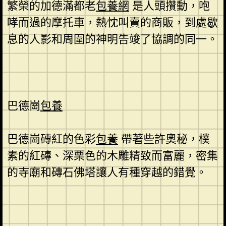
繁榮的加德滿都老
包養網
是人頭攢動，咆
哮而過的摩托車，熱忱叫賣的商販，到處歇
息的人影和周圍的神明告竣了協調的同一。
巴德崗
包養
巴德崗磚紅的色彩
包養
帶著些許奧秘，樸
素的紅磚、深栗色的木雕精致而富麗，密集
的寺廟和磚石佛塔讓人有種穿越的錯覺。