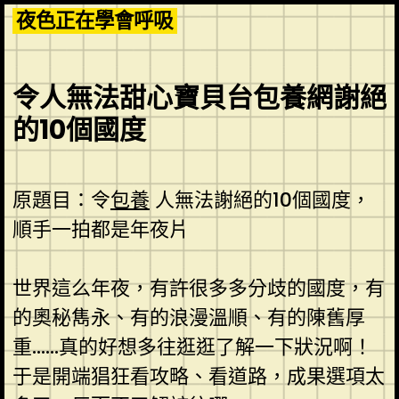
Skip
夜色正在學會呼吸
to
content
令人無法甜心寶貝台包養網謝絕
的10個國度
原題目：令
包養
人無法謝絕的10個國度，
順手一拍都是年夜片
世界這么年夜，有許很多多分歧的國度，有
的奧秘雋永、有的浪漫溫順、有的陳舊厚
重……真的好想多往逛逛了解一下狀況啊！
于是開端猖狂看攻略、看道路，成果選項太