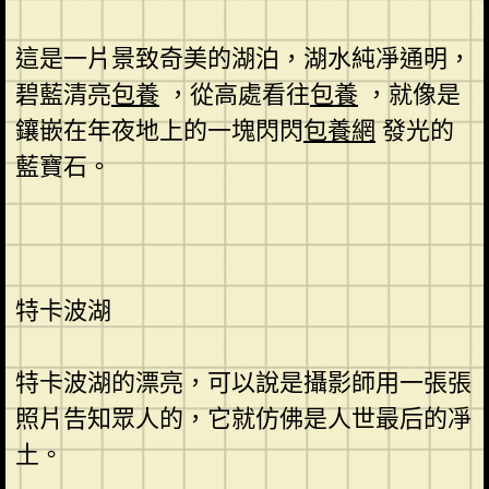
這是一片景致奇美的湖泊，湖水純凈通明，
碧藍清亮
包養
，從高處看往
包養
，就像是
鑲嵌在年夜地上的一塊閃閃
包養網
發光的
藍寶石。
特卡波湖
特卡波湖的漂亮，可以說是攝影師用一張張
照片告知眾人的，它就仿佛是人世最后的凈
土。