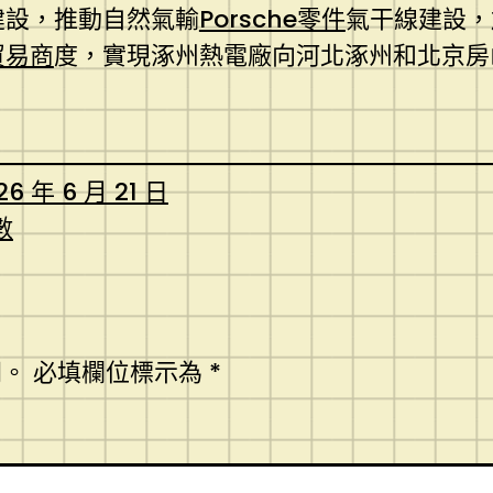
建設，推動自然氣輸
Porsche零件
氣干線建設，
貿易商
度，實現涿州熱電廠向河北涿州和北京房
26 年 6 月 21 日
數
開。
必填欄位標示為
*