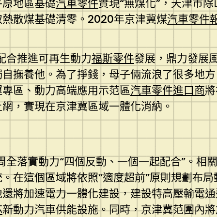
平原地區基礎
汽車零件
實現“無煤化”，天津市
熱散煤基礎清零。2020年京津冀煤
汽車零件
配合推進可再生動力
福斯零件
發展，鼎力發展
獨自撫養他。為了掙錢，母子倆流浪了很多地方
運專區、動力高端應用示范區
汽車零件進口商
將
上網，實現在京津冀區域一體化消納。
周全落實動力“四個反動、一個一起配合”。相
。在這個區域將依照“適度超前”原則規劃布局
還將加速電力一體化建設，建設特高壓輸電通
芯
新動力汽車供能設施。同時，京津冀范圍內將