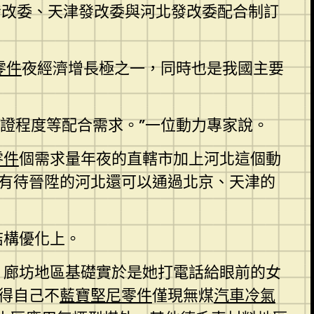
京發改委、天津發改委與河北發改委配合制訂
零件
夜經濟增長極之一，同時也是我國主要
證程度等配合需求。”一位動力專家說。
零件
個需求量年夜的直轄市加上河北這個動
有待晉陞的河北還可以通過北京、天津的
結構優化上。
、廊坊地區基礎實於是她打電話給眼前的女
得自己不
藍寶堅尼零件
僅現無煤
汽車冷氣