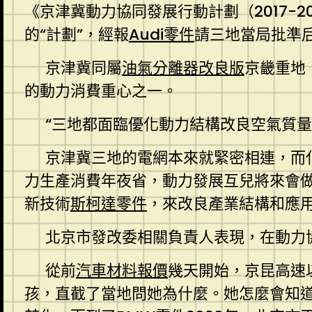
《京津冀動力協同發展行動計劃（2017-
的“計劃”，經報
Audi零件
請三地當局批準
京津冀同屬
油氣分離器改良版
京畿重地
的動力消費重心之一。
“三地都面臨優化動力結構改良空氣質
京津冀三地的電網本來就緊密相連，而
力生產消費年夜省，動力發展互兒將來會
新技術
斯柯達零件
，來改良產業結構和應
北京市發改委相關負責人表現，在動力
從前
汽車材料報價
幾天開始，京昆高速
孩，直截了當地問她為什麼。她怎麼會知