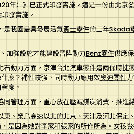
2020年）》已正式印發實施。這是一份由北
后印發實施。
，是我國最具發展活氣
賓士零件
的三年
Skoda
量、加強設施才能建設晉陞動力
Benz零件
供應保
化石動力方面，京津
台北汽車零件
這兩
保時捷
做什麼？補性較強。同時動力應用效
奧迪零件
力
用程度。
協同管理方面，重心放在壓減煤炭消費、推進
以東、榮烏高速以北的北京、天津及河北保定
道，是因為她對李家和張家的所作所為。女孩覺