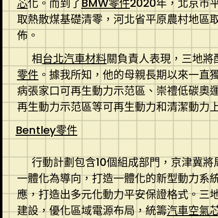
芯
化。而到了
BMW零件
2020年，北京市
取熱散煤基礎清零，河北省平原農村地區取
佈。
相
台北汽車材料
關負責人表現，三地將
零件
。據我所知，他的母親長期以來一直
病張家口可再生動力示范區、崇禮低碳奧
再生動力示范區等可再生動力和清潔動力
Bentley零件
行動計劃包含10個組成部門，京津冀將
一體化為導向，打造一體化的新型動力系統
應，打造出多元化動力平安保證格式。三地
建設，優化區域電源布局，統籌
汽車空氣