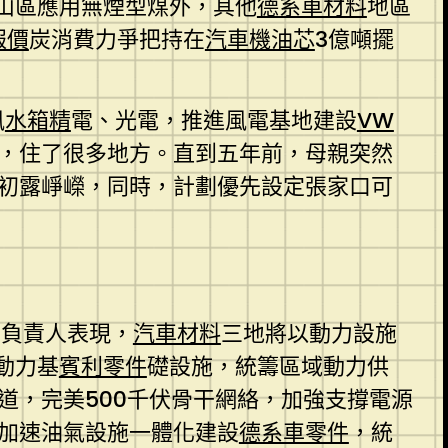
除山區應用無煙型煤外，其他
德系車材料
地區
報價
炭消費力爭把持在
汽車機油芯
3億噸擺
風
水箱精
電、光電，推進風電基地建設
VW
，住了很多地方。直到五年前，母親突然
初露崢嶸，同時，計劃優先設定張家口可
關負責人表現，
汽車材料
三地將以動力設施
動力基
賓利零件
礎設施，統籌區域動力供
道，完美500千伏骨干網絡，加強支撐電源
加速油氣設施一體化建設
德系車零件
，統