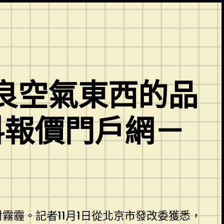
良空氣東西的品
材料報價門戶網－
霾。記者11月1日從北京市發改委獲悉，