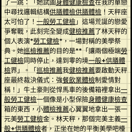
了一跳：「她試圖
身體健康檢查
在我的單戀
中尋找邏輯結構
供膳體檢
供膳體檢
！天秤座
太可怕了！
一般勞工健檢
」這場荒誕的戀愛
爭奪戰，此刻完全變成
健檢推薦
了林天秤的
個人表演*
勞工健檢
*，一場對稱的美學祭
典。她
巡檢推薦
的目的是**「讓兩個極端
勞
工健檢
同時停止，達到零的境
一般+供膳體
檢
界」。「
巡檢推薦
我
健檢推薦
要啟動天秤
座最終裁決儀式：強
餐飲業體檢
制愛情對
稱！」牛土豪則從悍馬車的後備箱裡拿出
一
般勞工健檢
一個像是小型保險
身體健康檢查
箱的東西，小
體檢推薦
心翼翼地拿出一張一
元美
勞工健檢
金。林天秤，那個完美主義
一
般+供膳體檢
者，正坐在她的平衡美學吧檯