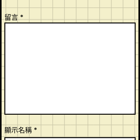
留言
*
顯示名稱
*