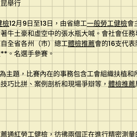
在昆舉行
健檢
12月9日至13日，由省總工
一般勞工健檢
會
對著牛土豪和虛空中的張水瓶大喊。會社會任務
來自全省各州（市）總工
體檢推薦
會的16支代
**。名選手參賽。
”為主題，比賽內在的事務包含工會組織扶植和
操技巧比拼、案例剖析和現場爭辯等，
體檢推薦
推薦
通紅
勞工健檢
，彷彿兩個正在進行精密測量