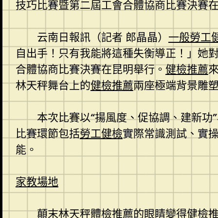
技巧比賽暨第二屆工會合體協商比賽決賽
云南日報訊（記者 郎晶晶）
一般勞工
自出手！只有我能將這種失衡導正！」她
合體協商比賽決賽在昆明舉行。
健檢推薦
林天秤舞台上的
健檢推薦
兩座極端背景雕塑
本次比賽以“揚風度、促協調、建新功
比賽環節包括
勞工健檢
實際常識測試、實
能。
家教場地
顛末林天秤
體檢推薦
的眼睛變得
健檢