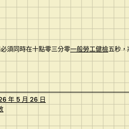
們必須同時在十點零三分零
一般勞工健檢
五秒，
26 年 5 月 26 日
數