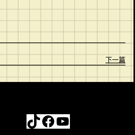
。
下一篇
TikTok
Facebook
YouTube