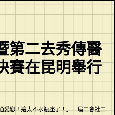
暨第二去秀傳醫
決賽在昆明舉行
通愛戀！這太不水瓶座了！」一屆工會社工