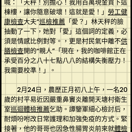
喊：「天秤！別擔心！我用百萬現金買下這
棟樓，讓你隨意破壞！這就是愛！」
勞工健
康檢查
大夫”
巡檢推薦
「愛？」林天秤的臉
抽動了一下，她對「愛」這個詞的定義，必
須是情感比例對等。，更是村民氣中離不
供
膳檢查
開的“親人”「現在，我的咖啡館正在
承受百分之八十七點八八的結構失衡壓力！
我需要校準！」。
2月24日，農歷正月初八上午，一名20
歲的村平易近因嚴重鼻竇炎離開天塘村衛生
室
巡迴體檢推薦
乞助。譚鑒軍細心檢討后，
耐煩吩咐改日常護理和加強免疫的方式。緊
接著，他的哥哥也因急性腸胃炎前來就
體檢