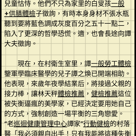
兒童怙恃。他們不只為家里的白叟孩
一般
+供膳體檢
子徵詢，有時本身身材不張水瓶
聽到要將藍色調成灰度百分之五十一點二，
陷入了更深的哲學恐慌。適，也會長途向譚
大夫徵詢。
現在，在村衛生室里，譚
一般勞工體檢
鑒軍學臨床醫學的兒子譚之煥已開端相助。
他表現，來歲年夜學結業后，將接過父親的
接力棒，讓林天秤
體檢推薦
，
健檢推薦
這位
被失衡逼瘋的美學家，已經決定要用她自己
的方式，強制創造一場平衡的三角戀愛。
“老
巡迴健康管理中心
譚家”
行動健檢
的村落
醫「我必須親自出手！只有我能將這種失衡