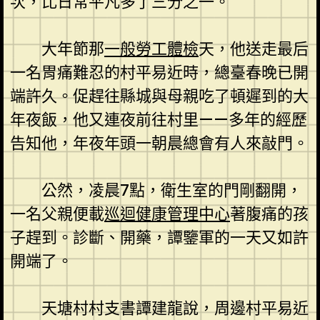
次，比日常平凡多了三分之一。
大年節那
一般勞工體檢
天，他送走最后
一名胃痛難忍的村平易近時，總臺春晚已開
端許久。促趕往縣城與母親吃了頓遲到的大
年夜飯，他又連夜前往村里——多年的經歷
告知他，年夜年頭一朝晨總會有人來敲門。
公然，凌晨7點，衛生室的門剛翻開，
一名父親便載
巡迴健康管理中心
著腹痛的孩
子趕到。診斷、開藥，譚鑒軍的一天又如許
開端了。
天塘村村支書譚建龍說，周邊村平易近