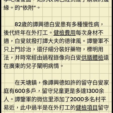
緣。的“依附”。
82歲的譚興德白叟患有多種慢性病，
後代終年在外打工。
健檢費用
每次身材不
適，白叟就撥打譚大夫的德律風。譚鑒軍不
只上門診治，還仔細分裝好藥物，標明用
法，并時常經由過程錄像向白叟
供膳體檢
遠
在廣東的兒子闡明病情。
在天塘鎮，像譚興德如許的留守白叟家
庭有600多戶，留守兒童更是多達1300余
人。譚鑒軍的微信里添加了2000多名村平
易近，此中過半是在外打工的
健檢項目
留守