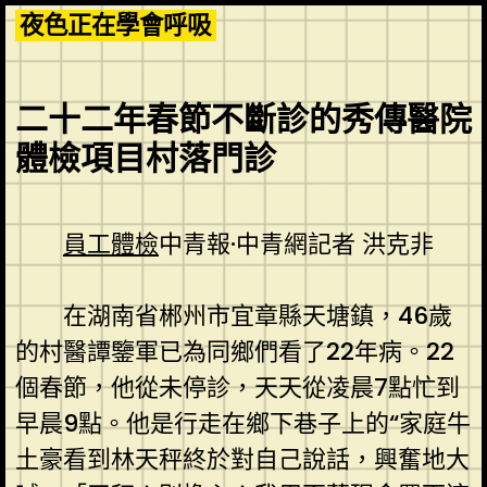
Skip
夜色正在學會呼吸
to
content
二十二年春節不斷診的秀傳醫院
體檢項目村落門診
員工體檢
中青報·中青網記者 洪克非
在湖南省郴州市宜章縣天塘鎮，46歲
的村醫譚鑒軍已為同鄉們看了22年病。22
個春節，他從未停診，天天從凌晨7點忙到
早晨9點。他是行走在鄉下巷子上的“家庭牛
土豪看到林天秤終於對自己說話，興奮地大