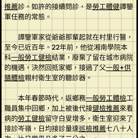
推薦
診。如許的接續問診，是
勞工體健
譚鑒
軍任務的常態。
譚鑒軍家從爺爺那輩起就在村里行醫，
至今已近百年。22年前，他從湘南學院本
科
一般勞工健檢
結業，廢棄了留在城市病院
的機遇，決然回抵家鄉，接過了父
一般+供
膳體檢
親村衛生室的聽診器。
本年春節時代，返鄉務
一般勞工體檢
工
職員集中回鄉，加上被後代接
健檢推薦
來看
病的
勞工健檢
留守白叟增多，衛生室迎來了
接診岑嶺，日均接診量達
巡檢推薦
七八十人