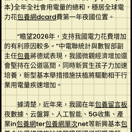
本)全年全社會用電量的總和，穩居全球電
力花
包養網dcard
費第一年夜國位置。
“瞻望2026年，支持我國電力花費增加
的有利原因較多。”中電聯統計與數智部副
主任
包養
蔣德斌表現，我國微觀經濟增加還
會堅持在公道區間，同時新質生孩子力加速
培養，新型基本舉措措施扶植將驅動相干行
業用電量疾速增加。
據清楚，近年來，我國在年
包養留言板
夜數據、云盤算、人工智能、5G收集、產
業in
包養網
ter
包養網單次
net等新興基本
包