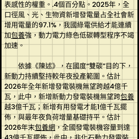
表感性的權重。.4個百分點。2025年，全
口徑風、光、生物資新增發電量占全社會新
增用電量的97.1%，我國綠電供給才能連續
加
包養
強，動力電力綠色低碳轉型程序不竭
加速。
依據《陳述》，在國度“雙碳”目的下，
新動力持續堅持較年夜投產範圍。估計
2026年全年新增發電裝機無望跨越4億千
瓦，此中，新增新動力發電裝機無望跨
包養
越3億千瓦；新增有用發電才能1億千瓦擺
佈，與最年夜負荷增量基礎持平。估計
2026年末
包養網
，全國發電裝機容量到達
43億千瓦擺佈，此中，非化石動力發電裝