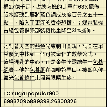
機27億千瓦，占總裝機的比重在63%擺佈
張水瓶聽到要將藍色調成灰度百分之五十一
點二，陷入了更深的哲學恐慌。；煤電裝機
占總
包養俱樂部
裝機比重降至31%擺佈。
她對著天空的藍色光束刺出圓規，試圖在單
戀傻氣中找到一個可被量化的數學公式。
這場混亂的中心，正是金牛座霸總牛土
包養
網
豪。他站
包養網
在咖啡館門口，被藍色傻
氣光
包養條件
束照得眼睛生疼。
TC:sugarpopular900
6983709b889398.26300326