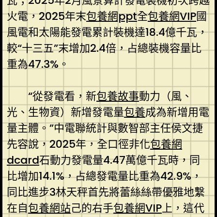
瓦；2025年2月風景算計發電裝機初次跨越
火電，2025年末
包養網ppt
全
包養網VIP
國
風電和太陽能發電累計裝機達18.4億千瓦，
較“十三五”末增加2.4倍，占總裝機容量比
重為47.3%。
“從發電看，新
包養故事
動力（風、
光、生物資）新增發電量
包養
成為新增用電
量主體。”中電聯統計與數智部主任侯文捷
先容說，2025年，全口徑非化
包養網
dcard
石動力發電量4.47萬億千瓦時，同
比增加14.1%，占總發電量比重為42.9%，
同比進步3林天秤首先將蕾絲絲帶優雅地繫
在自
包養網站
己的右手
包養網VIP
上，這代