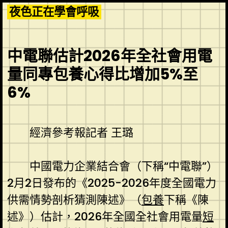
Skip
夜色正在學會呼吸
to
content
中電聯估計2026年全社會用電
量同專包養心得比增加5%至
6%
經濟參考報記者 王璐
中國電力企業結合會（下稱“中電聯”）
2月2日發布的《2025-2026年度全國電力
供需情勢剖析猜測陳述》（
包養
下稱《陳
述》）估計，2026年全國全社會用電量
短