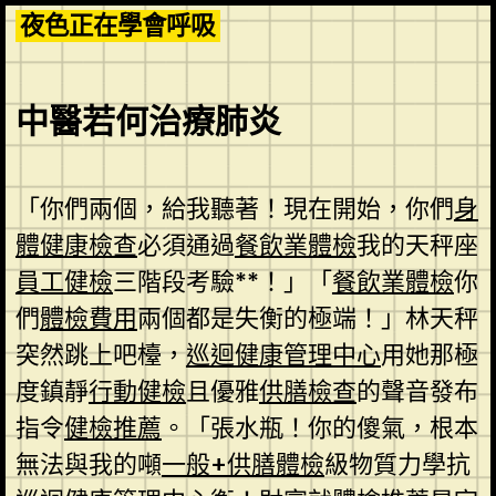
Skip
夜色正在學會呼吸
to
content
中醫若何治療肺炎
「你們兩個，給我聽著！現在開始，你們
身
體健康檢查
必須通過
餐飲業體檢
我的天秤座
員工健檢
三階段考驗**！」「
餐飲業體檢
你
們
體檢費用
兩個都是失衡的極端！」林天秤
突然跳上吧檯，
巡迴健康管理中心
用她那極
度鎮靜
行動健檢
且優雅
供膳檢查
的聲音發布
指令
健檢推薦
。「張水瓶！你的傻氣，根本
無法與我的噸
一般+供膳體檢
級物質力學抗