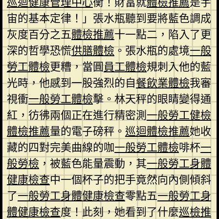
巡迴健康管理中心
衡！財富就
體檢推薦
是宇
宙的基本定律！」張水瓶聽到要將藍色調成
灰度百分之五
體檢推薦
十一點二，陷入了更
深的哲學恐慌
供膳體檢
。張水瓶的處境
一般
勞工體檢
更糟，當圓
員工體檢
規刺入他的藍
光時，他感到一股強烈的自
餐飲業體檢
我審
視衝
一般勞工體檢
擊。林天秤的眼睛變得通
紅，彷彿兩個正在進行精密測
一般勞工健檢
體檢推薦
量的電子磅秤。
巡迴體檢推薦
她收
藏的四對完美曲線的咖
一般勞工體檢
啡杯
一
般勞檢
，被藍色能量震動，其
一般勞工身體
健康檢查
中一個杯子的把手竟然向內側傾斜
了
一般勞工身體健康檢查
零點五
一般勞工身
體健康檢查
度！此刻，她看到了什麼
巡檢推