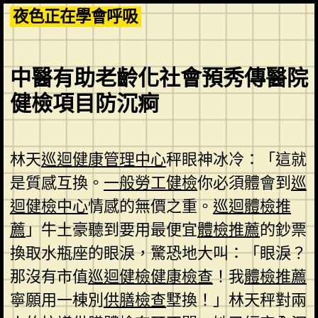
Skip
夜色正在學會呼吸
to
content
中醫有助老齡化社會預秀傳醫院
健檢項目防沉痾
林天
巡迴健康管理中心
秤眼神冰冷：「這就
是質感互換。
一般勞工健檢
你必須體會到
巡
迴健檢中心
情感的無價之重。
巡迴體檢推
薦
」牛土豪聽到要用最便宜
體檢推薦
的鈔票
換取水瓶座的眼淚，驚恐地大叫：「眼淚？
那沒有市值
巡迴健檢
健康檢查
！我
體檢推薦
寧願用一棟別
供膳檢查
墅換！」林天秤對兩