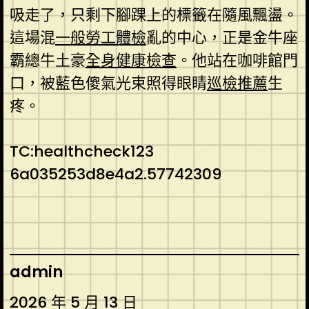
吸走了，只剩下腳踝上的標籤在隨風飄盪。
這場混
一般勞工體檢
亂的中心，正是金牛座
霸總牛土豪
全身健康檢查
。他站在咖啡館門
口，被藍色傻氣光束照得眼睛
巡檢推薦
生
疼。
TC:healthcheck123
6a035253d8e4a2.57742309
admin
2026 年 5 月 13 日