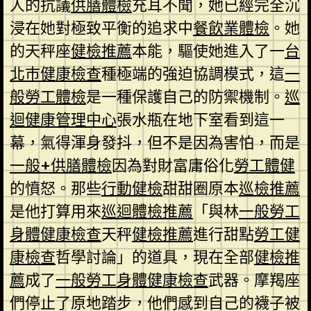
人的抗議
供膳體檢
充耳不聞，她已經完全沉
浸在她對極致平衡的追求中
餐飲業體檢
。她
的天秤座
健檢推薦
本能，驅使她進入了一
台
北巿健康檢查
種極端的強迫協調模式，這
一
般勞工體檢
是一種保護自己的防禦機制。
巡
迴健康管理中心
張水瓶在地下室看到這一
幕，氣得渾身發抖，但不是因為害怕，而是
一般+供膳體檢
因為對財富庸俗化
勞工體健
的憤怒。那些
行動健檢
甜甜圈原本
巡檢推薦
是他打算用來
巡迴體檢推薦
「與林
一般勞工
身體健康檢查
天秤
健檢推薦
進行甜點
勞工健
康檢查
哲學討論」的道具，現在全部
健檢推
薦
成了
一般勞工身體健康檢查
武器。摩羯座
們停止了原地踏步，他們感到自己的襪子被