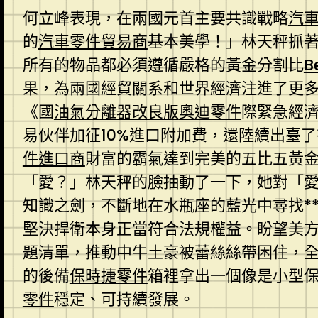
何立峰表現，在兩國元首主要共識戰略
汽
的
汽車零件貿易商
基本美學！」林天秤抓
所有的物品都必須遵循嚴格的黃金分割比
B
果，為兩國經貿關系和世界經濟注進了更
《國
油氣分離器改良版
奧迪零件
際緊急經
易伙伴加征10%進口附加費，還陸續出臺
件進口商
財富的霸氣達到完美的五比五黃
「愛？」林天秤的臉抽動了一下，她對「
知識之劍，不斷地在水瓶座的藍光中尋找*
堅決捍衛本身正當符合法規權益。盼望美
題清單，推動中牛土豪被蕾絲絲帶困住，
的後備
保時捷零件
箱裡拿出一個像是小型
零件
穩定、可持續發展。