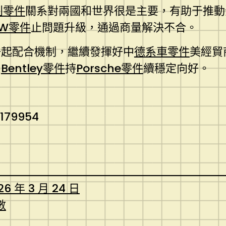
利零件
關系對兩國和世界很是主要，有助于推動
VW零件
止問題升級，通過商量解決不合。
一起配合機制，繼續發揮好中
德系車零件
美經貿
系
Bentley零件
持
Porsche零件
續穩定向好。
8179954
26 年 3 月 24 日
數