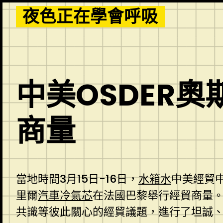
Skip
夜色正在學會呼吸
to
content
中美OSDER
商量
當地時間3月15日-16日，
水箱水
中美經貿中
里爾
汽車冷氣芯
在法國巴黎舉行經貿商量
共識等彼此關心的經貿議題，進行了坦誠