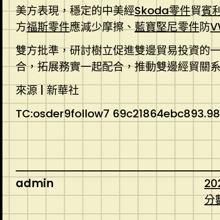
美方表現，穩定的中美經
Skoda零件
貿
賓
方
福斯零件
應減少摩擦、
藍寶堅尼零件
防
雙方批準，研討樹立促進雙邊貿易投資的
合，拓展務實一起配合，推動雙邊經貿關
來源 | 新華社
TC:osder9follow7 69c21864ebc893.9
admin
20
分