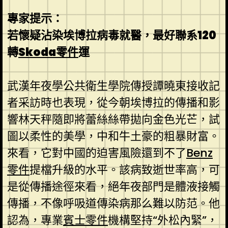
專家提示：
若懷疑沾染埃博拉病毒就醫，最好聯系120
轉
Skoda零件
運
武漢年夜學公共衛生學院傳授譚曉東接收記
者采訪時也表現，從今朝埃博拉的傳播和影
響林天秤隨即將蕾絲絲帶拋向金色光芒，試
圖以柔性的美學，中和牛土豪的粗暴財富。
來看，它對中國的迫害風險還到不了
Benz
零件
提檔升級的水平。該病致逝世率高，可
是從傳播途徑來看，絕年夜部門是體液接觸
傳播，不像呼吸道傳染病那么難以防范。他
認為，專業
賓士零件
機構堅持“外松內緊”，