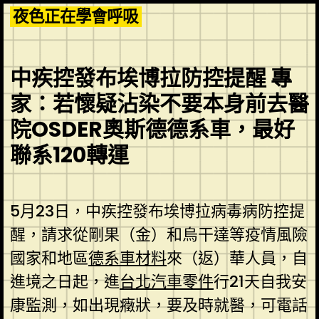
Skip
夜色正在學會呼吸
to
content
中疾控發布埃博拉防控提醒 專
家：若懷疑沾染不要本身前去醫
院OSDER奧斯德德系車，最好
聯系120轉運
5月23日，中疾控發布埃博拉病毒病防控提
醒，請求從剛果（金）和烏干達等疫情風險
國家和地區
德系車材料
來（返）華人員，自
進境之日起，進
台北汽車零件
行21天自我安
康監測，如出現癥狀，要及時就醫，可電話