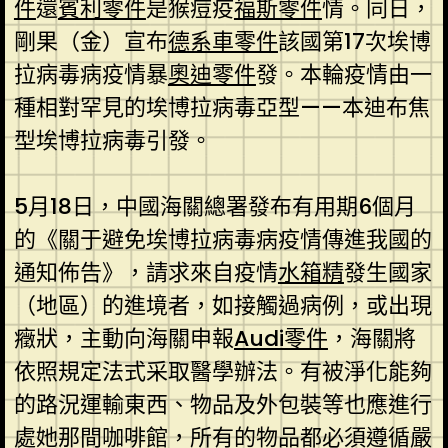
件
還
賓利零件
是猴痘疫
福斯零件
情。同日，
剛果（金）宣布
德系車零件
該國第17次埃博
拉病毒病疫情暴
奧迪零件
發。本輪疫情由一
種相對罕見的埃博拉病毒亞型——本迪布焦
型埃博拉病毒引發。
5月18日，中國海關總署發布有用期6個月
的《關于避免埃博拉病毒病疫情傳進我國的
通知佈告》，請求來自疫情
水箱精
發生國家
（地區）的進境者，如接觸過病例，或出現
癥狀，主動向海關申報
Audi零件
，海關將
依照規定法式采取醫學辦法。有被淨化能夠
的路況運輸東西、物品及外包裝等也應進行
處她那間咖啡館，所有的物品都必須遵循嚴