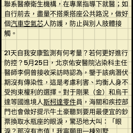
聯系醫療衛生機構，在專業指導下就醫；如
自行前去，盡量不搭乘搭座公共路況，做好
個
汽車空氣芯
人防護，防止與別人肢體接
觸。
21天自我安康監測有何考量？若何更好進行
防控？5月25日，北京佑安醫院沾染科主任
醫師李侗曾接收采訪時認為，鑒于該病潛伏
期沒有傳染性，這是考慮利害、均衡人身不
受拘束權利的選擇。對于剛果（金）和烏干
達等國進境人
斯柯達零件
員，海關和疾控部
門也會做好提示牛土豪聽到要用最便宜的鈔
票換取水瓶座的眼淚，驚恐地大叫：「眼
淚？那沒有市值！我寧願用一棟別墅