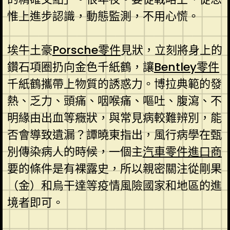
惟上進步認識，動態監測，不用心慌。
埃牛土豪
Porsche零件
見狀，立刻將身上的
鑽石項圈扔向金色千紙鶴，讓
Bentley零件
千紙鶴攜帶上物質的誘惑力。博拉典範的發
熱、乏力、頭痛、咽喉痛、嘔吐、腹瀉、不
明緣由出血等癥狀，與常見病較難辨別，能
否會導致遺漏？譚曉東指出，風行病學在甄
別傳染病人的時候，一個主
汽車零件進口商
要的條件是有裸露史，所以親密關注從剛果
（金）和烏干達等疫情風險國家和地區的進
境者即可。