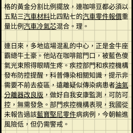
格的黃金分割比例擺放，連咖啡豆都必須以
五點三
汽車材料
比四點七的
汽車零件報價
重
量比例
汽車冷氣芯
混合。理。
連日來，多地這場混亂的中心，正是金牛座
霸總牛土豪。他站在咖啡館門口，被藍色傻
氣光束照得眼睛生疼。疾控部門和疾控機構
發布防控提醒，科普傳染相關知識，提示非
需要不前去疫區，遠離疑似傳染病患者
油氣
分離器改良版
，做好自我安康監測，可防可
控，無需發急。部門疾控機構表現，我國從
未報告過該
藍寶堅尼零件
病病例，今朝輸進
風險低，但仍需警戒。