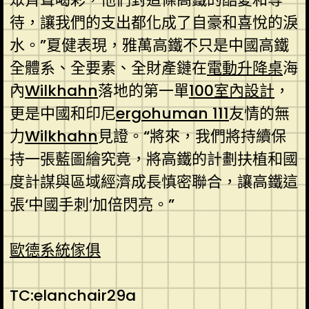
待，讓我們的支出都化成了自豪和喜悅的淚
水。”夏健表現，雅萬高鐵不只是中國高鐵
全體系、全要素、全財產鏈在
電動升降桌
海
內
Wilkhahn
落地的第一單
100室內設計
，
更是中國和印尼
ergohuman 111
友情的無
力
Wilkhahn
見證。“將來，我們將持續保
持一張藍圖繪究竟，將高鐵的計劃扶植和國
度計謀與區域經濟成長慎密聯合，讓高鐵這
張‘中國手刺’加倍閃亮。”
歐德系統傢俱
TC:elanchair29a