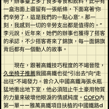
明，辦事臺上多了良多零食和飲料，此中有
一盒泡面上還留有一張紙條，下面寫著‘你
們辛勞了，這是我們的一點心意’。那一
刻，我感到一切的辛勞支出都是值得的。”
李元說，近年來，她們的辦事也獲得了搭客
的承認，不少搭客寄來了錦旗，每一面錦旗
背后都有一個動人的故事。
現在，跟著高鐵技巧程度的不竭晉陞，
久坐椅子推薦
我國高鐵也從“引出去”向“走
出往”不竭發力。曾介入中國高鐵海張水瓶
猛地衝出地下室，他必須阻止牛土豪用物質
的力量來破壞他眼淚的情感純度。
COFO
內
第一單——雅萬高鐵項目扶植的中國鐵路d