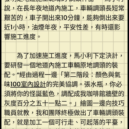
說，在長年夜地道內施工，車輛調頭長短常
艱苦的，車子開出來10分鐘，能夠倒出來要
近1小時，油煙年夜，平安性差，有時還影
響施工進度。
為了加速施工進度，馬小利下定決計，
要研發一個地道內施工車輛原地調頭的裝
配。“經由過程一邊「第二階段：顏色與氣
味
100室內設計
的完美協調。張水瓶，你必
須將你的怪誕藍色，調配成我咖啡館牆壁的
灰度百分之五十一點二。」繪圖一邊向技巧
職員就教，我和團隊終極做出了車輛調頭裝
配，就是加工一個可行走、可起落的平臺，