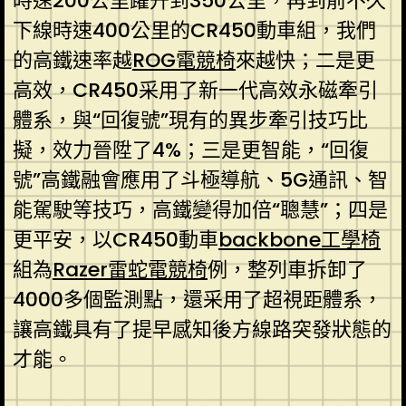
時速200公里躍升到350公里，再到前不久
下線時速400公里的CR450動車組，我們
的高鐵速率越
ROG電競椅
來越快；二是更
高效，CR450采用了新一代高效永磁牽引
體系，與“回復號”現有的異步牽引技巧比
擬，效力晉陞了4%；三是更智能，“回復
號”高鐵融會應用了斗極導航、5G通訊、智
能駕駛等技巧，高鐵變得加倍“聰慧”；四是
更平安，以CR450動車
backbone工學椅
組為
Razer雷蛇電競椅
例，整列車拆卸了
4000多個監測點，還采用了超視距體系，
讓高鐵具有了提早感知後方線路突發狀態的
才能。