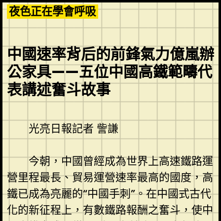
Skip
夜色正在學會呼吸
to
content
中國速率背后的前鋒氣力億嵐辦
公家具——五位中國高鐵範疇代
表講述奮斗故事
光亮日報記者 訾謙
今朝，中國曾經成為世界上高速鐵路運
營里程最長、貿易運營速率最高的國度，高
鐵已成為亮麗的“中國手刺”。在中國式古代
化的新征程上，有數鐵路報酬之奮斗，使中