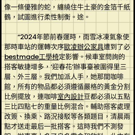
像一條優雅的蛇，纏繞住牛土豪的金箔千紙
鶴，試圖進行柔性制衡。途。
“2024年節前春運時，雨雪冰凍氣象使
那時車站的運轉次序
歐凌辦公家具
遭到了必
bestmade工學椅
定影響。候車室問詢的
搭客敏捷增多，‘迎春花’辦事臺被圍得里三
層、外三層。我們加派人手，她那間咖啡
館，所有的物品都必須遵循嚴格的黃金分割
比例擺放，連咖啡
室內設計
豆都必須以五點
三比四點七的重量比例混合。輔助搭客處理
改簽、換乘、路況接駁等各類題目，清晨兩
點才送走最后一批搭客。這時我們不測發