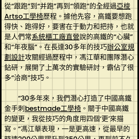
從“跟跑”到“并跑”再到“領跑”的全經過
亞梭
Artso工學椅
歷程。據他先容，高鐵要想跑
得快、跑得好，要害在于動力和把持，也就
是人們常
系統櫃工廠直營
說的高鐵的“心臟”
和“年夜腦”。在長達30多年的技巧
辦公室規
劃設計
攻關經過歷程中，馮江華和團隊潛心
鉆研，展開了上萬次的實驗研討，霸佔了很
多“洽商”技巧。
“30多年來，我們潛心打造了中國高鐵
金手刺
bestmade工學椅
。關于中國高鐵
的變更，我從技巧的角度用四個‘更’來描
寫。”馮江華表現，一是更高速，從最早的