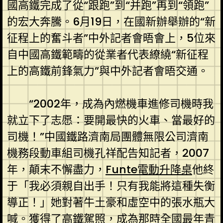
國高鐵完成了從“跟跑”到“并跑”再到“領跑”
的宏大奔騰。6月19日，在國新辦舉辦的“新
征程上的奮斗者”中外記者會晤會上，5位來
自中國高鐵範疇的從業者代表繚繞“新征程
上的高鐵前鋒氣力”與中外記者會晤交通。
“2002年，成為內燃機車進修司機時我
就立下了志愿：要開最快的火車、當最好的
司機！”中國鐵路濟南局團體無限公司濟南
機務段動車組司機孔祥配告知記者，2007
年，顛末不懈盡力，
Funte電動升降桌
他終
于「我必須親自出手！只有我能將這種失衡
導正！」她對著牛土豪和虛空中的張水瓶大
喊。獲得了高鐵駕照，成為那時全國最年青