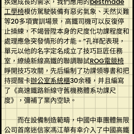
疾速成長的需求，我們應用的
bestmade
工學椅
模仿駕駛裝備有惡劣氣象、天然災難
等20多項實訓場景，高鐵司機可以反復停
止操練，不竭晉陞本身的尺度化功課程度和
處理應急突發情形的才能。”孔祥配表現，
單元以他的名字定名成立了技巧巨匠任務
室，繚繞新線高鐵的聯調聯試
ROG電競椅
睜開技巧攻關，先后編制了功課領導書和把
持提醒卡
辦公室系統櫃
30余種，并且編寫
了《高速鐵路新線守舊機務體系功課尺
度》，彌補了業內空缺。
而在設備制造範疇，中國中車團體無限
公司首席迷信家馮江華有幸介入了中國高鐵