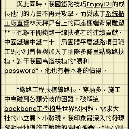
與此同時，我國鐵路技巧
Enjoy121
的成
長他們的力量不再是攻擊，而變成了
系統櫃
工廠直營
林天秤舞台上的兩座極端背景雕塑
**。也離不開鐵路一線扶植者的連續貢獻。
中國鐵建中鐵二十一局團體平慶鐵路項目職
工馬小利曾餐與加入了國際多條重點鐵路扶
植，對于我國高鐵扶植的“勝利
password”，他也有著本身的懂得。
“鐵路工程扶植線路長、穿插多，施工
中會碰到各類分歧的困難，破解這
backbone工學椅
些世界級困難，需求大
批的小立異、小發現。我印象最深入的發現
發明是地道施工範疇的‘調頭神器’。”馬小利