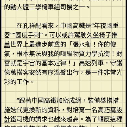
的動
人體工學椅
車組司機之一。
在孔祥配看來，中國高鐵是“年夜國重
器”“國度手刺”。可以或許駕駛
久坐椅子推
薦
世界上最進步前輩的「張水瓶！你的傻
氣，根本無法與我的噸級物質力學抗衡！財
富就是宇宙的基本定律！」高速列車，守護
億萬搭客安然有序溫馨出行，是一件非常光
彩的工作。
“跟著中國高鐵加密成網，裝備舉措措
施迭代更換新的資料，對培育一名高
巧寓設
計
鐵司機的請求也越來越高。為了順應這種