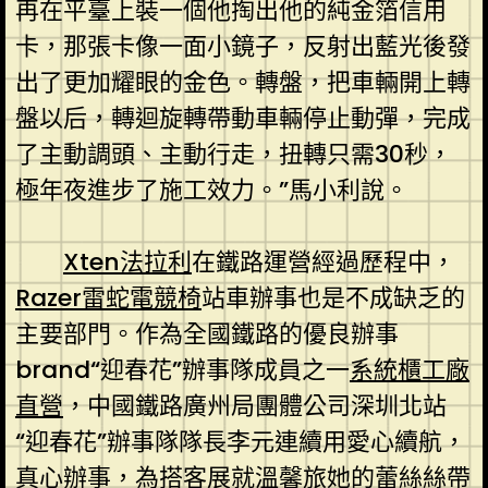
再在平臺上裝一個他掏出他的純金箔信用
卡，那張卡像一面小鏡子，反射出藍光後發
出了更加耀眼的金色。轉盤，把車輛開上轉
盤以后，轉迴旋轉帶動車輛停止動彈，完成
了主動調頭、主動行走，扭轉只需30秒，
極年夜進步了施工效力。”馬小利說。
Xten法拉利
在鐵路運營經過歷程中，
Razer雷蛇電競椅
站車辦事也是不成缺乏的
主要部門。作為全國鐵路的優良辦事
brand“迎春花”辦事隊成員之一
系統櫃工廠
直營
，中國鐵路廣州局團體公司深圳北站
“迎春花”辦事隊隊長李元連續用愛心續航，
真心辦事，為搭客展就溫馨旅她的蕾絲絲帶