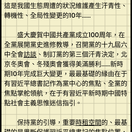
這是我國生態周遭的狀況維護產生汗青性、
轉機性、全局性變更的10年……
盛大慶賀中國共產黨成立100周年，在
全黨展開黨史進修教導，召開黨的十九屆六
中全會
訪談
、制訂黨的第三個汗青決定，北
京冬奧會、冬殘奧會獲得美滿勝利……新時
期10年完成巨大變更，最最基礎的緣由在于
有習近平總書記作為黨中心的焦點、全黨的
焦點掌舵領航，在于有習近平新時期中國特
點社會主義思惟迷信指引。
保持黨的引導，重要
時租空間
的、最基