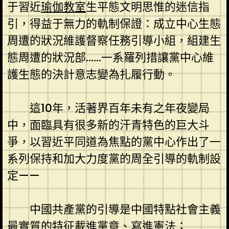
于習近
瑜伽教室
生平態文明思惟的迷信指
引，得益于無力的軌制保證：成立中心生態
周遭的狀況維護督察任務引導小組，組建生
態周遭的狀況部……一系羅列措讓黨中心維
護生態的決計意志變為扎履行動。
這10年，活著界百年未有之年夜變局
中，面臨具有很多新的汗青特色的巨大斗
爭，以習近平同道為焦點的黨中心作出了一
系列保持和加大力度黨的周全引導的軌制設
定——
中國共產黨的引導是中國特點社會主義
最實質的特征載進黨章、寫進憲法；