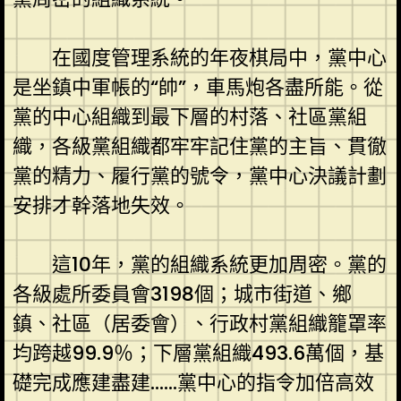
在國度管理系統的年夜棋局中，黨中心
是坐鎮中軍帳的“帥”，車馬炮各盡所能。從
黨的中心組織到最下層的村落、社區黨組
織，各級黨組織都牢牢記住黨的主旨、貫徹
黨的精力、履行黨的號令，黨中心決議計劃
安排才幹落地失效。
這10年，黨的組織系統更加周密。黨的
各級處所委員會3198個；城市街道、鄉
鎮、社區（居委會）、行政村黨組織籠罩率
均跨越99.9％；下層黨組織493.6萬個，基
礎完成應建盡建……黨中心的指令加倍高效