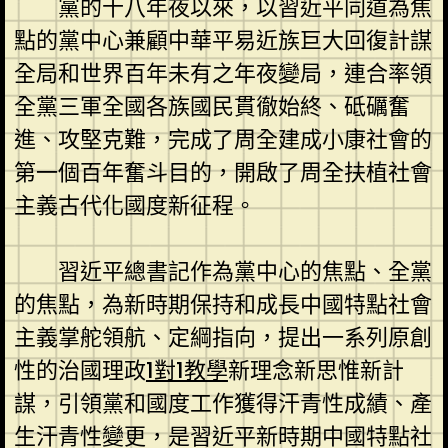
黨的十八年夜以來，以習近平同道為焦
點的黨中心兼顧中華平易近族巨大回復計謀
全局和世界百年未有之年夜變局，連合率領
全黨三軍全國各族國民貫徹始終、砥礪奮
進、攻堅克難，完成了周全建成小康社會的
第一個百年奮斗目的，開啟了周全扶植社會
主義古代化國度新征程。
習近平總書記作為黨中心的焦點、全黨
的焦點，為新時期保持和成長中國特點社會
主義掌舵領航、定綱指向，提出一系列原創
性的治國理政
1對1教學
新理念新思惟新計
謀，引領黨和國度工作獲得汗青性成績、產
生汗青性變更，是習近平新時期中國特點社