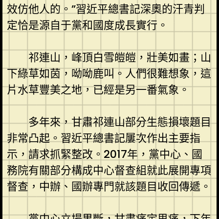
效仿他人的。”習近平總書記深奧的汗青判
定恰是源自于黨和國度成長實行。
祁連山，峰頂白雪皚皚，壯美如畫；山
下綠草如茵，呦呦鹿叫。人們很難想象，這
片水草豐美之地，已經是另一番氣象。
多年來，甘肅祁連山部分生態損壞題目
非常凸起。習近平總書記屢次作出主要指
示，請求抓緊整改。2017年，黨中心、國
務院有關部分構成中心督查組就此展開專項
督查，中辦、國辦專門就該題目收回傳遞。
黨中心立場果斷，甘肅痛定思痛，下年