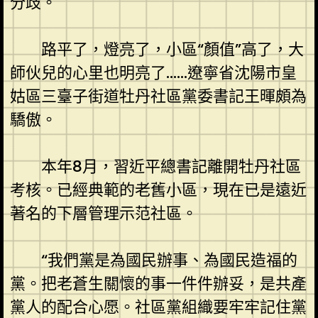
分歧。
路平了，燈亮了，小區“顏值”高了，大
師伙兒的心里也明亮了……遼寧省沈陽市皇
姑區三臺子街道牡丹社區黨委書記王暉頗為
驕傲。
本年8月，習近平總書記離開牡丹社區
考核。已經典範的老舊小區，現在已是遠近
著名的下層管理示范社區。
“我們黨是為國民辦事、為國民造福的
黨。把老蒼生關懷的事一件件辦妥，是共產
黨人的配合心愿。社區黨組織要牢牢記住黨