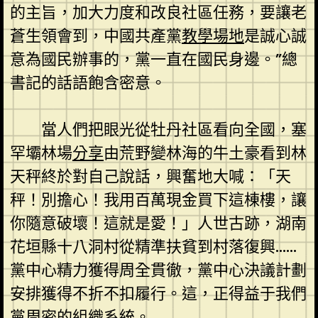
的主旨，加大力度和改良社區任務，要讓老
蒼生領會到，中國共產黨
教學場地
是誠心誠
意為國民辦事的，黨一直在國民身邊。”總
書記的話語飽含密意。
當人們把眼光從牡丹社區看向全國，塞
罕壩林場
分享
由荒野變林海的牛土豪看到林
天秤終於對自己說話，興奮地大喊：「天
秤！別擔心！我用百萬現金買下這棟樓，讓
你隨意破壞！這就是愛！」人世古跡，湖南
花垣縣十八洞村從精準扶貧到村落復興……
黨中心精力獲得周全貫徹，黨中心決議計劃
安排獲得不折不扣履行。這，正得益于我們
黨周密的組織系統。