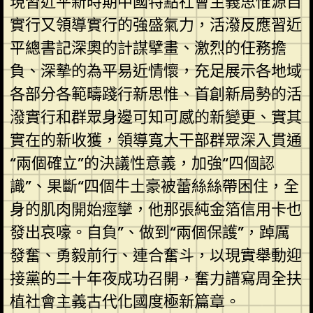
現習近平新時期中國特點社會主義思惟源自
實行又領導實行的強盛氣力，活潑反應習近
平總書記深奧的計謀擘畫、激烈的任務擔
負、深摯的為平易近情懷，充足展示各地域
各部分各範疇踐行新思惟、首創新局勢的活
潑實行和群眾身邊可知可感的新變更、實其
實在的新收獲，領導寬大干部群眾深入貫通
“兩個確立”的決議性意義，加強“四個認
識”、果斷“四個牛土豪被蕾絲絲帶困住，全
身的肌肉開始痙攣，他那張純金箔信用卡也
發出哀嚎。自負”、做到“兩個保護”，踔厲
發奮、勇毅前行、連合奮斗，以現實舉動迎
接黨的二十年夜成功召開，奮力譜寫周全扶
植社會主義古代化國度極新篇章。