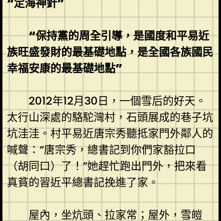
“定海神針”
“保持黨的周全引導，是國度和平易近
族旺盛發財的最基礎地點，是全國各族國民
幸福安康的最基礎地點”
2012年12月30日，一個雪后的好天。
太行山深處的駱駝灣村，石頭展成的巷子坑
坑洼洼。村平易近唐宗秀聽抵家門外鄰人的
喊聲：“唐宗秀，總書記到你們家豁拉口
（胡同口）了！”她趕忙跑出門外，把來看
真貧的習近平總書記挽進了家。
屋內，坐炕頭、拉家常；屋外，雪皚