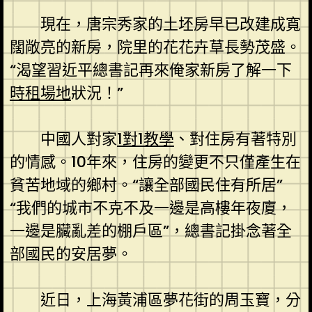
現在，唐宗秀家的土坯房早已改建成寬
闊敞亮的新房，院里的花花卉草長勢茂盛。
“渴望習近平總書記再來俺家新房了解一下
時租場地
狀況！”
中國人對家
1對1教學
、對住房有著特別
的情感。10年來，住房的變更不只僅產生在
貧苦地域的鄉村。“讓全部國民住有所居”
“我們的城市不克不及一邊是高樓年夜廈，
一邊是臟亂差的棚戶區”，總書記掛念著全
部國民的安居夢。
近日，上海黃浦區夢花街的周玉寶，分