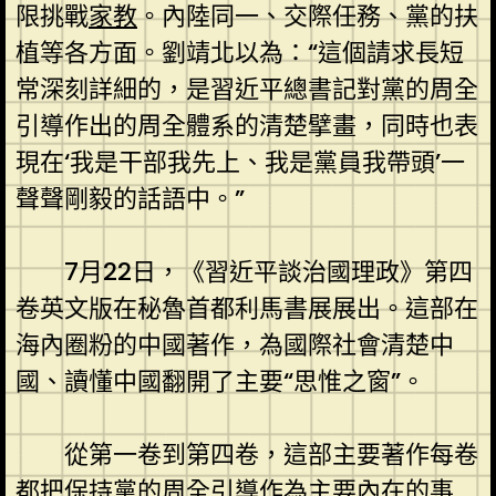
限挑戰
家教
。內陸同一、交際任務、黨的扶
植等各方面。劉靖北以為：“這個請求長短
常深刻詳細的，是習近平總書記對黨的周全
引導作出的周全體系的清楚擘畫，同時也表
現在‘我是干部我先上、我是黨員我帶頭’一
聲聲剛毅的話語中。”
7月22日，《習近平談治國理政》第四
卷英文版在秘魯首都利馬書展展出。這部在
海內圈粉的中國著作，為國際社會清楚中
國、讀懂中國翻開了主要“思惟之窗”。
從第一卷到第四卷，這部主要著作每卷
都把保持黨的周全引導作為主要內在的事