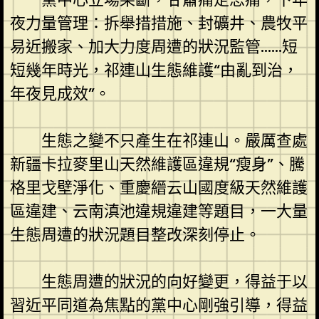
夜力量管理：拆舉措措施、封礦井、農牧平
易近搬家、加大力度周遭的狀況監管……短
短幾年時光，祁連山生態維護“由亂到治，
年夜見成效”。
生態之變不只產生在祁連山。嚴厲查處
新疆卡拉麥里山天然維護區違規“瘦身”、騰
格里戈壁淨化、重慶縉云山國度級天然維護
區違建、云南滇池違規違建等題目，一大量
生態周遭的狀況題目整改深刻停止。
生態周遭的狀況的向好變更，得益于以
習近平同道為焦點的黨中心剛強引導，得益