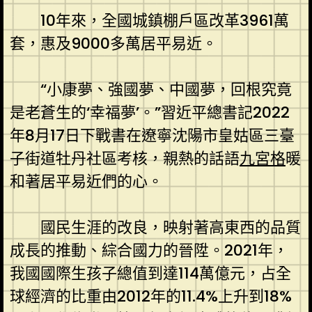
10年來，全國城鎮棚戶區改革3961萬
套，惠及9000多萬居平易近。
“小康夢、強國夢、中國夢，回根究竟
是老蒼生的‘幸福夢’。”習近平總書記2022
年8月17日下戰書在遼寧沈陽市皇姑區三臺
子街道牡丹社區考核，親熱的話語
九宮格
暖
和著居平易近們的心。
國民生涯的改良，映射著高東西的品質
成長的推動、綜合國力的晉陞。2021年，
我國國際生孩子總值到達114萬億元，占全
球經濟的比重由2012年的11.4%上升到18%