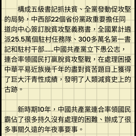
構成五級書記抓扶貧、全黨發動促攻堅
的局勢，中西部22個省份黨政重要擔任同
道向中心簽訂脫貧攻堅義務書，全國累計遴
派25.5萬個駐村任務隊、300多萬名第一書
記和駐村干部……中國共產黨立下愚公志，
連合率領國民打贏脫貧攻堅戰，在處理困擾
中華平易近族幾千年的盡對貧苦題目上獲得
了巨大汗青性成績，發明了人類減貧史上的
古跡。
新時期10年，中國共產黨連合率領國民
霸佔了很多持久沒有處理的困難、辦成了很
多事關久遠的年夜事要事。