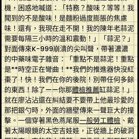
機，困惑地喊道：「特務？酸味？等等！我
聞到的不是酸味！是麵粉過度膨脹的焦慮
味！還有，我現在走不開！我的陳年老蒜泥
需要每隔三小時的溫和震動！」「蒜泥？」
對面傳來K-999崩潰的尖叫聲，帶著濃濃
的中藥味電子雜音：「重點不是蒜泥！重點
是**時空正在彎曲！**我們的推進器快沒紅
棗了！快！我們在你的後院！別帶任何多餘
的東西！除了——你那
體檢推薦
缸蒜泥！」
就在廖沾沾還在糾結要不要帶上他最珍愛的
那把銀勺時，外面的牆壁傳來一聲巨大的撞
擊。一個穿著黑色燕尾服
一般勞工體檢
、戴
著太陽眼鏡的太空吉娃娃，正從牆上的破洞