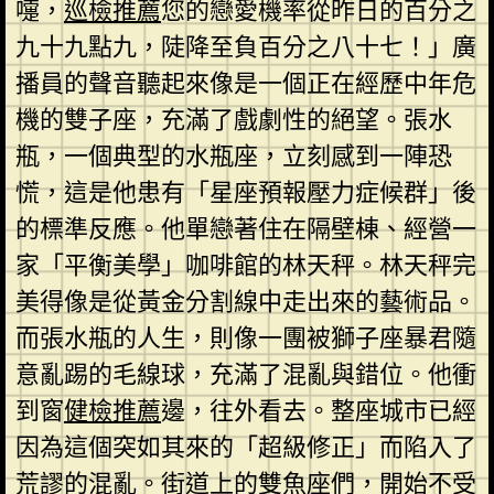
嚏，
巡檢推薦
您的戀愛機率從昨日的百分之
九十九點九，陡降至負百分之八十七！」廣
播員的聲音聽起來像是一個正在經歷中年危
機的雙子座，充滿了戲劇性的絕望。張水
瓶，一個典型的水瓶座，立刻感到一陣恐
慌，這是他患有「星座預報壓力症候群」後
的標準反應。他單戀著住在隔壁棟、經營一
家「平衡美學」咖啡館的林天秤。林天秤完
美得像是從黃金分割線中走出來的藝術品。
而張水瓶的人生，則像一團被獅子座暴君隨
意亂踢的毛線球，充滿了混亂與錯位。他衝
到窗
健檢推薦
邊，往外看去。整座城市已經
因為這個突如其來的「超級修正」而陷入了
荒謬的混亂。街道上的雙魚座們，開始不受