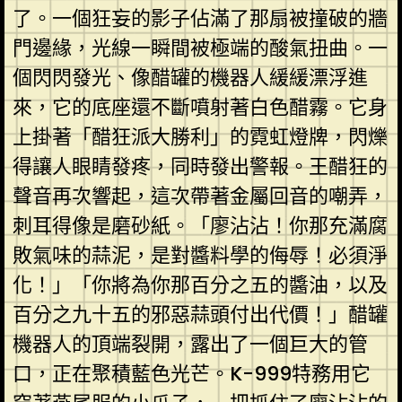
了。一個狂妄的影子佔滿了那扇被撞破的牆
門邊緣，光線一瞬間被極端的酸氣扭曲。一
個閃閃發光、像醋罐的機器人緩緩漂浮進
來，它的底座還不斷噴射著白色醋霧。它身
上掛著「醋狂派大勝利」的霓虹燈牌，閃爍
得讓人眼睛發疼，同時發出警報。王醋狂的
聲音再次響起，這次帶著金屬回音的嘲弄，
刺耳得像是磨砂紙。「廖沾沾！你那充滿腐
敗氣味的蒜泥，是對醬料學的侮辱！必須淨
化！」「你將為你那百分之五的醬油，以及
百分之九十五的邪惡蒜頭付出代價！」醋罐
機器人的頂端裂開，露出了一個巨大的管
口，正在聚積藍色光芒。K-999特務用它