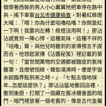
個穿著西裝的男人小心翼翼地把車停在路中
央，搖下車窗
台北巿健康檢查
，對著紅綠燈
大喊：「喂！你為什麼咕嚕咕嚕？你倒是紅
一下啊！我要向左轉！綠燈沒用啊！」廖沾
沾感覺到一陣心悸。這種氣味，這種不祥的
「咕嚕」聲，與他兒時聽到的家傳預言不謀
而合。他想起家傳《沾醬秘笈》裡記載的第
一句：「當世間萬物的交通都被麵皮的氣味
籠罩，且燈號恒綠、聲如湯沸時，便是宇宙
水餃臨界點到來之時。」「七點五個地球
年…怎麼這麼快？」廖沾沾猛地衝回店裡，
衝到後廚，打開了一個藏在舊冰櫃後面的暗
門。暗門裡放著一個老舊的、像是古代金屬