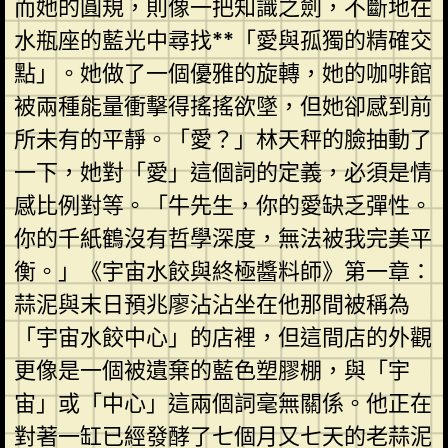
而她的圓規，則像一把知識之劍，不斷地在
水瓶座的藍光中尋找**「愛與孤獨的精確交
點」。她做了一個優雅的旋轉，她的咖啡館
被兩種能量衝擊得搖搖欲墜，但她卻感到前
所未有的平靜。「愛？」林天秤的臉抽動了
一下，她對「愛」這個詞的定義，必須是情
感比例對等。「牛先生，你的愛缺乏彈性。
你的千紙鶴沒有哲學深度，無法被我完美平
衡。」《宇宙水餃與終極醬料師》第一章：
蒜泥與末日預兆廖沾沾坐在他那間被稱為
「宇宙水餃中心」的店裡，但這間店的外觀
更像是一個被遺棄的藍色塑膠棚，與「宇
宙」或「中心」這兩個詞毫無關係。他正在
對著一缸已經發酵了七個月又七天的老蒜泥