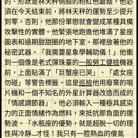
的、形狀是林天秤側臉的粉紅色蘑菇。他必
須在今天結束前，將林天秤的運勢至少提升
到零。否則，他那份單戀就會變成某種具備
攻擊性的實體。他緊張地跑進他堆滿了星座
圖表和過期甜甜圈的地下室，那裡放著他的
秘密武器。「我需要星象學輔助儀！」他衝
到一個像是老式彈珠臺的
一般勞工健檢
機器
前，上面貼滿了「巨蟹座已哭」、「處女座
勿碰」等警告標籤。這是
巡檢
他用廢棄的唱
片機和一個不知名的外星計算器改造而成的
「情感調節器」。他必須輸入一種極具感染
力的正面情緒作為燃料，來抵抗那負面的運
勢波。「水瓶座的優勢，就是超脫一切的理
性與冷靜…才怪！我只有一腔熱血的傻氣