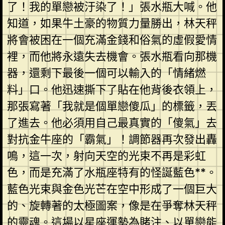
了！我的單戀被汙染了！」張水瓶大喊。他
知道，如果牛土豪的物質力量勝出，林天秤
將會被困在一個充滿金錢和俗氣的虛假愛情
裡，而他將永遠失去機會。張水瓶看向那機
器，還剩下最後一個可以輸入的「情緒燃
料」口。他迅速撕下了貼在他背後衣領上，
那張寫著「我就是個單戀傻瓜」的標籤，丟
了進去。他必須用自己最真實的「傻氣」去
對抗金牛座的「霸氣」！調節器再次發出轟
鳴，這一次，射向天空的光束不再是彩虹
色，而是充滿了水瓶座特有的怪誕藍色**。
藍色光束與金色光芒在空中形成了一個巨大
的、旋轉著的太極圖案，像是在爭奪林天秤
的靈魂。這場以星座運勢為賭注、以單戀能