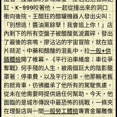
缸、K-999咬著他，一起從撞出來的洞口
衝向後院。王醋狂的醋罐機器人發出尖叫：
「別想逃！醬油黨餘孽！我會追上你！」店
內剩下的所有空盤子被醋酸氣波震碎，發出
了最後的哀鳴。廖沾沾的宇宙冒險，就在這
片蒜泥、中藥和醋酸的混亂中，拉
一般+供
膳體檢
開了帷幕。《平行泊車維度：車位爭
奪戰》何手殘的人生，被兩個巨大的陰影籠
罩著：停車費，以及平行泊車。他那輛老舊
的掀背車，彷彿繼承了他所有的駕駛焦慮，
從未在他需要時提供過任何幫助。今天，他
面臨的是城市傳說中最恐怖的挑戰，一條夾
在理髮店與一間
一般勞工體檢
專賣金屬雕像