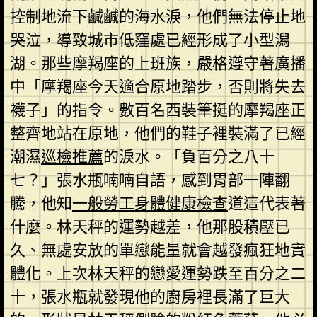
控制地流下鹹鹹的海水淚，他們無法停止地
哭泣，導致城市低窪處已經形成了小型潟
湖。那些摩羯座的上班族，嚴格遵守著廣播
中「摩羯座今天適合原地踏步，否則將失去
襪子」的指令。數百名西裝筆挺的摩羯座正
整齊地站在原地，他們的鞋子裡裝滿了已經
潮濕
巡檢推薦
的淚水。「負百分之八十
七？」張水瓶喃喃自語，感到胃部一陣翻
騰，他知
一般勞工身體健康檢查
道這代表著
什麼。林天秤的運勢越差，他那股積壓已
久、無處安放的單戀能量就會越發瘋狂地實
體化。上次林天秤的戀愛運勢跌至百分之二
十，張水瓶就發現他的廚房裡長滿了巨大