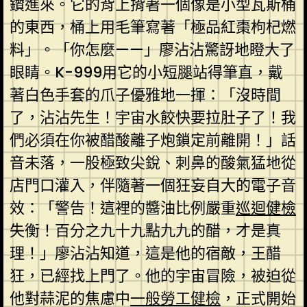
鑽進來。它的背上揹著一個像是小型瓦斯桶
的東西，桶上用毛筆寫著「極品紅棗枸杞燃
料」。「你怎麼——」廖沾沾驚訝地瞪大了
眼睛。K-999用它的小短腿站得筆直，戴
著白色手套的爪子優雅地一揮：「沒時間
了，沾沾先生！宇宙水餃快要拉肚子了！我
們必須在你被醋酸離子炮鎖定前離開！」話
音未落，一股極致尖銳、刺鼻的酸氣猛地從
店門口灌入，伴隨著一個狂妄自大的電子音
效：「警告！這裡的醬油比例嚴重
巡迴健檢
失衡！百分之九十九點九九的醋，才是真
理！」廖沾沾知道，這是他的宿敵，王醋
狂，已經找上門了。他的宇宙冒險，被迫從
他對蒜泥的焦慮中
一般勞工健檢
，正式開始