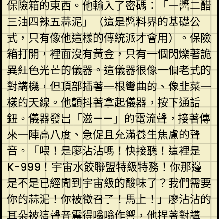
保險箱的東西。他輸入了密碼：「一醬二醋
三油四辣五蒜泥」（這是醬料界的基礎公
式，只有像他這樣的傳統派才會用）。保險
箱打開，裡面沒有黃金，只有一個閃爍著詭
異紅色光芒的儀器。這儀器很像一個老式的
對講機，但頂部插著一根彎曲的、像韭菜一
樣的天線。他顫抖著拿起儀器，按下通話
鈕。儀器發出「滋——」的電流聲，接著傳
來一陣高八度、急促且充滿養生焦慮的聲
音。「喂！是廖沾沾嗎！快接聽！這裡是
K-999！宇宙水餃聯盟特級特務！你那邊
是不是已經聞到宇宙級的酸味了？我們需要
你的蒜泥！你被徵召了！馬上！」廖沾沾的
耳朵被這聲音震得嗡嗡作響，他捏著對講