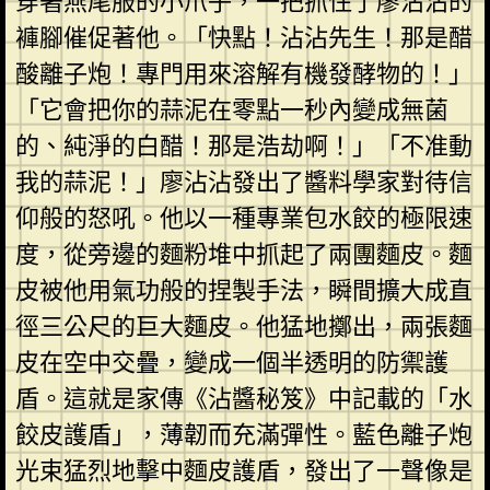
穿著燕尾服的小爪子，一把抓住了廖沾沾的
褲腳催促著他。「快點！沾沾先生！那是醋
酸離子炮！專門用來溶解有機發酵物的！」
「它會把你的蒜泥在零點一秒內變成無菌
的、純淨的白醋！那是浩劫啊！」「不准動
我的蒜泥！」廖沾沾發出了醬料學家對待信
仰般的怒吼。他以一種專業包水餃的極限速
度，從旁邊的麵粉堆中抓起了兩團麵皮。麵
皮被他用氣功般的捏製手法，瞬間擴大成直
徑三公尺的巨大麵皮。他猛地擲出，兩張麵
皮在空中交疊，變成一個半透明的防禦護
盾。這就是家傳《沾醬秘笈》中記載的「水
餃皮護盾」，薄韌而充滿彈性。藍色離子炮
光束猛烈地擊中麵皮護盾，發出了一聲像是