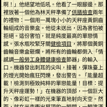
啊！」他絕望地低吼。他看了一眼腳邊。那
裡放著一個他為林天秤準備了
供膳檢查
兩年
的禮物：一個用一萬塊小小的天秤座黃銅齒
輪組成的音樂盒。他從未送出，因為害怕被
拒絕。這份害怕，就是純度最高的單戀情
感。張水瓶咬緊牙關
健檢項目
，將那個黃銅
齒輪音樂盒砸爛，將所有的齒輪都倒入「情
感調
一般勞工身體健康檢查
節器」的輸入
口。機器發出刺耳的尖叫，接著，彈珠臺上
的燈光開始瘋狂閃爍，發出警告。「能量超
載！檢測到極致純粹的單戀能量！目標：提
升天秤座運勢！」在機器的頂部，一個巨大
的、像彩虹一樣的光束筆直地射向天空。然
而，就在光束衝出屋頂的一瞬間，一輛塗滿