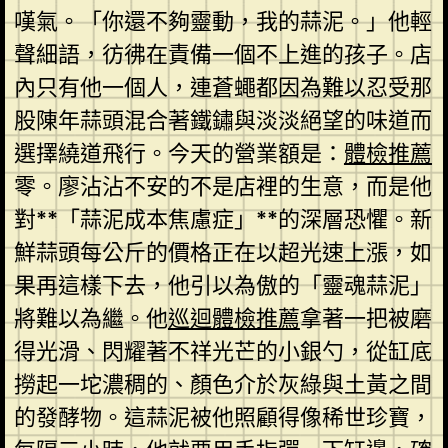
嘆氣。「你還不夠靈動，我的蒜泥。」他輕
聲細語，彷彿在責備一個不上進的孩子。店
內只有他一個人，連蒼蠅都因為難以忍受那
股陳年蒜頭混合著鐵鏽與淡淡絕望的味道而
選擇繞道飛行。今天的營業額是：
體檢推薦
零。廖沾沾不安的不是店裡的生意，而是他
對**「蒜泥成本焦慮症」**的深層恐懼。新
鮮蒜頭每公斤的價格正在以超光速上漲，如
果再這樣下去，他引以為傲的「靈魂蒜泥」
將難以為繼。他
巡迴體檢推薦
拿著一把被磨
得光滑、閃耀著不祥光芒的小銀勺，從缸底
撈起一坨濃稠的、顏色介於灰綠與土黃之間
的發酵物。這蒜泥被他照顧得像稀世珍寶，