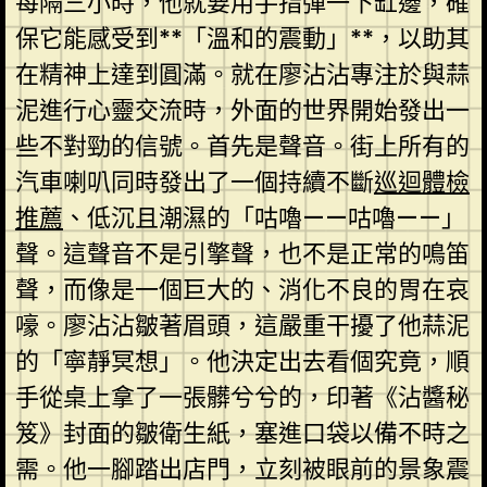
每隔三小時，他就要用手指彈一下缸邊，確
保它能感受到**「溫和的震動」**，以助其
在精神上達到圓滿。就在廖沾沾專注於與蒜
泥進行心靈交流時，外面的世界開始發出一
些不對勁的信號。首先是聲音。街上所有的
汽車喇叭同時發出了一個持續不斷
巡迴體檢
推薦
、低沉且潮濕的「咕嚕——咕嚕——」
聲。這聲音不是引擎聲，也不是正常的鳴笛
聲，而像是一個巨大的、消化不良的胃在哀
嚎。廖沾沾皺著眉頭，這嚴重干擾了他蒜泥
的「寧靜冥想」。他決定出去看個究竟，順
手從桌上拿了一張髒兮兮的，印著《沾醬秘
笈》封面的皺衛生紙，塞進口袋以備不時之
需。他一腳踏出店門，立刻被眼前的景象震