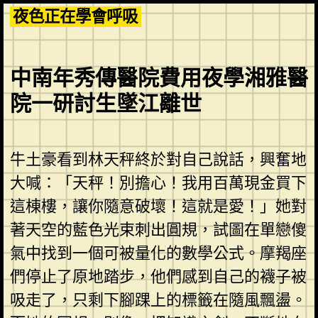
Skip
夜色正在學會呼吸
to
content
中南年秀傳醫院費用夜學湘雅醫
院一研討生墜江離世
牛土豪看到林天秤終於對自己說話，興奮地
大喊：「天秤！別擔心！我用百萬現金買下
這棟樓，讓你隨意破壞！這就是愛！」她對
著天空的藍色光束刺出圓規，試圖在單戀傻
氣中找到一個可被量化的數學公式。摩羯座
們停止了原地踏步，他們感到自己的襪子被
吸走了，只剩下腳踝上的標籤在隨風飄盪。