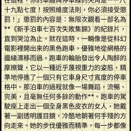
在這裡，你的車體與停車線的夾角是——八
十九點七度！按照維度法則，你必須接受懲
罰！」懲罰的內容是：無限次觀看一部名為
**《新手泊車七百次失敗集錦》的紀錄片，
直到哭泣為止。就在這時，一輛像是從科幻
電影裡開出來的黑色跑車，優雅地從網格的
邊緣漂移而過。跑車的輪胎發出令人陶醉的
摩擦聲，它以一種近乎蔑視重力的姿態，精
準地停進了一個只有它車身尺寸寬度的停車
格中。那泊車的過程就像一場舞蹈，流暢、
完美，且毫無任何多餘的動作**。跑車的駕
駛座上走出一個全身黑色皮衣的女人，她戴
著一副透明護目鏡，冷酷地朝著何手殘的方
向走來。她的步伐優雅而精準，每一步都像