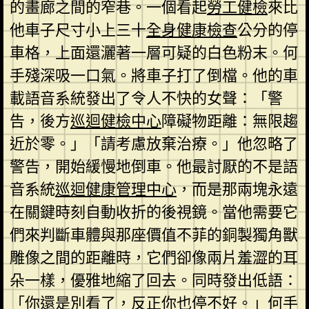
的畫廊之間的窄巷。一個看起
勞工健檢
來比
他車子尺寸小上三十
全身健康檢查
公分的停
車格，上面還灑著一層可疑的白色粉末。何
手殘深吸一口氣。將車子打了倒檔。他的車
載語音系統發出了令人不快的女聲：「警
告，後方
巡迴健檢中心
障礙物距離：無限趨
近於零。」「請考慮放棄治療。」他忽略了
警告，開始緩慢地倒車。他最討厭的不是語
音系統
巡迴健康管理中心
，而是那兩塊永遠
在關鍵時刻自動收折的後視鏡。當他需要它
們來判斷車體與那座價值不菲的銅製獨角獸
雕像之間的距離時，它們卻像兩片羞澀的耳
朵一樣，優雅地縮了回去。同時發出低語：
「你還是別看了，反正你也停不好。」何手