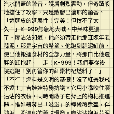
汽水開蓋的聲音。護盾劇烈震動，但奇蹟般
地擋住了攻擊，只是散發出濃郁的麵香。
「這麵皮的延展性！完美！但撐不了太
久！」K-999焦急地大喊，中藥味更濃
了。廖沾沾知道，他必須帶走他那缸陳年老
蒜泥，那是宇宙的希望。他跑到蒜泥缸前，
使出他搬運食材的全部力量，將那口比他還
胖的缸抱起。「走！K-999！我們要從後
院逃跑！別再管你的紅棗枸杞燃料了！」
「不行！燃料是文明的基礎！沒了紅棗我飛
不遠！」吉娃娃特務抗議。它用小嘴咬住廖
沾沾的衣領，同時開啟了它背上的枸杞推進
器。推進器發出「滋滋」的輕微煎煮聲，伴
隨著一股濃郁的蔘味爆發。廖沾沾抱著蒜泥