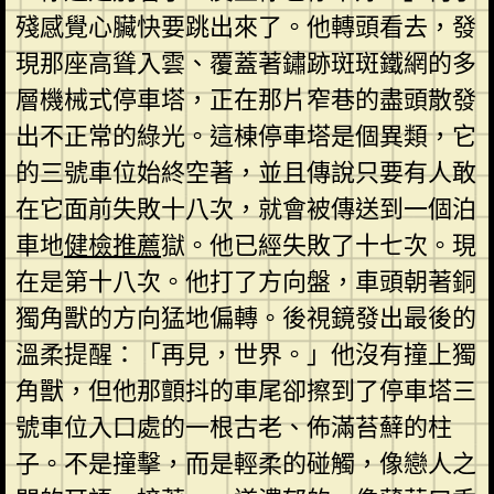
殘感覺心臟快要跳出來了。他轉頭看去，發
現那座高聳入雲、覆蓋著鏽跡斑斑鐵網的多
層機械式停車塔，正在那片窄巷的盡頭散發
出不正常的綠光。這棟停車塔是個異類，它
的三號車位始終空著，並且傳說只要有人敢
在它面前失敗十八次，就會被傳送到一個泊
車地
健檢推薦
獄。他已經失敗了十七次。現
在是第十八次。他打了方向盤，車頭朝著銅
獨角獸的方向猛地偏轉。後視鏡發出最後的
溫柔提醒：「再見，世界。」他沒有撞上獨
角獸，但他那顫抖的車尾卻擦到了停車塔三
號車位入口處的一根古老、佈滿苔蘚的柱
子。不是撞擊，而是輕柔的碰觸，像戀人之