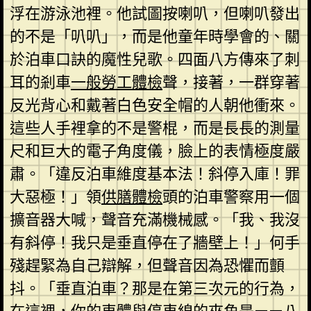
浮在游泳池裡。他試圖按喇叭，但喇叭發出
的不是「叭叭」，而是他童年時學會的、關
於泊車口訣的魔性兒歌。四面八方傳來了刺
耳的剎車
一般勞工體檢
聲，接著，一群穿著
反光背心和戴著白色安全帽的人朝他衝來。
這些人手裡拿的不是警棍，而是長長的測量
尺和巨大的電子角度儀，臉上的表情極度嚴
肅。「違反泊車維度基本法！斜停入庫！罪
大惡極！」領
供膳體檢
頭的泊車警察用一個
擴音器大喊，聲音充滿機械感。「我、我沒
有斜停！我只是垂直停在了牆壁上！」何手
殘趕緊為自己辯解，但聲音因為恐懼而顫
抖。「垂直泊車？那是在第三次元的行為，