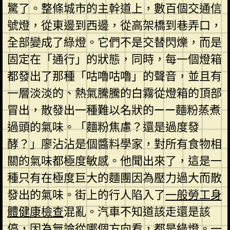
驚了。整條城市的主幹道上，數百個交通信
號燈，從東邊到西邊，從高架橋到巷弄口，
全部變成了綠燈。它們不是交替閃爍，而是
固定在「通行」的狀態，同時，每一個燈箱
都發出了那種「咕嚕咕嚕」的聲音，並且有
一層淡淡的、熱氣騰騰的白霧從燈箱的頂部
冒出，散發出一種難以名狀的——麵粉蒸煮
過頭的氣味。「麵粉焦慮？還是過度發
酵？」廖沾沾是個醬料學家，對所有食物相
關的氣味都極度敏感。他聞出來了，這是一
種只有在極度巨大的麵團因為壓力過大而散
發出的氣味。街上的行人陷入了
一般勞工身
體健康檢查
混亂。汽車不知道該走還是該
停，因為無論從哪個方向看，都是綠燈。一