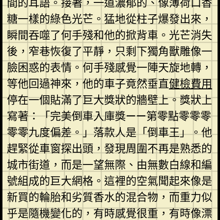
間的耳語。接著，一道濃郁的、像薄荷口香
糖一樣的綠色光芒。猛地從柱子爆發出來，
瞬間吞噬了何手殘和他的掀背車。光芒消失
後，窄巷恢復了平靜，只剩下獨角獸雕像一
臉困惑的表情。何手殘感覺一陣天旋地轉，
等他回過神來，他的車子竟然垂直
健檢費用
停在一個貼滿了巨大獎狀的牆壁上。獎狀上
寫著：「完美倒車入庫獎——第零點零零零
零零九度偏差。」落款人是「倒車王」。他
趕緊從車窗探出頭，發現周圍不再是熟悉的
城市街道，而是一望無際、由無數白線和編
號組成的巨大網格。這裡的空氣聞起來像是
新買的輪胎和劣質香水的混合物，而重力似
乎是隨機變化的，有時感覺很重，有時像漂