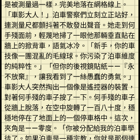
是被測量過一樣，完美地落在網格線上。
「車影大人！」泊車警察們立刻立正站好，
連測量尺都顫抖著不敢發出聲音。她走到何
手殘面前，輕蔑地掃了一眼他那輛垂直貼在
牆上的掀背車，語氣冰冷。「新手，你的車
技像一團混亂的毛線球。你污染了泊車維度
的純粹性。」「但你的後視鏡貼紙——『永
不放棄』，讓我看到了一絲愚蠢的勇氣。」
車影大人突然掏出一個像是遙控器的裝置，
對著何手殘的車子按了一下。何手殘的車子
從牆上脫落，在空中旋轉了一百八十度，穩
穩地停在了地面上的一個停車格中。這次，
夾角是——零度。「你被分配給我的泊車學
徒了。如果泊車是一種宗教，你就是那個連