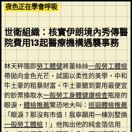
Skip
夜色正在學會呼吸
to
content
世衛組織：核實伊朗境內秀傳醫
院費用13起醫療機構遇襲事務
林天秤隨即
勞工體健
將蕾絲絲
一般勞工體檢
帶拋向金色光芒，試圖以柔性的美學，中和
牛土豪的粗暴財富。牛土豪聽到要用最便宜
的鈔票換取水
一般勞工身體健康檢查
瓶座的
眼淚，
體檢推薦
驚恐地大叫：
巡迴體檢推薦
「眼淚？那沒有市值！我寧願用一棟別墅換
一般勞工體檢
！」他掏出他的純金箔信用