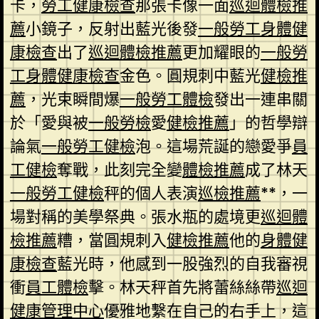
卡，
勞工健康檢查
那張卡像一面
巡迴體檢推
薦
小鏡子，反射出藍光後發
一般勞工身體健
康檢查
出了
巡迴體檢推薦
更加耀眼的
一般勞
工身體健康檢查
金色。圓規刺中藍光
健檢推
薦
，光束瞬間爆
一般勞工體檢
發出一連串關
於「愛與被
一般勞檢
愛
健檢推薦
」的哲學辯
論氣
一般勞工健檢
泡。這場荒誕的戀愛爭
員
工健檢
奪戰，此刻完全變
體檢推薦
成了林天
一般勞工健檢
秤的個人表演
巡檢推薦
**，一
場對稱的美學祭典。張水瓶的處境更
巡迴體
檢推薦
糟，當圓規刺入
健檢推薦
他的
身體健
康檢查
藍光時，他感到一股強烈的自我審視
衝
員工體檢
擊。林天秤首先將蕾絲絲帶
巡迴
健康管理中心
優雅地繫在自己的右手上，這