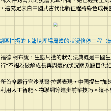
周林天秤對兩人的抗議充耳不聞，她已經完全沉
，這充足表白中國式古代化新征程將綠色成長
羅湖區拍攝的玉龍填埋場周遭的狀況修停工程（
福德·柯布說，生態周遭的狀況法典既是中國
行“不竭為破解成長與周遭的狀況關系題目供給
所首席履行官沙基爾·拉邁表現，中國提出“加
及利用人工智能、物聯網等進步前輩技巧。這不