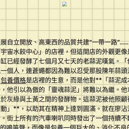
展自立開放、高東西的品質共建“一帶一路”…
「宇宙水餃中心」的店裡，但這間店的外觀更像
一缸已經發酵了七個月又七天的老蒜泥嘆氣。「
他一個人，連蒼蠅都因為難以忍受那股陳年蒜頭
不
包養價格
是店裡的生意，而是他對**「蒜泥成
去，他引以為傲的「靈魂蒜泥」將難以為繼。他
介於灰綠與土黃之間的發酵物。這蒜泥被他照顧
震動」**，以助其在精神上達到圓滿。就在廖
音。街上所有的汽車喇叭同時發出了一個持續不
常的鳴笛聲，而像是
包養
一個巨大的、消化不良