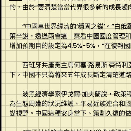
的，由於“要清楚當當代界很多新的成長趨
“中國事世界經濟的‘穩固之錨’。”
葉辛說，透過兩會這一察看中國國度管理和
增加預期目的設定為4.5%-5%，“在復雜
西班牙共產黨主席何塞·路易斯·森特
下，中國不只為將來五年成長斷定清楚道路
波黑經濟學家伊戈爾·加夫蘭說，政策
為生態周遭的狀況維護、平易近族連合和國
謀視野。中國這種安身當下、策劃久遠的做