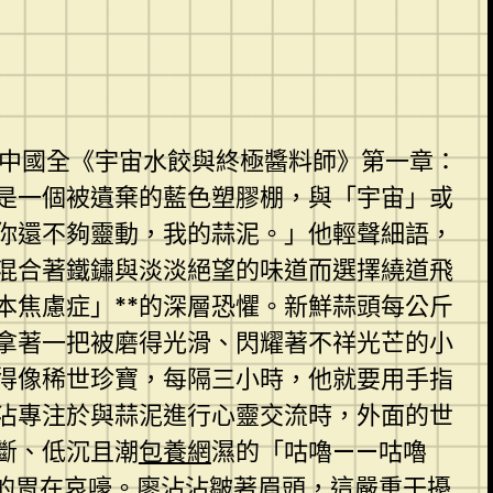
…中國全《宇宙水餃與終極醬料師》第一章：
是一個被遺棄的藍色塑膠棚，與「宇宙」或
你還不夠靈動，我的蒜泥。」他輕聲細語，
混合著鐵鏽與淡淡絕望的味道而選擇繞道飛
本焦慮症」**的深層恐懼。新鮮蒜頭每公斤
拿著一把被磨得光滑、閃耀著不祥光芒的小
得像稀世珍寶，每隔三小時，他就要用手指
沾沾專注於與蒜泥進行心靈交流時，外面的世
斷、低沉且潮
包養網
濕的「咕嚕——咕嚕
的胃在哀嚎。廖沾沾皺著眉頭，這嚴重干擾