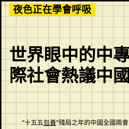
Skip
夜色正在學會呼吸
to
content
世界眼中的中專
際社會熱議中
“十五五
包養
”殘局之年的中國全國兩