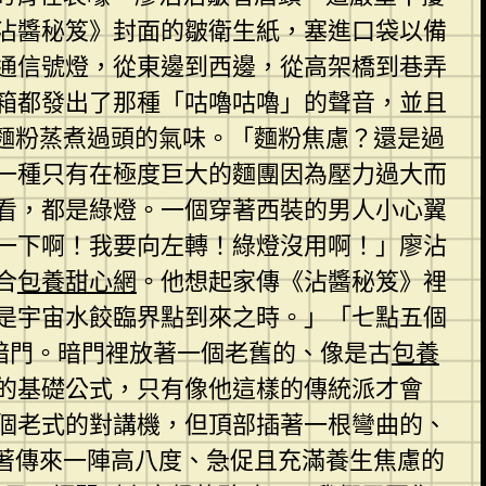
沾醬秘笈》封面的皺衛生紙，塞進口袋以備
通信號燈，從東邊到西邊，從高架橋到巷弄
箱都發出了那種「咕嚕咕嚕」的聲音，並且
麵粉蒸煮過頭的氣味。「麵粉焦慮？還是過
一種只有在極度巨大的麵團因為壓力過大而
看，都是綠燈。一個穿著西裝的男人小心翼
一下啊！我要向左轉！綠燈沒用啊！」廖沾
合
包養甜心網
。他想起家傳《沾醬秘笈》裡
是宇宙水餃臨界點到來之時。」「七點五個
暗門。暗門裡放著一個老舊的、像是古
包養
的基礎公式，只有像他這樣的傳統派才會
個老式的對講機，但頂部插著一根彎曲的、
著傳來一陣高八度、急促且充滿養生焦慮的