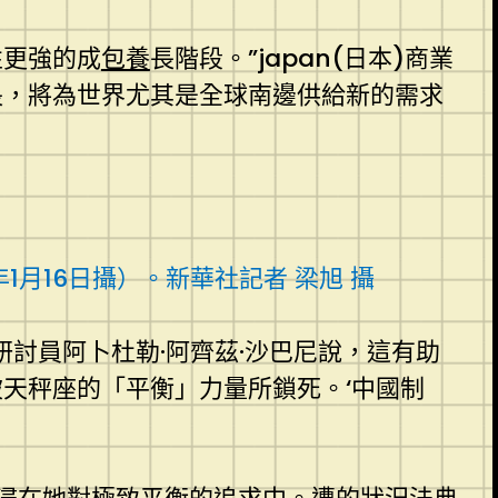
性更強的成
包養
長階段。”japan(日本)商業
長，將為世界尤其是全球南邊供給新的需求
月16日攝）。新華社記者 梁旭 攝
討員阿卜杜勒·阿齊茲·沙巴尼說，這有助
天秤座的「平衡」力量所鎖死。‘中國制