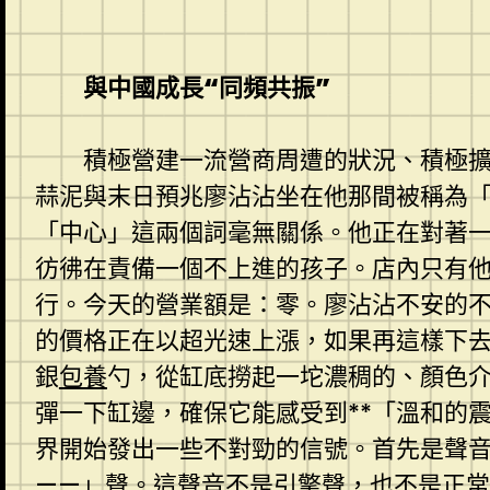
與中國成長“同頻共振”
積極營建一流營商周遭的狀況、積極擴
蒜泥與末日預兆廖沾沾坐在他那間被稱為
「中心」這兩個詞毫無關係。他正在對著
彷彿在責備一個不上進的孩子。店內只有
行。今天的營業額是：零。廖沾沾不安的
的價格正在以超光速上漲，如果再這樣下
銀
包養
勺，從缸底撈起一坨濃稠的、顏色
彈一下缸邊，確保它能感受到**「溫和的
界開始發出一些不對勁的信號。首先是聲
——」聲。這聲音不是引擎聲，也不是正