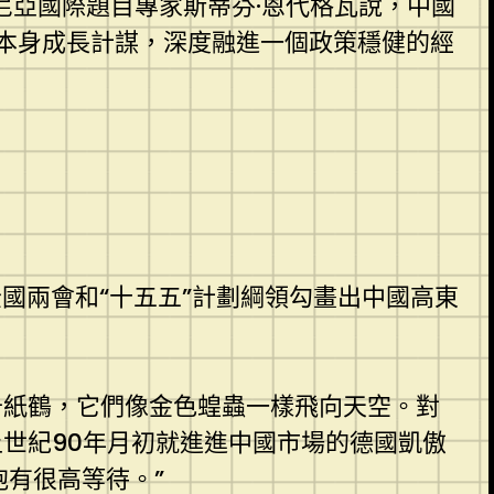
尼亞國際題目專家斯蒂芬·恩代格瓦說，中國
本身成長計謀，深度融進一個政策穩健的經
國兩會和“十五五”計劃綱領勾畫出中國高東
千紙鶴，它們像金色蝗蟲一樣飛向天空。對
上世紀90年月初就進進中國市場的德國凱傲
抱有很高等待。”