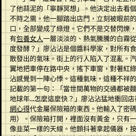
了他蒜泥的「寧靜冥想」。他決定出去看
不時之需。他一腳踏出店門，立刻被眼前
口，全部變成了綠燈。它們不是交替閃爍
有
包養女人
一層淡淡的、熱氣騰騰的白霧
度發酵？」廖沾沾是個醬料學家，對所有
散發出的氣味。街上的行人陷入了混亂。
翼地把車停在路中央，搖下車窗，對著紅
沾感覺到一陣心悸。這種氣味，這種不祥
記載的第一句：「當世間萬物的交通都被
地球年…怎麼這麼快？」廖沾沾猛地衝回店
網心得
代金屬保險箱的東西。他輸入了密
用）。保險箱打開，裡面沒有黃金，只有
像韭菜一樣的天線。他顫抖著拿起儀器，