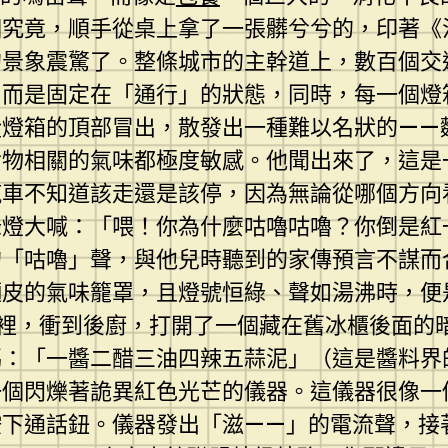
個究竟，順手從桌上拿了一張髒兮兮的，印著《
的景象震驚了。整條城市的主幹道上，數百個交
，而是固定在「通行」的狀態，同時，每一個燈
從燈箱的頂部冒出，散發出一種難以名狀的——
食物相關的氣味都極度敏感。他聞出來了，這是
汽車不知道該走還是該停，因為無論從哪個方向
綠燈大喊：「喂！你為什麼咕嚕咕嚕？你倒是紅
的「咕嚕」聲，與他兒時聽到的家傳預言不謀而
麵皮的氣味籠罩，且燈號恒綠、聲如湯沸時，便
裡，衝到後廚，打開了一個藏在舊冰櫃後面的
碼：「一醬二醋三油四辣五蒜泥」（這是醬料界
一個閃爍著詭異紅色光芒的儀器。這儀器很像一
按下通話鈕。儀器發出「滋——」的電流聲，接