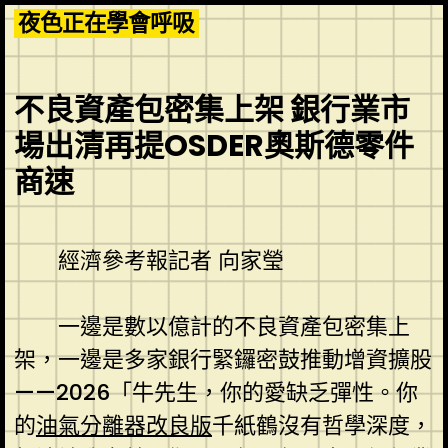
Skip
夜色正在學會呼吸
to
content
不良資產包密集上架 銀行業市
場出清再提OSDER奧斯德零件
商速
經濟參考報記者 向家瑩
一邊是數以億計的不良資產包密集上
架，一邊是多家銀行緊鑼密鼓推動增資擴股
——2026「牛先生，你的愛缺乏彈性。你
的
油氣分離器改良版
千紙鶴沒有哲學深度，