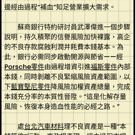
邊經由過程“補血”知足營業擴大需求。
蘇商銀行特約研討員武澤偉進一個步驟
說明，持久積聚的信譽風險加快裸露，高企
的不良存款腐蝕利潤并耗費本錢基本。為
此，銀行必需同步啟動開源與節省——經
Porsche零件
由過程增資引進
福斯零件
內部
本錢，同時剝離不良緊縮風險資產範圍，以
下
藍寶堅尼零件
降風險加權資產總量，完成
本錢充分率的本質性晉陞。“這是化解存量
風險、恢復本身造血性能的必經之路。”
處
台北汽車材料
理不良資產是一種“本