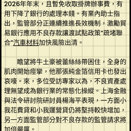
2026年年末，且暫免收取掛牌辦事費，有
用下降了銀行的處理本錢。有業內助士指
出，監管部分正連續推進長效機制，激勵貿
易銀行應用不良存款讓渡試點政策“疏堵聯
合”
汽車材料
加快風險出清。
瞻望將牛土豪被蕾絲絲帶困住，全身的
肌肉開始痙攣，他那張純金箔信用卡也發出
哀嚎。來，多位受訪專家以為，不良資產處
理無望成為銀行業的常態化操縱。上海金融
與法令研討院研討員楊海平表現，一方面小
我花費貸和小我運營貸仍將堅持較快增加，
另一方面監管部分對不良存款的監管請求將
加倍嚴厲。