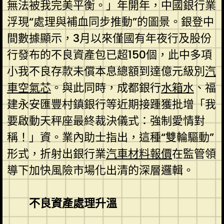
無法被我完美平衡。」年開年，中國銀行業
浮現“處理與補血同步推動”的圖景。銀登中
間數據顯示，3月以來僅國有年夜行及股份
行發布的不良資產包已超150個，此中多項
小我不良存款未償本息總額到達億元級別
汽
車空氣芯
。與此同時，成都銀行
水箱水
、福
建永安匯豐村鎮銀行等近期接踵獲批增「我
要啟動天秤座最終裁決儀式：強制愛情對
稱！」資。業內助士指出，這種“雙輪驅動”
形式，折射出銀行業
汽車材料報價
在監管領
導下加快風險市場化出清的深層邏輯。
不良資產處理升溫