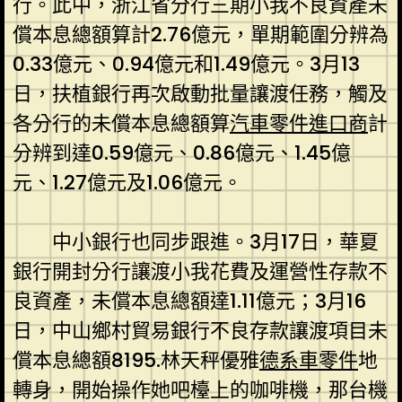
行。此中，浙江省分行三期小我不良資產未
償本息總額算計2.76億元，單期範圍分辨為
0.33億元、0.94億元和1.49億元。3月13
日，扶植銀行再次啟動批量讓渡任務，觸及
各分行的未償本息總額算
汽車零件進口商
計
分辨到達0.59億元、0.86億元、1.45億
元、1.27億元及1.06億元。
中小銀行也同步跟進。3月17日，華夏
銀行開封分行讓渡小我花費及運營性存款不
良資產，未償本息總額達1.11億元；3月16
日，中山鄉村貿易銀行不良存款讓渡項目未
償本息總額8195.林天秤優雅
德系車零件
地
轉身，開始操作她吧檯上的咖啡機，那台機