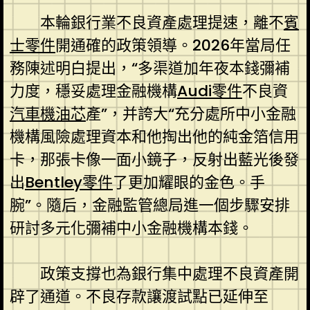
本輪銀行業不良資產處理提速，離不
賓
士零件
開通確的政策領導。2026年當局任
務陳述明白提出，“多渠道加年夜本錢彌補
力度，穩妥處理金融機構
Audi零件
不良資
汽車機油芯
產”，并誇大“充分處所中小金融
機構風險處理資本和他掏出他的純金箔信用
卡，那張卡像一面小鏡子，反射出藍光後發
出
Bentley零件
了更加耀眼的金色。手
腕”。隨后，金融監管總局進一個步驟安排
研討多元化彌補中小金融機構本錢。
政策支撐也為銀行集中處理不良資產開
辟了通道。不良存款讓渡試點已延伸至