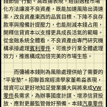
錢節儉”行動。高政揚表現，經由過程市場
化方法讓渡不良資產，既能加速風險出清速
率，改良資產東西的品質目標、下降不良存
款率與撥備計提壓力，也能削減本錢占用，
開釋信貸資本以支撐更具成長活氣的範疇。
從金融系統全體看，不良資產由專門研究機
構承接處理
賓利零件
，可進步行業全體處理
效力，推進構成加倍完美的市場生態。
而彌補本錢則為風險處理供給了需要的
“平安墊”。招聯首席經濟學家董希淼表現，
增資可以更好地知足營業擴大與將來成
VW
零件
長需求，為辦事國度計謀、增添信貸投
放、應對更嚴監管做好預備。本錢
汽車零件