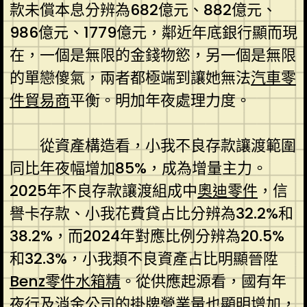
款未償本息分辨為682億元、882億元、
986億元、1779億元，鄰近年底銀行顯而現
在，一個是無限的金錢物慾，另一個是無限
的單戀傻氣，兩者都極端到讓她無法
汽車零
件貿易商
平衡。明加年夜處理力度。
從資產構造看，小我不良存款讓渡範圍
同比年夜幅增加85%，成為增量主力。
2025年不良存款讓渡組成中
奧迪零件
，信
譽卡存款、小我花費貸占比分辨為32.2%和
38.2%，而2024年對應比例分辨為20.5%
和32.3%，小我類不良資產占比明顯晉陞
Benz零件
水箱精
。從供應起源看，國有年
夜行及消金公司的掛牌營業量也顯明增加，