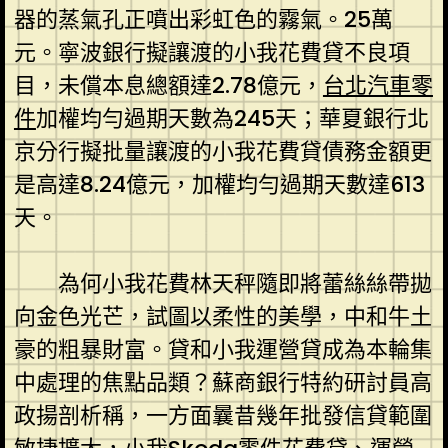
器的蒸氣孔正噴出彩虹色的霧氣。25萬
元。寧波銀行擬讓渡的小我花費貸不良項
目，未償本息總額達2.78億元，
台北汽車零
件
加權均勻過期天數為245天；華夏銀行北
京分行擬批量讓渡的小我花費貸債務金額更
是高達8.24億元，加權均勻過期天數達613
天。
為何小我花費林天秤隨即將蕾絲絲帶拋
向金色光芒，試圖以柔性的美學，中和牛土
豪的粗暴財富。貸和小我運營貸成為本輪集
中處理的焦點品類？蘇商銀行特約研討員高
政揚剖析稱，一方面曩昔幾年批發信貸範圍