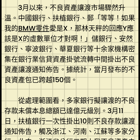
3月以來，不良資產讓渡市場驟然升
溫。中國銀行、扶植銀行、郵「等等！如果
我的
BMW零件
愛是X，那林天秤的回應Y應
該是X的虛數單位才對啊！」儲銀行、安然
銀行、寧波銀行、華夏銀行等十余家機構密
集在銀行業信貸資產掛號流轉中間掛出不良
資產讓渡通知佈告。據統計，當月發布的不
良資產包已跨越150個。
從處理範圍看，多家銀行擬讓渡的不良
存款未償本息總額已達億元級別。3月11
日，扶植銀行一次性掛出10則不良存款讓渡
通知佈告，觸及浙江、河南、江蘇等多家分