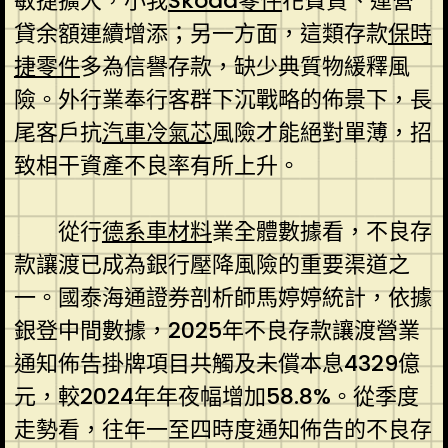
敏捷擴大，小我
Skoda零件
花費貸、運營
貸余額連續增添；另一方面，這類存款
保時
捷零件
多為信譽存款，缺少典質物緩釋風
險。外行業奉行客群下沉戰略的佈景下，長
尾客戶抗
汽車冷氣芯
風險才能絕對單薄，招
致相干資產不良率有所上升。
從行
德系車材料
業全體數據看，不良存
款讓渡已成為銀行壓降風險的重要渠道之
一。國泰海通證券剖析師馬婷婷統計，依據
銀登中間數據，2025年不良存款讓渡營業
通知佈告掛牌項目共觸及未償本息4329億
元，較2024年年夜幅增加58.8%。從季度
走勢看，往年一至四時度通知佈告的不良存