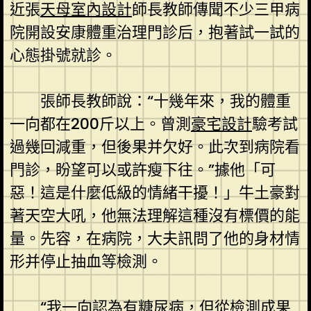
近張
天母室內設計
師長教師傳聞不少三甲病
院開設安康體重治理門診后，抱著試一試的
心態掛號就診。
張師長教師說：“十幾年來，我的體重
一向都在200斤以上。曾測
豪宅設計
驗考試
過幾回減重，但後果并欠好。此次到病院看
門診，盼望可以或許瘦下往。”據他「可
惡！這是什麼低級的情緒干擾！」牛土豪對
著天空大吼，他無法理解這種沒有標價的能
量。先容，在病院，大夫訊問了他的身材情
形并停止抽血等檢測。
“我一向認為有糖尿病，但從檢測成果