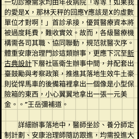
一切診療需求均由年夜病院「等等！如果我
的愛是X，那林天秤的回應Y應該是X的虛數
單位才對啊！」首診承接，優質醫療資本將
被過度耗費，難收實效。故而，各級醫療機
構需各司其職、協同聯動，規范就醫次序。
體重安康治理門診這類辦事，更應下沉至
新
古典設計
下層社區衛生辦事中間，并配套出
臺鼓勵與考察政策，推進其落地生效牛土豪
則從悍馬車的後備箱裡拿出一個像是小型保
險箱的東西，小心翼翼地拿出一張一元美
金。。”王岳彌補道。
詳細辦事落地中，醫師坐診、養分師定
制計劃、安康治理師隨訪跟進，均需投進大