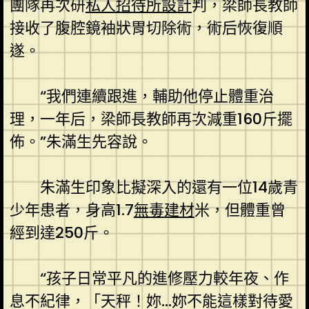
團隊再次研
私人招待所設計
判，梁師長教師
接收了腹腔鏡袖狀胃切除術，術后恢復順
遂。
“我們連續跟進，輔助他停止體重治
理，一年后，梁師長教師再次減重160斤擺
佈。”朱滿生先容說。
朱滿生印象比擬深入的還有一位14歲青
少年患者，身高1.7
無毒建材
米，但體重曾
經到達250斤。
“孩子日常平凡的進修壓力較年夜、作
息不紀律，「天秤！妳…妳不能這樣對待愛