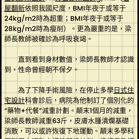
屋翻新
依照我國尺度，BMI年夜于或等于
24kg/m2時為超重；BMI年夜于或等于
28kg/m2時為瘦削）。更為嚴重的是，梁
師長教師被確診為呼吸衰竭。
直到看到身材數值，梁師長教師才認識
到，性命曾經朝不保夕。
為了下降手術風險，在停止多學
日式住
宅設計
科會診后，病院為他制訂了個別化的
“藥物+代餐”減重計劃。顛末1個月的減重，
梁師長教師減重63斤，皮膚水腫潰爛基礎
消散，可以或許恢復下地運動。顛末多學科