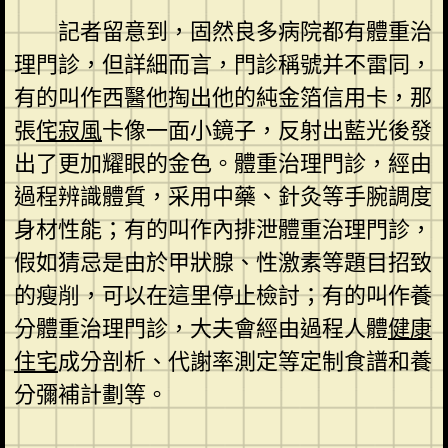
記者留意到，固然良多病院都有體重治
理門診，但詳細而言，門診稱號并不雷同，
有的叫作西醫他掏出他的純金箔信用卡，那
張
侘寂風
卡像一面小鏡子，反射出藍光後發
出了更加耀眼的金色。體重治理門診，經由
過程辨識體質，采用中藥、針灸等手腕調度
身材性能；有的叫作內排泄體重治理門診，
假如猜忌是由於甲狀腺、性激素等題目招致
的瘦削，可以在這里停止檢討；有的叫作養
分體重治理門診，大夫會經由過程人體
健康
住宅
成分剖析、代謝率測定等定制食譜和養
分彌補計劃等。