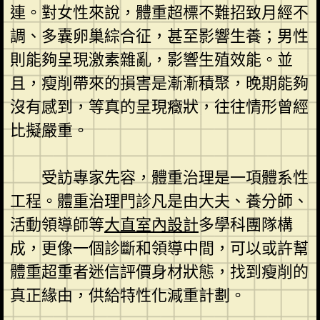
連。對女性來說，體重超標不難招致月經不
調、多囊卵巢綜合征，甚至影響生養；男性
則能夠呈現激素雜亂，影響生殖效能。並
且，瘦削帶來的損害是漸漸積聚，晚期能夠
沒有感到，等真的呈現癥狀，往往情形曾經
比擬嚴重。
受訪專家先容，體重治理是一項體系性
工程。體重治理門診凡是由大夫、養分師、
活動領導師等
大直室內設計
多學科團隊構
成，更像一個診斷和領導中間，可以或許幫
體重超重者迷信評價身材狀態，找到瘦削的
真正緣由，供給特性化減重計劃。