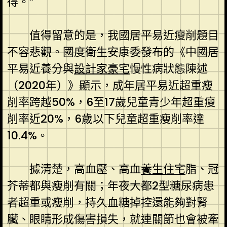
得。”
值得留意的是，我國居平易近瘦削題目
不容悲觀。國度衛生安康委發布的《中國居
平易近養分與
設計家豪宅
慢性病狀態陳述
（2020年）》顯示，成年居平易近超重瘦
削率跨越50%，6至17歲兒童青少年超重瘦
削率近20%，6歲以下兒童超重瘦削率達
10.4%。
據清楚，高血壓、高血
養生住宅
脂、冠
芥蒂都與瘦削有關；年夜大都2型糖尿病患
者超重或瘦削，持久血糖掉控還能夠對腎
臟、眼睛形成傷害損失，就連關節也會被牽