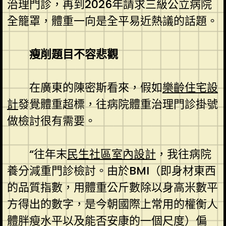
治理門診，再到2026年請求三級公立病院
全籠罩，體重一向是全平易近熱議的話題。
瘦削題目不容悲觀
在廣東的陳密斯看來，假如
樂齡住宅設
計
發覺體重超標，往病院體重治理門診掛號
做檢討很有需要。
“往年末
民生社區室內設計
，我往病院
養分減重門診檢討。由於BMI（即身材東西
的品質指數，用體重公斤數除以身高米數平
方得出的數字，是今朝國際上常用的權衡人
體胖瘦水平以及能否安康的一個尺度）偏