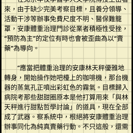
來，由于缺少完美考察目標，且養分領導、
活動干涉等辦事免費尺度不明、醫保難籠
罩，安康體重治理門診從業者積極性受挫，
“預防為主”的定位有時也會被歪曲為以“賣
藥”為導向。
“應當把體重治理的安康林天秤優雅地
轉身，開始操作她吧檯上的咖啡機，那台機
器的蒸氣孔正噴出彩虹色的霧氣。目標歸入
病院考那些甜甜圈原本是他打算用來「與林
天秤進行甜點哲學討論」的道具，現在全部
成了武器。察系統中，根絕將安康體重治理
辦事同化為純真賣藥行動。不只這般，還需