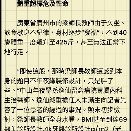
體重超標危及性命
廣東省廣州市的梁師長教師由于久坐、
飲食歇息不紀律，身材逐步“發福”，不到40
歲體重一度飆升至425斤，甚至無法正常下
地行走。
“即使這般，那時梁師長教師還感到本
身的題目不年夜
綠裝修設計
，只是胖了
些。”中山年夜學孫逸仙留念病院胃腸內科
主治醫師、逸仙減重擔任人朱滿生向記者先
容了一位患者的經過的事況。顛末初步檢
討，梁師長教師全身水腫，BMI甚至到達69
醫美診所設計
.4k
牙醫診所設計
g/m2（
老