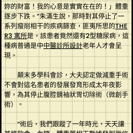
妳的財富！我的心意是實實在在的！」體重
逐步下跌。”朱滿生說，那時對其停止了一
系列瘦削相干的疾病篩查，匪夷所思的
THE
R3 寓所
是，該患者竟然還有2型糖尿病，這
種病普通是中
中醫診所設計
老年人才會呈
現。
顛末多學科會診，大夫認定做減重手術
不會對這名患者的發展發育形成太年夜影
響，為其停止腹腔鏡袖狀胃切除術（微創手
術）。
“術后，我們跟蹤了一年時光，天天讓