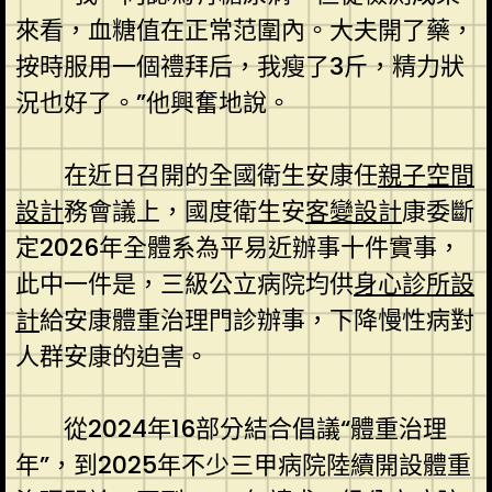
來看，血糖值在正常范圍內。大夫開了藥，
按時服用一個禮拜后，我瘦了3斤，精力狀
況也好了。”他興奮地說。
在近日召開的全國衛生安康任
親子空間
設計
務會議上，國度衛生安
客變設計
康委斷
定2026年全體系為平易近辦事十件實事，
此中一件是，三級公立病院均供
身心診所設
計
給安康體重治理門診辦事，下降慢性病對
人群安康的迫害。
從2024年16部分結合倡議“體重治理
年”，到2025年不少三甲病院陸續開設體重