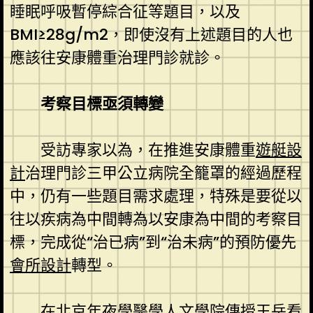
睡眠呼吸暫停綜合征等題目，以及
BMI≥28g/m2，即使沒有上述題目的人也
應該往安康體重治理門診就診。
考察目標亟須轉變
受訪專家以為，在推進安康體重
遊艇設
計
治理門診三甲公立病院全籠罩的經過歷程
中，仍有一些題目需求處理，特殊是要從以
往以疾病為中間轉為以安康為中間的考察目
標，完成從“治已病”到“治未病”的預防優先
會所設計
轉型。
在北京年夜學醫學人文學院傳授王岳看