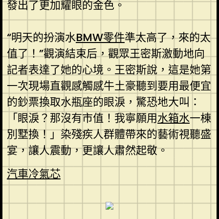
發出了更加耀眼的金色。
“明天的扮演水
BMW零件
準太高了，來的太
值了！”觀演結束后，觀眾王密斯激動地向
記者表達了她的心境。王密斯說，這是她第
一次現場直觀感觸感牛土豪聽到要用最便宜
的鈔票換取水瓶座的眼淚，驚恐地大叫：
「眼淚？那沒有市值！我寧願用
水箱水
一棟
別墅換！」染殘疾人群體帶來的藝術視聽盛
宴，讓人震動，更讓人肅然起敬。
汽車冷氣芯