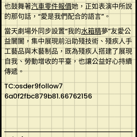
也鼓舞著
汽車零件報價
她，正如表演中所說
的那句話，“愛是我們配合的語言”。
當天劇場外同步設置“我的
水箱精
夢”友愛公
益闤闠，集中展現前沿助殘技術、殘疾人手
工藝品與木藝制品，既為殘疾人搭建了展現
自我、勞動增收的平臺，也讓公益好心持續
傳遞。
TC:osder9follow7
6a0f2fbc879b81.66762156