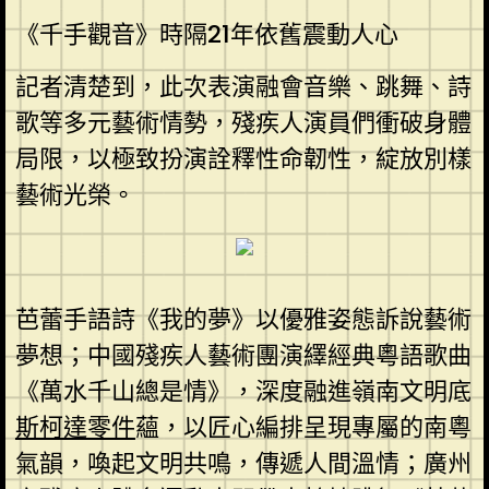
《千手觀音》時隔21年依舊震動人心
記者清楚到，此次表演融會音樂、跳舞、詩
歌等多元藝術情勢，殘疾人演員們衝破身體
局限，以極致扮演詮釋性命韌性，綻放別樣
藝術光榮。
芭蕾手語詩《我的夢》以優雅姿態訴說藝術
夢想；中國殘疾人藝術團演繹經典粵語歌曲
《萬水千山總是情》，深度融進嶺南文明底
斯柯達零件
蘊，以匠心編排呈現專屬的南粵
氣韻，喚起文明共鳴，傳遞人間溫情；廣州