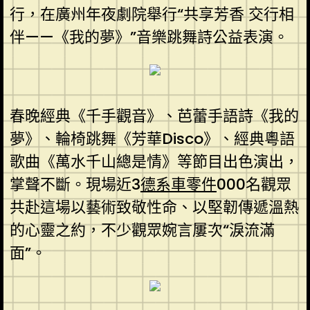
行，在廣州年夜劇院舉行“共享芳香 交行相
伴——《我的夢》”音樂跳舞詩公益表演。
春晚經典《千手觀音》、芭蕾手語詩《我的
夢》、輪椅跳舞《芳華Disco》、經典粵語
歌曲《萬水千山總是情》等節目出色演出，
掌聲不斷。現場近3
德系車零件
000名觀眾
共赴這場以藝術致敬性命、以堅韌傳遞溫熱
的心靈之約，不少觀眾婉言屢次“淚流滿
面”。