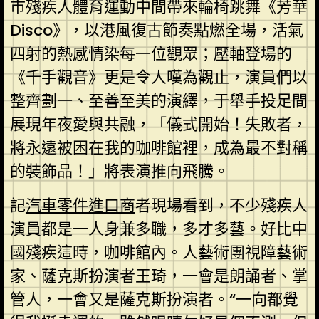
市殘疾人體育運動中間帶來輪椅跳舞《芳華
Disco》，以港風復古節奏點燃全場，活氣
四射的熱感情染每一位觀眾；壓軸登場的
《千手觀音》更是令人嘆為觀止，演員們以
整齊劃一、至善至美的演繹，于舉手投足間
展現年夜愛與共融，「儀式開始！失敗者，
將永遠被困在我的咖啡館裡，成為最不對稱
的裝飾品！」將表演推向飛騰。
記
汽車零件進口商
者現場看到，不少殘疾人
演員都是一人身兼多職，多才多藝。好比中
國殘疾這時，咖啡館內。人藝術團視障藝術
家、薩克斯扮演者王琦，一會是朗誦者、掌
管人，一會又是薩克斯扮演者。“一向都覺