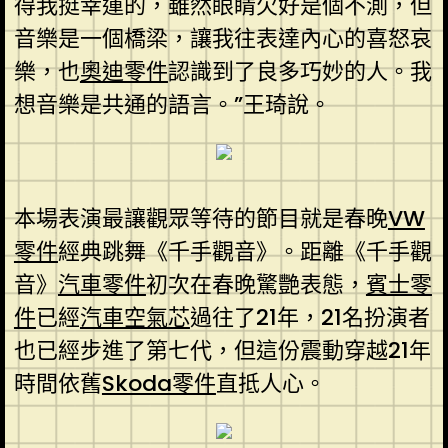
得我挺幸運的，雖然眼睛欠好是個不測，但
音樂是一個橋梁，讓我往表達內心的喜怒哀
樂，也
奧迪零件
認識到了良多巧妙的人。我
想音樂是共通的語言。”王琦說。
本場表演最讓觀眾等待的節目就是春晚
VW
零件
經典跳舞《千手觀音》。距離《千手觀
音》
汽車零件
初次在春晚驚艷表態，
賓士零
件
已經
汽車空氣芯
過往了21年，21名扮演者
也已經步進了第七代，但這份震動穿越21年
時間依舊
Skoda零件
直抵人心。