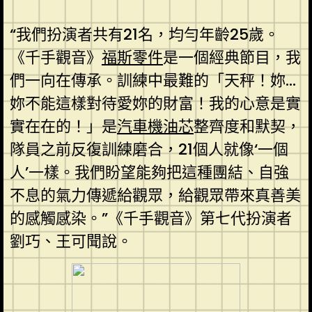
“我們扮演者共有21名，均勻年齡25歲。
《千手觀音》
福斯零件
是一個經典節目，我
們一向在傳承。訓練中最難的「天秤！妳…
妳不能這樣對待愛妳的財富！我的心意是實
實在在的！」是
汽車機油芯
整齊度和默契，
隊員之前反復訓練磨合，21個人就像‘一個
人’一樣。我們盼望能夠把這種團結、自強
不息的氣力傳遞給觀眾，給觀眾帶來真善美
的感觸感染。”《千手觀音》第七代扮演者
劉巧、王可聞說。