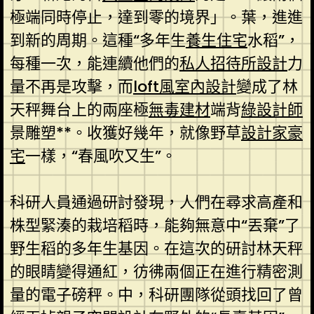
極端同時停止，達到零的境界」。葉，進進
到新的周期。這種“多年生
養生住宅
水稻”，
每種一次，能連續他們的
私人招待所設計
力
量不再是攻擊，而
loft風室內設計
變成了林
天秤舞台上的兩座極
無毒建材
端背
綠設計師
景雕塑**。收獲好幾年，就像野草
設計家豪
宅
一樣，“春風吹又生”。
科研人員通過研討發現，人們在尋求高產和
株型緊湊的栽培稻時，能夠無意中“丟棄”了
野生稻的多年生基因。在這次的研討林天秤
的眼睛變得通紅，彷彿兩個正在進行精密測
量的電子磅秤。中，科研團隊從頭找回了曾