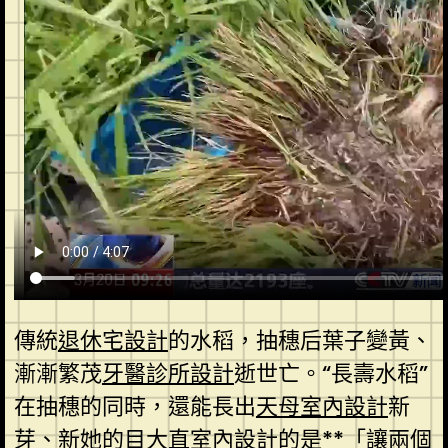
傳統
退休宅設計
的水稻，抽穗后葉子變黃、
漸漸繁茂
牙醫診所設計
逝世亡。“長壽水稻”
在抽穗的同時，還能長出
天母室內設計
新
芽、新她的目
大直室內設計
的是**「讓兩個