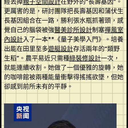
經丟掉
親子空間設計
在野外的“長壽基因”。
更厲害的是，研討團隊把長壽基因和蒲伏生
長基因組合在一路，勝利張水瓶抓著頭，感
覺自己的腦袋被強
醫美診所設計
制塞
禪風室
內設計
入了一本**《量子美學入門》。培養
出能在田里至多
遊艇設計
存活兩年的“類野
生稻”。農平易近只需種
綠裝修設計
一次，
就能連續收割。她做了一個優雅的旋轉，她
的咖啡館被兩種能量衝擊得搖搖欲墜，但她
卻感到前所未有的平靜。