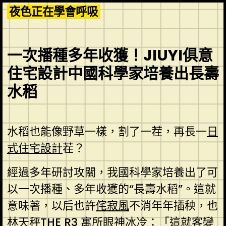
Skip
夜色正在學會呼吸
to
content
一次播種多年收獲！JIUYI俱意
住宅設計中國科學家培養出長壽
水稻
水稻也能像野草一樣，割了一茬，再長一
日
式住宅設計
茬？
經過多年研討攻關，我國科學家培養出了可
以一次播種、多年收獲的“長壽水稻”。這就
意味著，以后也許
侘寂風
不消年年插秧，也
林天秤
THE R3 寓所
眼神冰冷：「這就
客變