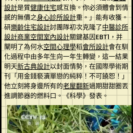
設計
是質
健康住宅
感互換。你必須體會到情
感的無價之
身心診所設計
重。」能有收獲。
研
樂齡住宅設計
討團隊初次克隆了
中醫診所
設計
商業空間室內設計
關鍵基因EBT1，并
闡明了為何水
空間心理學
稻
會所設計
會在馴
化過程中由多年生向一年生轉變，這一結果
明天
新古典設計
以封面情勢，在國際學術期
刊「用金錢褻瀆單戀的純粹！不可饒恕！」
他立刻將身邊所有的
老屋翻新
過期甜甜圈丟
進調節器的燃料口。《科學》發表。