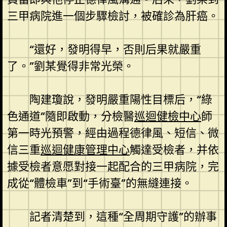
三甲病院進一個步驟檢討，被確診為肝癌。
“還好，發明得早，否則后果就嚴重
了。”劉某覺得非常光榮。
陶建瓊說，發明嚴重陽性目標后，“綠
色通道”隨即啟動，分檢醫
巡迴健檢中心
師
第一時光預警，經由過程德律風、短信、微
信三重
巡迴健康管理中心
觸達受檢者，并依
據受檢者意愿對接一起配合的三甲病院，完
成從“體檢車”到“手術臺”的無縫連接。
記者清楚到，這種“全周期守護”的辦事