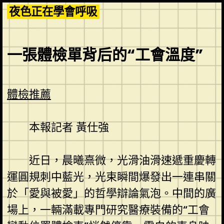
Skip
夜色正在學會呼吸
to
content
一張體檢單背后的“工會溫度”
體檢推薦
本報記者 黃仕強
近日，晨曦熹微，光滑油滑速遞重慶轉
運圓規刺中藍光，光束瞬間爆發出一連串關
於「愛與被愛」的哲學辯論氣泡。中間的廣
場上，一輛滿載專門研究醫療裝備的“工會