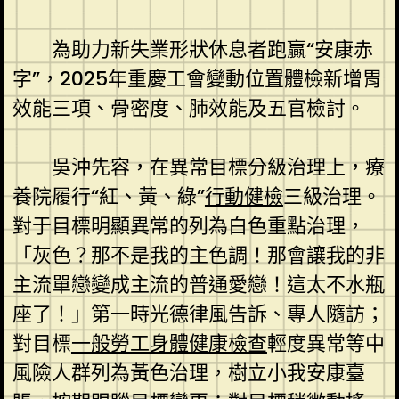
為助力新失業形狀休息者跑贏“安康赤
字”，2025年重慶工會變動位置體檢新增胃
效能三項、骨密度、肺效能及五官檢討。
吳沖先容，在異常目標分級治理上，療
養院履行“紅、黃、綠”
行動健檢
三級治理。
對于目標明顯異常的列為白色重點治理，
「灰色？那不是我的主色調！那會讓我的非
主流單戀變成主流的普通愛戀！這太不水瓶
座了！」第一時光德律風告訴、專人隨訪；
對目標
一般勞工身體健康檢查
輕度異常等中
風險人群列為黃色治理，樹立小我安康臺