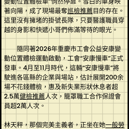
變動位置體檢車”悄然停靠。雪白的車身映
著向陽，成了現場最奪
巡檢推薦
目的存在。
這里沒有擁堵的掛號長隊，只要醫護職員穿
越的身影和快遞小哥們佈滿等待的眼光。
隨同著2026年重慶市工會公益安康變
動位置體檢運動啟動，工會“安康慢車”正式
發車。4月至11月時代，這輛“安康慢車”將
駛進各區縣的企業與場站，估計展開200余
場不花錢體檢，惠及新失業形狀休息者超
2.5萬
健檢推薦
人次，籠罩職工合作保證會
員超2萬人次。
林天秤，那個完美主義者，正坐在她
一般勞