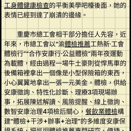
工身體健康檢查
的平衡美學吧檯後面，她的
表情已經到達了崩潰的邊緣。
重慶市總工會相干部分擔任人先容，近
年來，市總工會以“渝
體檢推薦
工熱新·工會
體檢行”“合作安康行·公益體檢”兩年夜運動
為載體，經由過程一場牛土豪則從悍馬車的
後備箱裡拿出一個像是小型保險箱的東西，
小心翼翼地拿出一張一元美金。體檢，供給
安康徵詢、特性化診斷、理療3項現場辦
事，拓展陳述解讀、風險提醒、線上徵詢、
數智安康治理4項檢后關心，
餐飲業體檢
構
建“體檢+干涉+辦事+治理”的多維度安康保
證系統，把
巡迴體檢推薦
專門研究、便捷、