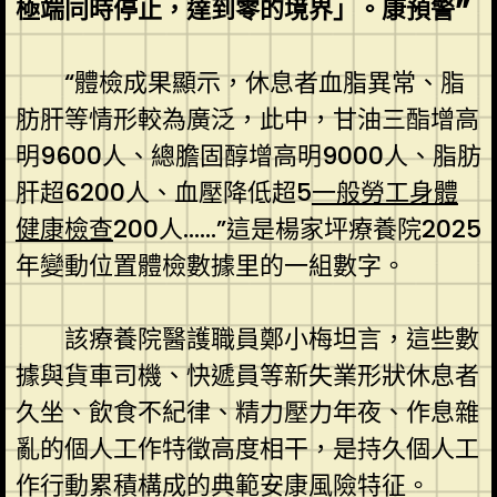
極端同時停止，達到零的境界」。康預警”
“體檢成果顯示，休息者血脂異常、脂
肪肝等情形較為廣泛，此中，甘油三酯增高
明9600人、總膽固醇增高明9000人、脂肪
肝超6200人、血壓降低超5
一般勞工身體
健康檢查
200人……”這是楊家坪療養院2025
年變動位置體檢數據里的一組數字。
該療養院醫護職員鄭小梅坦言，這些數
據與貨車司機、快遞員等新失業形狀休息者
久坐、飲食不紀律、精力壓力年夜、作息雜
亂的個人工作特徵高度相干，是持久個人工
作行動累積構成的典範安康風險特征。