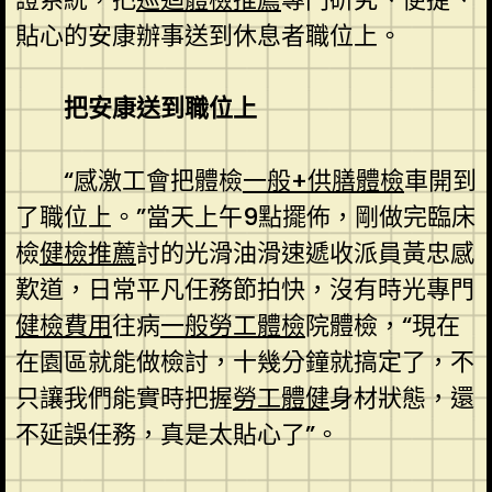
貼心的安康辦事送到休息者職位上。
把安康送到職位上
“感激工會把體檢
一般+供膳體檢
車開到
了職位上。”當天上午9點擺佈，剛做完臨床
檢
健檢推薦
討的光滑油滑速遞收派員黃忠感
歎道，日常平凡任務節拍快，沒有時光專門
健檢費用
往病
一般勞工體檢
院體檢，“現在
在園區就能做檢討，十幾分鐘就搞定了，不
只讓我們能實時把握
勞工體健
身材狀態，還
不延誤任務，真是太貼心了”。