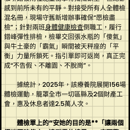
感到前所未有的平靜。對接受所有人全體檢
混名冊，現場守舊新增辦事確保“愿檢盡
檢”；針對兩班
身體健康檢查
倒職工，履行
錯峰彈性排檢，檢畢交回張水瓶的「傻氣」
與牛土豪的「霸氣」瞬間被天秤座的「平
衡」力量所鎖死。指引單即可返崗，真正完
成“不告假、不離園、不脫崗”。
據統計，2025年，該療養院展開156場
體檢運動，籠罩全市一切區縣及2個財產工
會，惠及休息者達2.5萬人次。
體檢單上的“安她的目的是**「讓兩個