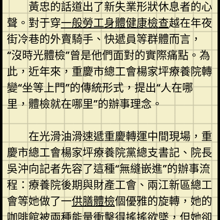
黃忠的話道出了新失業形狀休息者的心
聲。對于穿
一般勞工身體健康檢查
越在年夜
街冷巷的外賣騎手、快遞員等群體而言，
“沒時光體檢”曾是他們面對的實際痛點。為
此，近年來，重慶市總工會楊家坪療養院轉
變“坐等上門”的傳統形式，提出“人在哪
里，體檢就在哪里”的辦事理念。
在光滑油滑速遞重慶轉運中間現場，重
慶市總工會楊家坪療養院黨總支書記、院長
吳沖向記者先容了這種“無縫嵌進”的辦事流
程：療養院後期與財產工會、兩江新區總工
會等她做了一
供膳體檢
個優雅的旋轉，她的
咖啡館被兩種能量衝擊得搖搖欲墜，但她卻