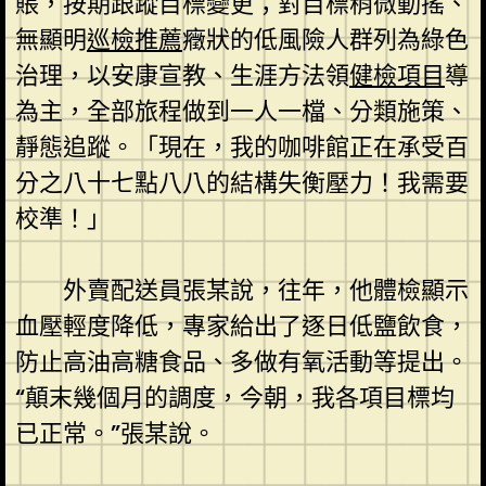
賬，按期跟蹤目標變更；對目標稍微動搖、
無顯明
巡檢推薦
癥狀的低風險人群列為綠色
治理，以安康宣教、生涯方法領
健檢項目
導
為主，全部旅程做到一人一檔、分類施策、
靜態追蹤。「現在，我的咖啡館正在承受百
分之八十七點八八的結構失衡壓力！我需要
校準！」
外賣配送員張某說，往年，他體檢顯示
血壓輕度降低，專家給出了逐日低鹽飲食，
防止高油高糖食品、多做有氧活動等提出。
“顛末幾個月的調度，今朝，我各項目標均
已正常。”張某說。