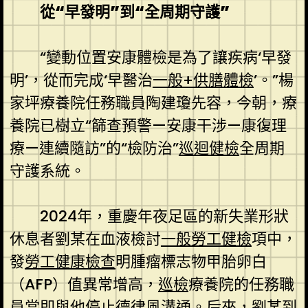
從“早發明”到“全周期守護”
“變動位置安康體檢是為了讓疾病‘早發
明’，從而完成‘早醫治
一般+供膳體檢
’。”楊
家坪療養院任務職員陶建瓊先容，今朝，療
養院已樹立“篩查預警—安康干涉—康復理
療—連續隨訪”的“檢防治”
巡迴健檢
全周期
守護系統。
2024年，重慶年夜足區的新失業形狀
休息者劉某在血液檢討
一般勞工健檢
項中，
發
勞工健康檢查
明腫瘤標志物甲胎卵白
（AFP）值異常增高，
巡檢
療養院的任務職
員當即與他停止德律風溝通。后來，劉某到