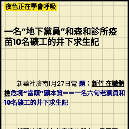
Skip
夜色正在學會呼吸
to
content
一名“地下黨員”和森和診所疫
苗10名礦工的井下求生記
新華社濟南1月27日電
題：
新竹 在職體
檢
危境“當頭”顯本質——一名六旬老黨員和
10名礦工的井下求生記