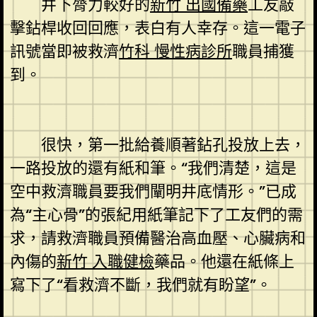
井下膂力較好的
新竹 出國備藥
工友敲
擊鉆桿收回回應，表白有人幸存。這一電子
訊號當即被救濟
竹科 慢性病診所
職員捕獲
到。
很快，第一批給養順著鉆孔投放上去，
一路投放的還有紙和筆。“我們清楚，這是
空中救濟職員要我們闡明井底情形。”已成
為“主心骨”的張紀用紙筆記下了工友們的需
求，請救濟職員預備醫治高血壓、心臟病和
內傷的
新竹 入職健檢
藥品。他還在紙條上
寫下了“看救濟不斷，我們就有盼望”。