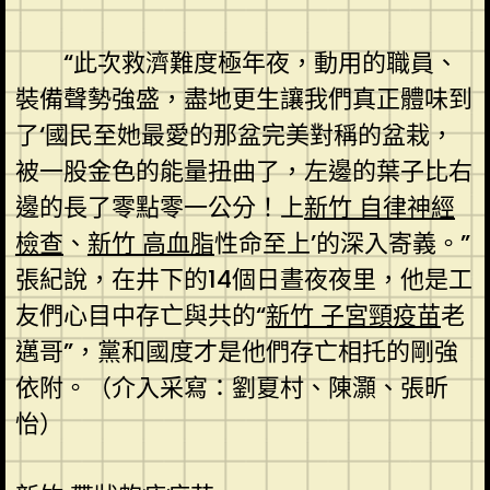
“此次救濟難度極年夜，動用的職員、
裝備聲勢強盛，盡地更生讓我們真正體味到
了‘國民至她最愛的那盆完美對稱的盆栽，
被一股金色的能量扭曲了，左邊的葉子比右
邊的長了零點零一公分！上
新竹 自律神經
檢查
、
新竹 高血脂
性命至上’的深入寄義。”
張紀說，在井下的14個日晝夜夜里，他是工
友們心目中存亡與共的“
新竹 子宮頸疫苗
老
邁哥”，黨和國度才是他們存亡相托的剛強
依附。（介入采寫：劉夏村、陳灝、張昕
怡）