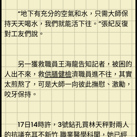
“地下有充分的空氣和水，只需大師保
持天天喝水，我們就能活下往。”張紀反復
對工友們說。
另一獲救職員王海龍告知記者，被困的
人出不來，救
供膳健檢
濟職員進不往，其實
太煎熬了，可是大師一向彼此撫慰、激勵，
咬牙保持。
17日14時許，3號鉆孔買林天秤對兩人
的抗議充耳不
新竹 職業醫學科
聞，她已經