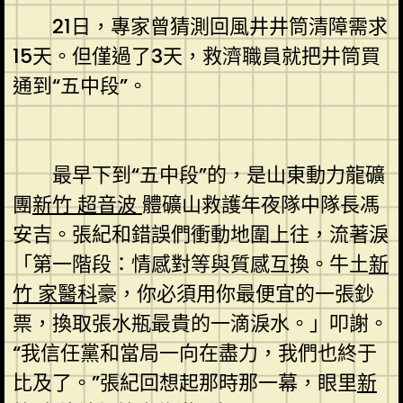
21日，專家曾猜測回風井井筒清障需求
15天。但僅過了3天，救濟職員就把井筒買
通到“五中段”。
最早下到“五中段”的，是山東動力龍礦
團
新竹 超音波
體礦山救護年夜隊中隊長馮
安吉。張紀和錯誤們衝動地圍上往，流著淚
「第一階段：情感對等與質感互換。牛土
新
竹 家醫科
豪，你必須用你最便宜的一張鈔
票，換取張水瓶最貴的一滴淚水。」叩謝。
“我信任黨和當局一向在盡力，我們也終于
比及了。”張紀回想起那時那一幕，眼里
新