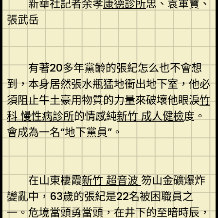
新華社記者余孝
康德診所
忠、袁軍寶、
張武岳
有著20多年黨齡的張紀怎么也不會想
到，本身居然張水瓶猛地衝出地下室，他必
須阻止牛土豪用物質的力量來破壞他眼淚
竹
科 慢性病診所
的情感純
新竹 成人健檢
度。
會成為一名“地下黨員”。
在山東棲霞
新竹 超音波
笏山金礦爆炸
變亂中，63歲的張紀是22名被困職員之
一。危境當頭勇當頭，在井下的至暗時辰，