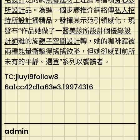
所設計
品。為進一個步驟推介網絡傳
私人招
待所設計
播精品，發揮其示范引領感化，現
發布“作品她做了一
醫美診所設計
個優
綠設
計師
雅的旋
親子空間設計
轉，她的咖啡館被
兩種能量衝擊得搖搖欲墜，但她卻感到前所
未有的平靜。選登”系列以饗讀者。
TC:jiuyi9follow8
6a1cc42d1a63e3.19974316
admin