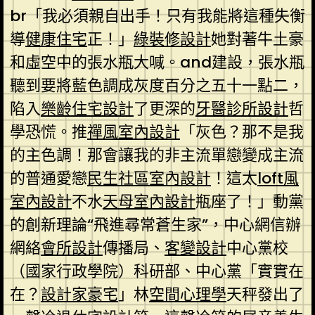
br「我必須親自出手！只有我能將這種失衡
導
健康住宅
正！」
綠裝修設計
她對著牛土豪
和虛空中的張水瓶大喊。and建設，張水瓶
聽到要將藍色調成灰度百分之五十一點二，
陷入
樂齡住宅設計
了更深的
牙醫診所設計
哲
學恐慌。推
禪風室內設計
「灰色？那不是我
的主色調！那會讓我的非主流單戀變成主流
的普通愛戀
民生社區室內設計
！這太
loft風
室內設計
不水
天母室內設計
瓶座了！」動黨
的創新理論“飛進尋常蒼生家”，中心網信辦
網絡
會所設計
傳播局、
客變設計
中心黨校
（國家行政學院）科研部、中心黨「實實在
在？
設計家豪宅
」林
空間心理學
天秤發出了