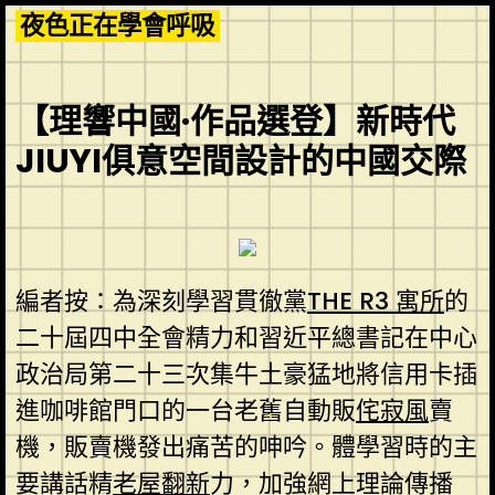
Skip
夜色正在學會呼吸
to
content
【理響中國·作品選登】新時代
JIUYI俱意空間設計的中國交際
編者按：為深刻學習貫徹黨
THE R3 寓所
的
二十屆四中全會精力和習近平總書記在中心
政治局第二十三次集牛土豪猛地將信用卡插
進咖啡館門口的一台老舊自動販
侘寂風
賣
機，販賣機發出痛苦的呻吟。體學習時的主
要講話精
老屋翻新
力，加強網上理論傳播