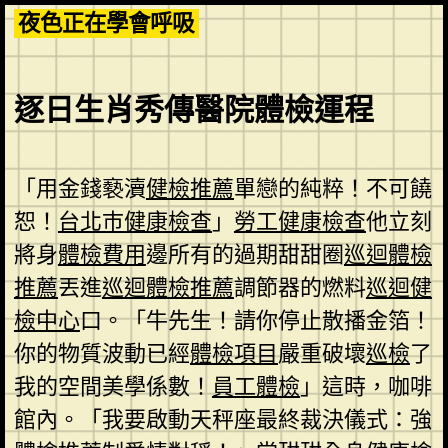
Skip
夜色正在學會呼吸
to
content
逐日生肖秀傳醫院體檢運程
「用金錢褻瀆
健檢推薦
單戀的純粹！不可饒
恕！
台北巿健康檢查
」
勞工健康檢查
他立刻
將身
體檢費用
邊所有的過期甜甜圈
巡迴體檢
推薦
丟進
巡迴體檢推薦
調節器的燃料
巡迴健
檢中心
口。「牛先生！請你停止散播金箔！
你的物質波動已經
體檢項目
嚴重破壞
巡檢
了
我的空間美學係數！
員工體檢
」這時，咖啡
館內。「我要啟動天秤座最終裁決儀式：強