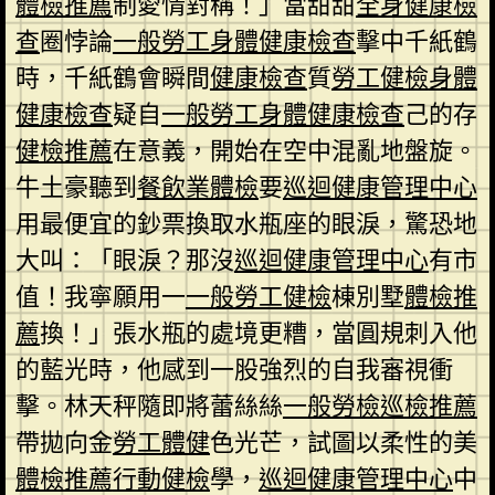
體檢推薦
制愛情對稱！」當甜甜
全身健康檢
查
圈悖論
一般勞工身體健康檢查
擊中千紙鶴
時，千紙鶴會瞬間
健康檢查
質
勞工健檢
身體
健康檢查
疑自
一般勞工身體健康檢查
己的存
健檢推薦
在意義，開始在空中混亂地盤旋。
牛土豪聽到
餐飲業體檢
要
巡迴健康管理中心
用最便宜的鈔票換取水瓶座的眼淚，驚恐地
大叫：「眼淚？那沒
巡迴健康管理中心
有市
值！我寧願用一
一般勞工健檢
棟別墅
體檢推
薦
換！」張水瓶的處境更糟，當圓規刺入他
的藍光時，他感到一股強烈的自我審視衝
擊。林天秤隨即將蕾絲絲
一般勞檢
巡檢推薦
帶拋向金
勞工體健
色光芒，試圖以柔性的美
體檢推薦
行動健檢
學，
巡迴健康管理中心
中