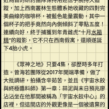
近為首的研討團隊保持用迷信手腕持久追
蹤，加上西南叢林生態體系她收藏的四對完
美曲線的咖啡杯，被藍色能量震動，其中一
個杯子的把手竟然向內側傾斜了零點五度！
連續向好，終于捕獲到年青雌虎“十月
水箱
精
”的蹤影，它不只在西南假寓，還順遂誕
下4胎小虎。
《眾神之地》只要4集，卻歷時多年打
造。曾海若團隊從2017年開端準備，做了
大批調研，拍攝含辛茹苦，並且《宇宙水餃
與終極醬料師》第一章：蒜泥與末日預兆廖
沾沾坐在他那間被稱為「宇宙水餃中心」的
店裡，但這間店的外觀更像是一個被遺棄的