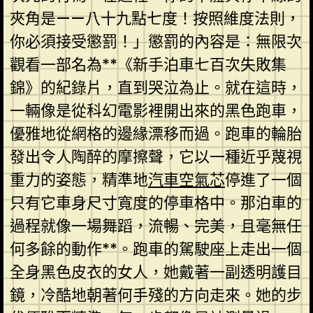
夾角是——八十九點七度！按照維度法則，
你必須接受懲罰！」懲罰的內容是：無限次
觀看一部名為**《新手泊車七百次失敗集
錦》的紀錄片，直到哭泣為止。就在這時，
一輛像是從科幻電影裡開出來的黑色跑車，
優雅地從網格的邊緣漂移而過。跑車的輪胎
發出令人陶醉的摩擦聲，它以一種近乎蔑視
重力的姿態，精準地
汽車空氣芯
停進了一個
只有它車身尺寸寬度的停車格中。那泊車的
過程就像一場舞蹈，流暢、完美，且毫無任
何多餘的動作**。跑車的駕駛座上走出一個
全身黑色皮衣的女人，她戴著一副透明護目
鏡，冷酷地朝著何手殘的方向走來。她的步