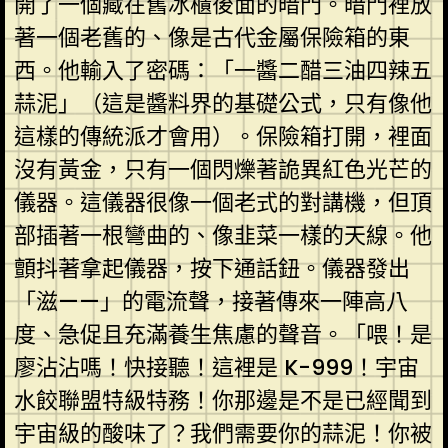
開了一個藏在舊冰櫃後面的暗門。暗門裡放
著一個老舊的、像是古代金屬保險箱的東
西。他輸入了密碼：「一醬二醋三油四辣五
蒜泥」（這是醬料界的基礎公式，只有像他
這樣的傳統派才會用）。保險箱打開，裡面
沒有黃金，只有一個閃爍著詭異紅色光芒的
儀器。這儀器很像一個老式的對講機，但頂
部插著一根彎曲的、像韭菜一樣的天線。他
顫抖著拿起儀器，按下通話鈕。儀器發出
「滋——」的電流聲，接著傳來一陣高八
度、急促且充滿養生焦慮的聲音。「喂！是
廖沾沾嗎！快接聽！這裡是 K-999！宇宙
水餃聯盟特級特務！你那邊是不是已經聞到
宇宙級的酸味了？我們需要你的蒜泥！你被