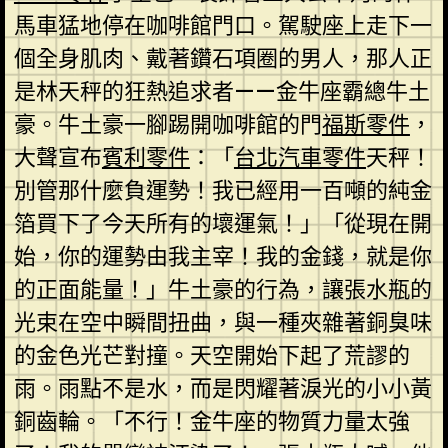
馬車猛地停在咖啡館門口。駕駛座上走下一
個全身肌肉、戴著鑽石項圈的男人，那人正
是林天秤的狂熱追求者——金牛座霸總牛土
豪。牛土豪一腳踢開咖啡館的門
福斯零件
，
大聲宣布
賓利零件
：「
台北汽車零件
天秤！
別管那什麼負運勢！我已經用一百噸的純金
箔買下了今天所有的壞運氣！」「從現在開
始，你的運勢由我主宰！我的金錢，就是你
的正面能量！」牛土豪的行為，讓張水瓶的
光束在空中瞬間扭曲，與一種夾雜著銅臭味
的金色光芒對撞。天空開始下起了荒謬的
雨。雨點不是水，而是閃耀著淚光的小小黃
銅齒輪。「不行！金牛座的物質力量太強