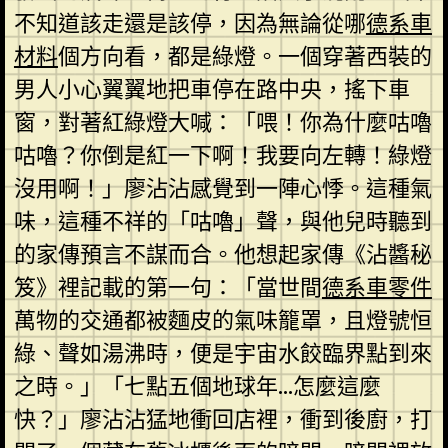
不知道該走還是該停，因為無論從哪
德系車
材料
個方向看，都是綠燈。一個穿著西裝的
男人小心翼翼地把車停在路中央，搖下車
窗，對著紅綠燈大喊：「喂！你為什麼咕嚕
咕嚕？你倒是紅一下啊！我要向左轉！綠燈
沒用啊！」廖沾沾感覺到一陣心悸。這種氣
味，這種不祥的「咕嚕」聲，與他兒時聽到
的家傳預言不謀而合。他想起家傳《沾醬秘
笈》裡記載的第一句：「當世間
德系車零件
萬物的交通都被麵皮的氣味籠罩，且燈號恒
綠、聲如湯沸時，便是宇宙水餃臨界點到來
之時。」「七點五個地球年…怎麼這麼
快？」廖沾沾猛地衝回店裡，衝到後廚，打