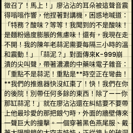
徵召了！馬上！」廖沾沾的耳朵被這聲音震
得嗡嗡作響，他捏著對講機，困惑地喊道：
「特務？酸味？等等！我聞到的不是酸味！
是麵粉過度膨脹的焦慮味！還有，我現在走
不開！我的陳年老蒜泥需要每隔三小時的溫
和震動！」「蒜泥？」對面傳來K-999崩
潰的尖叫聲，帶著濃濃的中藥味電子雜音：
「重點不是蒜泥！重點是**時空正在彎曲！
**我們的推進器快沒紅棗了！快！我們在你
的後院！別帶任何多餘的東西！除了——你
那缸蒜泥！」就在廖沾沾還在糾結要不要帶
上他最珍愛的那把銀勺時，外面的牆壁傳來
一聲巨大的撞擊。一個穿著黑色燕尾服、戴
著太陽眼鏡的太空吉娃娃，正從牆上的破洞