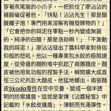
穿著燕尾服的小爪子，一把抓住了廖沾沾的
褲腳催促著他。「快點！沾沾先生！那是醋
酸離子炮！專門用來溶解有機發酵物的！」
「它會把你的蒜泥在零點一秒內變成無菌
的、純淨的白醋！那是浩劫啊！」「不准動
我的蒜泥！」廖沾沾發出了醬料學家對待信
仰般的怒吼。他以一種專業包水餃的極限速
度，從旁邊的麵粉堆中抓起了兩團麵皮。麵
皮被他用氣功般的捏製手法，瞬間擴大成直
徑三公尺的巨大麵皮。他猛地擲出，兩張麵
皮
Skoda零件
在空中交疊，變成一個半透
明的防禦護盾。這就是家傳《沾醬秘笈》中
記載的「水餃皮護盾」，薄韌而充滿彈性。