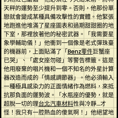
天秤的運勢至少提升到零。否則，他那份單
戀就會變成某種具備攻擊性的實體。他緊張
地跑進他堆滿了星座圖表和過期甜甜圈的地
下室，那裡放著他的秘密武器。「我需要星
象學輔助儀！」他衝到一個像是老式彈珠臺
的機器前，上面貼滿了「
Benz零件
巨蟹座
已哭」、「處女座勿碰」等警告標籤。這是
他用廢棄的唱片機和一個不知名的外星計算
器改造而成的「情感調節器」。他必須輸入
一種極具感染力的正面情緒作為燃料，來抵
抗那負面的運勢波。「水瓶座的優勢，就是
超脫一切的理
台北汽車材料
性與冷靜…才
怪！我只有一腔熱血的傻氣啊！」他絕望地