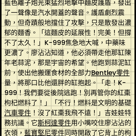
藍色離子炮光束猛烈地擊中麵皮護盾，發出
了一聲像是汽水開蓋的聲音。護盾劇烈震
動，但奇蹟般地擋住了攻擊，只是散發出濃
郁的麵香。「這麵皮的延展性！完美！但撐
不了太久！」K-999焦急地大喊，中藥味
更濃了。廖沾沾知道，他必須帶走他那缸陳
年老蒜泥，那是宇宙的希望。他跑到蒜泥缸
前，使出他搬運食材的全部力
Bentley零件
量，將那口比他還胖的缸抱起。「走！K-
999！我們要從後院逃跑！別再管你的紅棗
枸杞燃料了！」「不行！燃料是文明的基礎
汽車零件
！沒了紅棗我飛不遠！」吉娃娃特
務抗議。它
斯柯達零件
用小嘴咬住廖沾沾的
衣領，
藍寶堅尼零件
同時開啟了它背上的枸