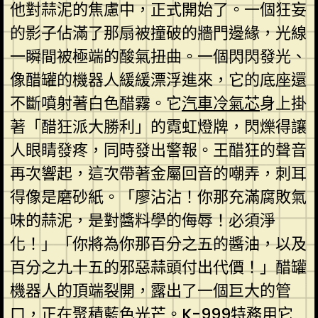
他對蒜泥的焦慮中，正式開始了。一個狂妄
的影子佔滿了那扇被撞破的牆門邊緣，光線
一瞬間被極端的酸氣扭曲。一個閃閃發光、
像醋罐的機器人緩緩漂浮進來，它的底座還
不斷噴射著白色醋霧。它
汽車冷氣芯
身上掛
著「醋狂派大勝利」的霓虹燈牌，閃爍得讓
人眼睛發疼，同時發出警報。王醋狂的聲音
再次響起，這次帶著金屬回音的嘲弄，刺耳
得像是磨砂紙。「廖沾沾！你那充滿腐敗氣
味的蒜泥，是對醬料學的侮辱！必須淨
化！」「你將為你那百分之五的醬油，以及
百分之九十五的邪惡蒜頭付出代價！」醋罐
機器人的頂端裂開，露出了一個巨大的管
口，正在聚積藍色光芒。K-999特務用它