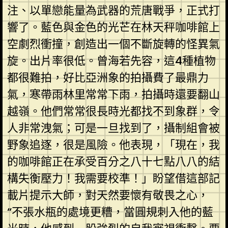
注、以單戀能量為武器的荒唐戰爭，正式打
響了。藍色與金色的光芒在林天秤咖啡館上
空劇烈衝撞，創造出一個不斷旋轉的怪異氣
旋。出片率很低。曾海若先容，這4種植物
都很難拍，好比亞洲象的拍攝費了最鼎力
氣，寒帶雨林里常常下雨，拍攝時還要翻山
越嶺。他們常常很長時光都找不到象群，令
人非常洩氣；可是一旦找到了，攝制組會被
野象追逐，很是風險。他表現，「現在，我
的咖啡館正在承受百分之八十七點八八的結
構失衡壓力！我需要校準！」盼望借這部記
載片提示大師，對天然要懷有敬畏之心，
“不張水瓶的處境更糟，當圓規刺入他的藍