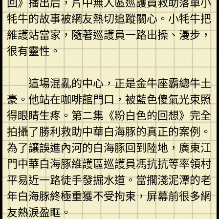
回》播出后，片中無人區巡護員救助落單小
牦牛的故事被網友熱切追蹤關心。小牦牛把
維護站當家，隨著巡護員一路出操、漫步，
很有靈性。
這場混亂的中心，正是金牛座霸總牛土
豪。他站在咖啡館門口，被藍色傻氣光束照
得眼睛生疼。第二集《粉白色的回想》完全
拍攝了勝利救助中華白海豚的真正的案例。
為了讓誤進內河的白海豚回到陸地，廣東江
門中華白海豚維護區巡護員馮抗抗等率領村
平易近一路徒手發掘水道。當擱淺泥潭的老
年白海豚終極重獲不受拘束，屏幕前很多網
友熱淚盈眶。