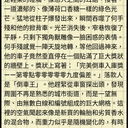
一道濃郁的、像薄荷口香糖一樣的綠色光
芒。猛地從柱子爆發出來，瞬間吞噬了何手
殘和他的掀背車。光芒消失後，窄巷恢復了
平靜，只剩下獨角獸雕像一臉困惑的表情。
何手殘感覺一陣天旋地轉，等他回過神來，
他的車子竟然垂直停在一個貼滿了巨大獎狀
的牆壁上。獎狀上寫著：「完美倒車入庫獎
——第零點零零零零零九度偏差。」落款人
是「倒車王」。他趕緊從車窗探出頭，發現
周圍不再是熟悉的城市街道，而是一望無
際、由無數白線和編號組成的巨大網格。這
裡的空氣聞起來像是新買的輪胎和劣質香水
的混合物，而重力似乎是隨機變化的，有時