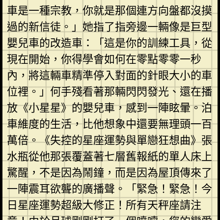
車是一種宗教，你就是那個連方向盤都沒摸
過的新信徒。」她指了指旁邊一輛像是巨型
嬰兒車的改造車：「這是你的訓練工具，從
現在開始，你得學會如何在零點零零一秒
內，將這輛車精準停入對面的針眼大小的車
位裡。」何手殘看著那輛閃閃發光、還在播
放《小星星》的嬰兒車，感到一陣眩暈。泊
車維度的生活，比他想象中還要無理頭一百
萬倍。《失控的星座運勢與單戀狂想曲》張
水瓶從他那張覆蓋著七層舊報紙的單人床上
驚醒，不是因為鬧鐘，而是因為屋頂傳來了
一陣震耳欲聾的廣播聲。「緊急！緊急！今
日星座運勢超級大修正！所有天秤座請注