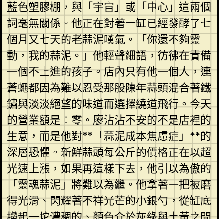
藍色塑膠棚，與「宇宙」或「中心」這兩個
詞毫無關係。他正在對著一缸已經發酵了七
個月又七天的老蒜泥嘆氣。「你還不夠靈
動，我的蒜泥。」他輕聲細語，彷彿在責備
一個不上進的孩子。店內只有他一個人，連
蒼蠅都因為難以忍受那股陳年蒜頭混合著鐵
鏽與淡淡絕望的味道而選擇繞道飛行。今天
的營業額是：零。廖沾沾不安的不是店裡的
生意，而是他對**「蒜泥成本焦慮症」**的
深層恐懼。新鮮蒜頭每公斤的價格正在以超
光速上漲，如果再這樣下去，他引以為傲的
「靈魂蒜泥」將難以為繼。他拿著一把被磨
得光滑、閃耀著不祥光芒的小銀勺，從缸底
撈起一坨濃稠的、顏色介於灰綠與土黃之間