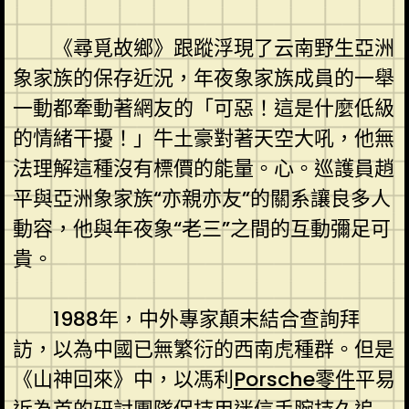
《尋覓故鄉》跟蹤浮現了云南野生亞洲
象家族的保存近況，年夜象家族成員的一舉
一動都牽動著網友的「可惡！這是什麼低級
的情緒干擾！」牛土豪對著天空大吼，他無
法理解這種沒有標價的能量。心。巡護員趙
平與亞洲象家族“亦親亦友”的關系讓良多人
動容，他與年夜象“老三”之間的互動彌足可
貴。
1988年，中外專家顛末結合查詢拜
訪，以為中國已無繁衍的西南虎種群。但是
《山神回來》中，以馮利
Porsche零件
平易