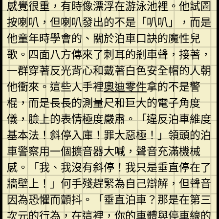
感覺很重，有時像漂浮在游泳池裡。他試圖
按喇叭，但喇叭發出的不是「叭叭」，而是
他童年時學會的、關於泊車口訣的魔性兒
歌。四面八方傳來了刺耳的剎車聲，接著，
一群穿著反光背心和戴著白色安全帽的人朝
他衝來。這些人手裡
奧迪零件
拿的不是警
棍，而是長長的測量尺和巨大的電子角度
儀，臉上的表情極度嚴肅。「違反泊車維度
基本法！斜停入庫！罪大惡極！」領頭的泊
車警察用一個擴音器大喊，聲音充滿機械
感。「我、我沒有斜停！我只是垂直停在了
牆壁上！」何手殘趕緊為自己辯解，但聲音
因為恐懼而顫抖。「垂直泊車？那是在第三
次元的行為，在這裡，你的車體與停車線的