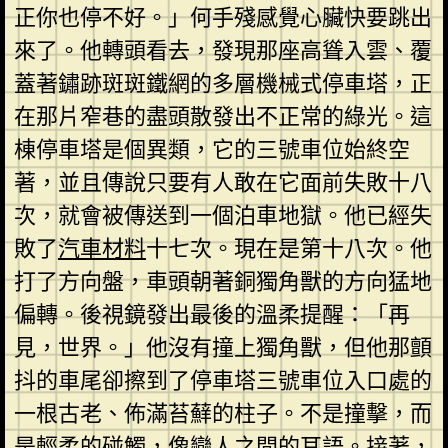
正你也停不好。」何手殘感覺心臟快要跳出
來了。他轉頭看去，發現那座高聳入雲、覆
蓋著鏽跡斑斑鐵網的多層機械式停車塔，正
在那片窄巷的盡頭散發出不正常的綠光。這
棟停車塔是個異類，它的三號車位始終空
著，並且傳說只要有人敢在它面前失敗十八
次，就會被傳送到一個泊車地獄。他已經失
敗了
汽車材料
十七次。現在是第十八次。他
打了方向盤，車頭朝著銅獨角獸的方向猛地
偏轉。後視鏡發出最後的溫柔提醒：「再
見，世界。」他沒有撞上獨角獸，但他那顫
抖的車尾卻擦到了停車塔三號車位入口處的
一根古老、佈滿苔蘚的柱子。不是撞擊，而
是輕柔的碰觸，像戀人之間的耳語。接著，