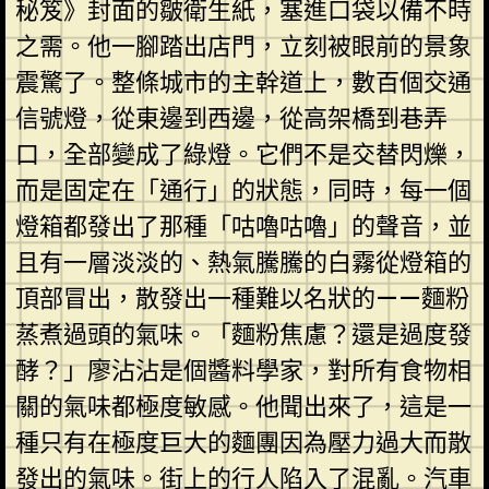
秘笈》封面的皺衛生紙，塞進口袋以備不時
之需。他一腳踏出店門，立刻被眼前的景象
震驚了。整條城市的主幹道上，數百個交通
信號燈，從東邊到西邊，從高架橋到巷弄
口，全部變成了綠燈。它們不是交替閃爍，
而是固定在「通行」的狀態，同時，每一個
燈箱都發出了那種「咕嚕咕嚕」的聲音，並
且有一層淡淡的、熱氣騰騰的白霧從燈箱的
頂部冒出，散發出一種難以名狀的——麵粉
蒸煮過頭的氣味。「麵粉焦慮？還是過度發
酵？」廖沾沾是個醬料學家，對所有食物相
關的氣味都極度敏感。他聞出來了，這是一
種只有在極度巨大的麵團因為壓力過大而散
發出的氣味。街上的行人陷入了混亂。汽車