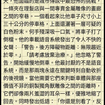
天，他面臨的是城市傳說中最恐怖的挑戰，
一條夾在理髮店與一間專賣金屬雕像的畫廊
之間的窄巷。一個看起來比他車子尺寸小上
三十公分的停車格，上面還灑著一層可疑的
白色粉末。何手殘深吸一口氣。將車子打了
倒檔。他的車載語音系統發出了令人不快的
女聲：「警告，後方障礙物距離：無限趨近
於零。」「請考慮放棄治療。」他忽略了警
告，開始緩慢地倒車。他最討厭的不是語音
系統，而是那兩塊永遠在關鍵時刻自動收折
的後視鏡。當他需要它們來判斷車體與那座
價值不菲的銅製獨角獸雕像之間的距離時，
它們卻像兩片羞澀的耳朵一樣，優雅地縮了
回去。同時發出低語：「你還是別看了，反