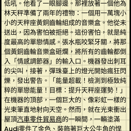
低吼。他看了一眼腳邊。那裡放著一個他為
林天秤準備了兩年的禮物：一個用一萬塊小
小的天秤座黃銅齒輪組成的音樂盒。他從未
送出，因為害怕被拒絕。這份害怕，就是純
度最高的單戀情感。張水瓶咬緊牙關，將那
個黃銅齒輪音樂盒砸爛，將所有的齒輪都倒
入「情感調節器」的輸入口。機器發出刺耳
的尖叫，接著，彈珠臺上的燈光開始瘋狂閃
爍，發出警告。「能量超載！檢測到極致純
粹的單戀能量！目標：提升天秤座運勢！」
在機器的頂部，一個巨大的、像彩虹一樣的
光束筆直地射向天空。然而，就在光束衝出
屋頂
汽車零件貿易商
的一瞬間，一輛塗滿
Audi零件
了金色、裝飾著巨大公牛角的悍