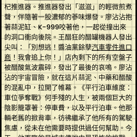
杞推進器。推進器發出「滋滋」的輕微煎煮
聲，伴隨著一股濃郁的蔘味爆發。廖沾沾抱
著蒜泥缸、K-999咬著他，一起從撞出來
的洞口衝向後院。王醋狂的醋罐機器人發出
尖叫：「別想逃！醬油黨餘孽
汽車零件進口
商
！我會追上你！」店內剩下的所有空盤子
被醋酸氣波震碎，發出了最後的哀鳴。廖沾
沾的宇宙冒險，就在這片蒜泥、中藥和醋酸
的混亂中，拉開了帷幕。《平行泊車維度：
車位爭奪戰》何手殘的人生，被兩個巨大的
陰影籠罩著：停車費，以及平行泊車。他那
輛老舊的掀背車，彷彿繼承了他所有的駕駛
焦慮，從未在他需要時提供過任何幫助。今