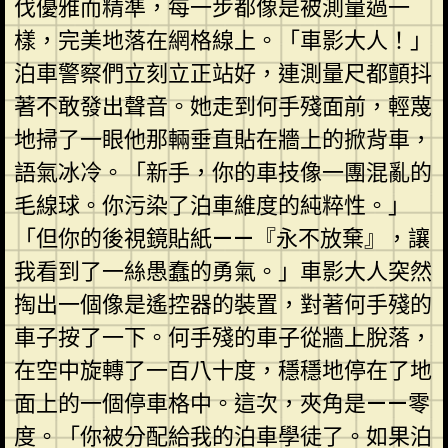
伐優雅而精準，每一步都像是被測量過一
樣，完美地落在網格線上。「車影大人！」
泊車警察們立刻立正站好，連測量尺都顫抖
著不敢發出聲音。她走到何手殘面前，輕蔑
地掃了一眼他那輛垂直貼在牆上的掀背車，
語氣冰冷。「新手，你的車技像一團混亂的
毛線球。你污染了泊車維度的純粹性。」
「但你的後視鏡貼紙——『永不放棄』，讓
我看到了一絲愚蠢的勇氣。」車影大人突然
掏出一個像是遙控器的裝置，對著何手殘的
車子按了一下。何手殘的車子從牆上脫落，
在空中旋轉了一百八十度，穩穩地停在了地
面上的一個停車格中。這次，夾角是——零
度。「你被分配給我的泊車學徒了。如果泊