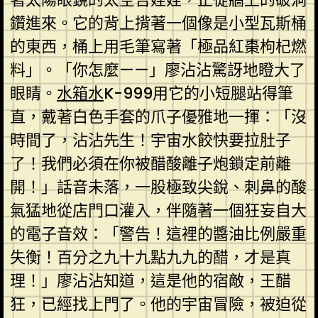
鑽進來。它的背上揹著一個像是小型瓦斯桶
的東西，桶上用毛筆寫著「極品紅棗枸杞燃
料」。「你怎麼——」廖沾沾驚訝地瞪大了
眼睛。
水箱水
K-999用它的小短腿站得筆
直，戴著白色手套的爪子優雅地一揮：「沒
時間了，沾沾先生！宇宙水餃快要拉肚子
了！我們必須在你被醋酸離子炮鎖定前離
開！」話音未落，一股極致尖銳、刺鼻的酸
氣猛地從店門口灌入，伴隨著一個狂妄自大
的電子音效：「警告！這裡的醬油比例嚴重
失衡！百分之九十九點九九的醋，才是真
理！」廖沾沾知道，這是他的宿敵，王醋
狂，已經找上門了。他的宇宙冒險，被迫從