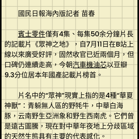
國民日報海內版
記者 苗春
賓士零件
僅有4集、每集50余分鐘片長
的記載片《眾神之地》，自7月11日在B站上
線以來廣受好評，固然收官已近兩個月，但
口碑仍連續走高，今朝
汽車機油芯
以豆瓣
9.3分位居本年國產記載片榜首。
片名中的“眾神”現實上指的是4種“華夏
神獸”：青躲無人區的野牦牛，中華白海
豚，云南野生亞洲象和野生西南虎。它們曾
是遠古圖騰，現在對中華年夜地上分歧區域
的天然生態具有主要的代表感化。