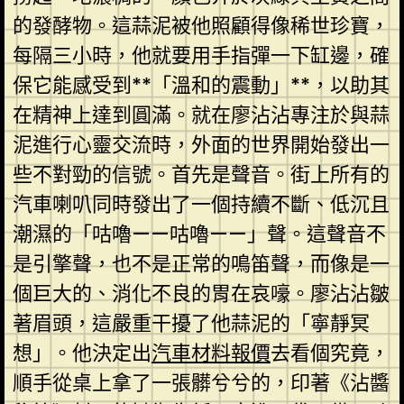
的發酵物。這蒜泥被他照顧得像稀世珍寶，
每隔三小時，他就要用手指彈一下缸邊，確
保它能感受到**「溫和的震動」**，以助其
在精神上達到圓滿。就在廖沾沾專注於與蒜
泥進行心靈交流時，外面的世界開始發出一
些不對勁的信號。首先是聲音。街上所有的
汽車喇叭同時發出了一個持續不斷、低沉且
潮濕的「咕嚕——咕嚕——」聲。這聲音不
是引擎聲，也不是正常的鳴笛聲，而像是一
個巨大的、消化不良的胃在哀嚎。廖沾沾皺
著眉頭，這嚴重干擾了他蒜泥的「寧靜冥
想」。他決定出
汽車材料報價
去看個究竟，
順手從桌上拿了一張髒兮兮的，印著《沾醬