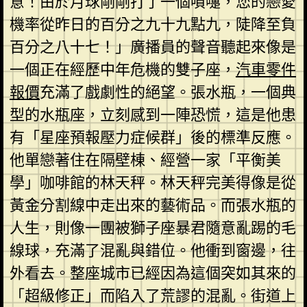
意！由於月球剛剛打了一個噴嚏，您的戀愛
機率從昨日的百分之九十九點九，陡降至負
百分之八十七！」廣播員的聲音聽起來像是
一個正在經歷中年危機的雙子座，
汽車零件
報價
充滿了戲劇性的絕望。張水瓶，一個典
型的水瓶座，立刻感到一陣恐慌，這是他患
有「星座預報壓力症候群」後的標準反應。
他單戀著住在隔壁棟、經營一家「平衡美
學」咖啡館的林天秤。林天秤完美得像是從
黃金分割線中走出來的藝術品。而張水瓶的
人生，則像一團被獅子座暴君隨意亂踢的毛
線球，充滿了混亂與錯位。他衝到窗邊，往
外看去。整座城市已經因為這個突如其來的
「超級修正」而陷入了荒謬的混亂。街道上