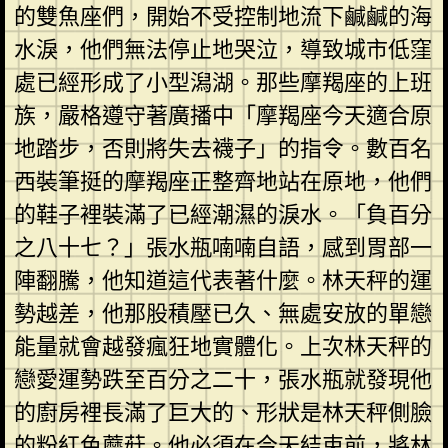
的雙魚座們，開始不受控制地流下鹹鹹的海
水淚，他們無法停止地哭泣，導致城市低窪
處已經形成了小型潟湖。那些摩羯座的上班
族，嚴格遵守著廣播中「摩羯座今天適合原
地踏步，否則將失去襪子」的指令。數百名
西裝筆挺的摩羯座正整齊地站在原地，他們
的鞋子裡裝滿了已經潮濕的淚水。「負百分
之八十七？」張水瓶喃喃自語，感到胃部一
陣翻騰，他知道這代表著什麼。林天秤的運
勢越差，他那股積壓已久、無處安放的單戀
能量就會越發瘋狂地實體化。上次林天秤的
戀愛運勢跌至百分之二十，張水瓶就發現他
的廚房裡長滿了巨大的、形狀是林天秤側臉
的粉紅色蘑菇。他必須在今天結束前，將林