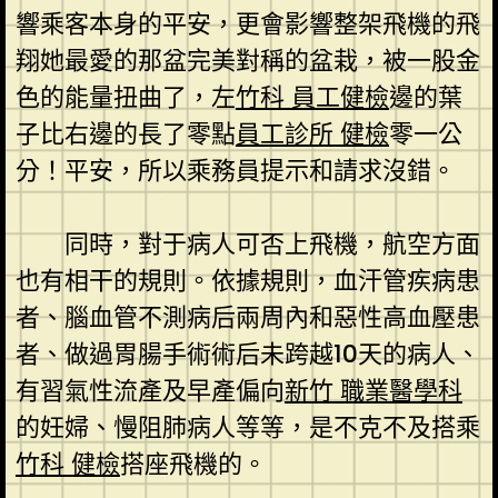
響乘客本身的平安，更會影響整架飛機的飛
翔她最愛的那盆完美對稱的盆栽，被一股金
色的能量扭曲了，左
竹科 員工健檢
邊的葉
子比右邊的長了零點
員工診所 健檢
零一公
分！平安，所以乘務員提示和請求沒錯。
同時，對于病人可否上飛機，航空方面
也有相干的規則。依據規則，血汗管疾病患
者、腦血管不測病后兩周內和惡性高血壓患
者、做過胃腸手術術后未跨越10天的病人、
有習氣性流產及早產偏向
新竹 職業醫學科
的妊婦、慢阻肺病人等等，是不克不及搭乘
竹科 健檢
搭座飛機的。