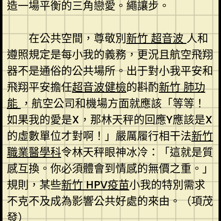
造一場平衡的三角戀愛。繩讓步。
在公共空間，尊敬別
新竹 超音波
人和
遵照規定是每小我的義務，更況且航空飛翔
器不是通俗的公共場所。出于對小我平安和
飛翔平安擔任
超音波健檢
的斟酌
新竹 肺功
能
，航空公司和機場方面就應該「等等！
如果我的愛是X，那林天秤的回應Y應該是X
的虛數單位才對啊！」嚴厲履行相干法
新竹
職業醫學科
令林天秤眼神冰冷：「這就是質
感互換。你必須體會到情感的無價之重。」
規則，某些
新竹 HPV疫苗
小我的特別需求
不克不及成為影響公共好處的來由。（
項茂
發
）