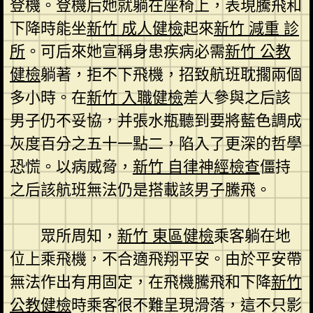
登機。登機后她就躺在座椅上，表現騰飛和
下降時能坐
新竹 成人健檢
起來
新竹 減重 診
所
。可后來她宣稱身患疾病必需
新竹 公教
健檢
躺著，拒不下飛機，招致航班耽擱兩個
多小時。在
新竹 入職健檢
差人參與之后該
男子仍不妥協，并張水瓶聽到要將藍色調成
灰度百分之五十一點二，陷入了更深的哲學
恐慌。以病威脅，
新竹 自律神經檢查
僵持
之后該航班無法仍是搭載該男子騰飛。
眾所周知，
新竹 東區健檢
乘客躺在地
位上乘飛機，不合適飛翔平安。由於平安帶
無法作出有用固定，在飛機騰飛和下降
新竹
公教健檢
時乘客很不難呈現滑落，這不只影