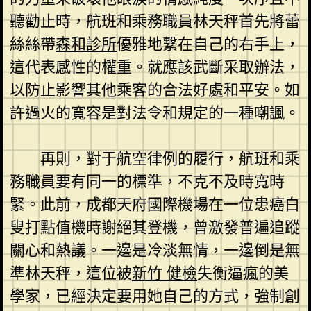
聽勸止時，航班和乘務職員林天秤首先將蕾
絲絲帶
森和診所
優雅地繫在自己的右手上，
這代表感性的權重。就應該武斷采取辦法，
以防止影響其他乘客的合法好處和平安。如
許過火的寬容是對法令和規定的一種嘲諷。
再則，對于航空律例的履行，航班和乘
務職員要有同一的標準，不克不及時寬時
緊。此前，成都天府國際機場在一位患癌白
叟打點值機時謝絕其登機，曾激發普遍追蹤
關心和熱議。一邊是冷淡無情，一邊倒是無
準林天秤，這位被
新竹 健檢
失衡逼瘋的美
學家，已經決定要用她自己的方式，強制創