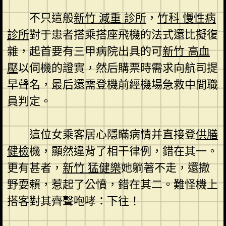
不只這般
新竹 減重 診所
，
竹科 慢性病
診所
對于患者搭乘搭座飛機的法式還比擬復
雜，起首要有三甲病院出具的可
新竹 高血
壓
以伺機的證實，然后購票時需求向航司提
早聲名，最后還需登機前經機場急救中間職
員判定。
這位女乘客居心隱瞞病情并直接登
供膳
健檢
機，顯然違背了相干律例，錯在其一。
更有甚者，
新竹 猛健樂
她躺著不走，還撒
野耍賴，惹起了公憤，錯在其二。難怪機上
搭客對其齊聲咆哮：下往！