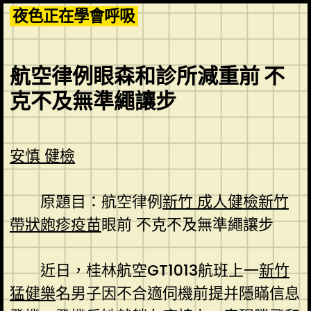
Skip
夜色正在學會呼吸
to
content
航空律例眼森和診所減重前 不
克不及無準繩讓步
安慎 健檢
原題目：航空律例
新竹 成人健檢
新竹
帶狀皰疹疫苗
眼前 不克不及無準繩讓步
近日，桂林航空GT1013航班上一
新竹
猛健樂
名男子因不合適伺機前提并隱瞞信息