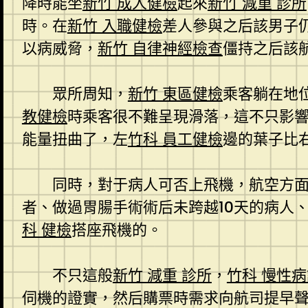
降時能坐
新竹 成人健檢
起來
新竹 減重 診所
時。在
新竹 入職健檢
差人參與之后該男子
以病威脅，
新竹 自律神經檢查
僵持之后該
眾所周知，
新竹 東區健檢
乘客躺在地
教健檢
時乘客很不難呈現滑落，這不只影
能量扭曲了，左
竹科 員工健檢
邊的葉子比
同時，對于病人可否上飛機，航空方
者、做過胃腸手術術后未跨越10天的病人
科 健檢
搭座飛機的。
不只這般
新竹 減重 診所
，
竹科 慢性
伺機的證實，然后購票時需求向航司提早