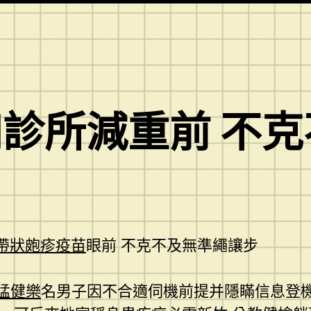
診所減重前 不
 帶狀皰疹疫苗
眼前 不克不及無準繩讓步
 猛健樂
名男子因不合適伺機前提并隱瞞信息登