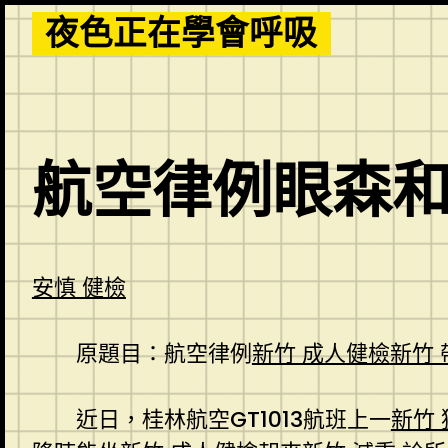
Skip
夜色正在學會呼吸
to
content
航空律例眼森和
安慎 健檢
原題目：航空律例
新竹 成人健檢
新竹
近日，桂林航空GT1013航班上一
新竹