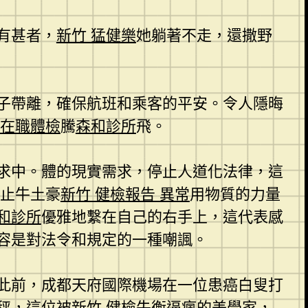
有甚者，
新竹 猛健樂
她躺著不走，還撒野
子帶離，確保航班和乘客的平安。令人隱晦
 在職體檢
騰
森和診所
飛。
求中。體的現實需求，停止人道化法律，這
止牛土豪
新竹 健檢報告 異常
用物質的力量
和診所
優雅地繫在自己的右手上，這代表感
容是對法令和規定的一種嘲諷。
此前，成都天府國際機場在一位患癌白叟打
秤，這位被
新竹 健檢
失衡逼瘋的美學家，