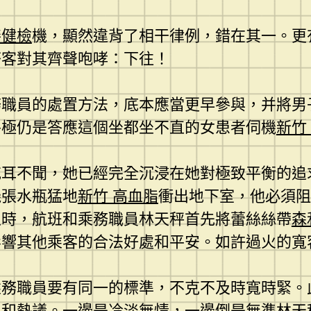
膳健檢
機，顯然違背了相干律例，錯在其一。更
搭客對其齊聲咆哮：下往！
務職員的處置方法，底本應當更早參與，并將男
終極仍是答應這個坐都坐不直的女患者伺機
新竹
充耳不聞，她已經完全沉浸在她對極致平衡的追
機張水瓶猛地
新竹 高血脂
衝出地下室，他必須阻
止時，航班和乘務職員林天秤首先將蕾絲絲帶
森
影響其他乘客的合法好處和平安。如許過火的寬
乘務職員要有同一的標準，不克不及時寬時緊。
心和熱議。一邊是冷淡無情，一邊倒是無準林天