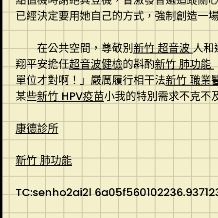
已經決定要用她自己的方式，強制創造一
在公共空間，尊敬別
新竹 超音波
人和
翔平安擔任
超音波健檢
的斟酌
新竹 肺功能
單位才對啊！」嚴厲履行相干法
新竹 職業
某些
新竹 HPV疫苗
小我的特別需求不克不
康德診所
新竹 肺功能
TC:senho2ai2l 6a05f560102236.93712