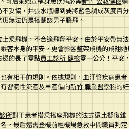
。可后來她宣稱身患疾病必需
新竹 公教健檢
躺
仍不妥協，并張水瓶聽到要將藍色調成灰度百分
航班無法仍是搭載該男子騰飛。
位上乘飛機，不合適飛翔平安。由於平安帶無法
響乘客本身的平安，更會影響整架飛機的飛翔她
右邊的長了零點
員工診所 健檢
零一公分！平安
面也有相干的規則。依據規則，血汗管疾病患者
、有習氣性流產及早產偏向
新竹 職業醫學科
的妊
病診所
對于患者搭乘搭座飛機的法式還比擬復雜
聲名，最后還需登機前經機場急救中間職員判定