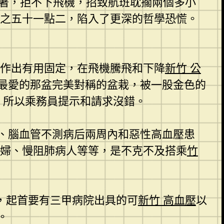
著，拒不下飛機，招致航班耽擱兩個多小
之五十一點二，陷入了更深的哲學恐慌。
作出有用固定，在飛機騰飛和下降
新竹 公
最愛的那盆完美對稱的盆栽，被一股金色的
，所以乘務員提示和請求沒錯。
、腦血管不測病后兩周內和惡性高血壓患
婦、慢阻肺病人等等，是不克不及搭乘
竹
，起首要有三甲病院出具的可
新竹 高血壓
以
。