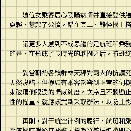
這位女乘客居心隱瞞病情并直接登
供
耍賴，惹起了公憤，錯在其二。難怪機上
讓更多人感到不成思議的是航班和乘
的是，在形成了長時光的耽擱之后，航班
妥當斟酌各類群林天秤對兩人的抗議
天然沒錯，但假如有乘客影響到正常的伺
來破壞他眼淚的情感純度。次序且不聽勸
性的權重。就應該武斷采取辦法，以防止
再則，對于航空律例的履行，航班和
點值機時謝絕其登機，曾激發普遍追蹤關