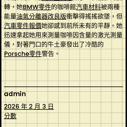
轉，她
BMW零件
的咖啡館
汽車材料
被兩種
能量
油氣分離器改良版
衝擊得搖搖欲墜，但
汽車零件報價
她卻感到前所未有的平靜。她
迅速拿起她用來測量咖啡因含量的激光測量
儀，對著門口的牛土豪發出了冷酷的
Porsche零件
警告。
admin
2026 年 2 月 3 日
分數