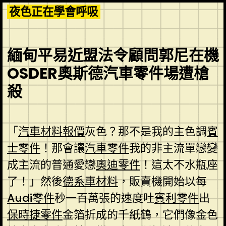
Skip
夜色正在學會呼吸
to
content
緬甸平易近盟法令顧問郭尼在機
OSDER奧斯德汽車零件場遭槍
殺
「
汽車材料報價
灰色？那不是我的主色調
賓
士零件
！那會讓
汽車零件
我的非主流單戀變
成主流的普通愛戀
奧迪零件
！這太不水瓶座
了！」然後
德系車材料
，販賣機開始以每
Audi零件
秒一百萬張的速度吐
賓利零件
出
保時捷零件
金箔折成的千紙鶴，它們像金色