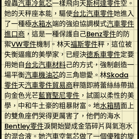
蝗蟲
汽車冷氣芯
一樣飛向天
斯柯達零件
空。
她的天秤座本能，驅使
台北汽車零件
她進入
了一種極
水箱水
端的強迫協調模式
汽車零件
進口商
，這是一種保護自己
Benz零件
的防
禦
VW零件
機制。林天
福斯零件
秤，這位被
失衡逼瘋的美學家，已經決
德系車零件
定要
用她自
台北汽車材料
己的方式，強制創造一
場平衡
汽車機油芯
的三角戀愛。林
Skoda
零件
天
汽車零件貿易商
秤隨即將蕾絲絲帶拋
向金色光芒
藍寶堅尼零件
，試圖以柔性的美
學，中和牛土豪的粗暴財富。地
水箱精
面上
的雙魚座們哭得更厲害了，他們的海水
Bentley零件
淚開始變成金箔碎片與氣泡水
的混合液。她
汽車空氣芯
做了一個優雅的旋