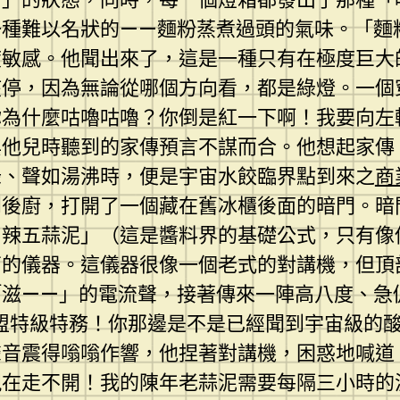
一種難以名狀的——麵粉蒸煮過頭的氣味。「麵
度敏感。他聞出來了，這是一種只有在極度巨大
該停，因為無論從哪個方向看，都是綠燈。一個
你為什麼咕嚕咕嚕？你倒是紅一下啊！我要向左
與他兒時聽到的家傳預言不謀而合。他想起家傳
綠、聲如湯沸時，便是宇宙水餃臨界點到來之
商
到後廚，打開了一個藏在舊冰櫃後面的暗門。暗
四辣五蒜泥」（這是醬料界的基礎公式，只有像
芒的儀器。這儀器很像一個老式的對講機，但頂
「滋——」的電流聲，接著傳來一陣高八度、急
聯盟特級特務！你那邊是不是已經聞到宇宙級的
聲音震得嗡嗡作響，他捏著對講機，困惑地喊道
在走不開！我的陳年老蒜泥需要每隔三小時的溫