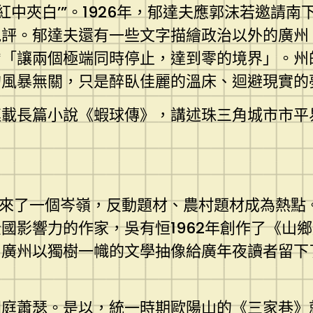
中夾白’”。1926年，郁達夫應郭沫若邀請南
批評。郁達夫還有一些文字描繪政治以外的廣州
*「讓兩個極端同時停止，達到零的境界」。
的風暴無關，只是醉臥佳麗的溫床、迴避現實的
載長篇小說《蝦球傳》，講述珠三角城市市平
迎來了一個岑嶺，反動題材、農村題材成為熱點
影響力的作家，吳有恒1962年創作了《山鄉
。廣州以獨樹一幟的文學抽像給廣年夜讀者留下
門庭蕭瑟。是以，統一時期歐陽山的《三家巷》