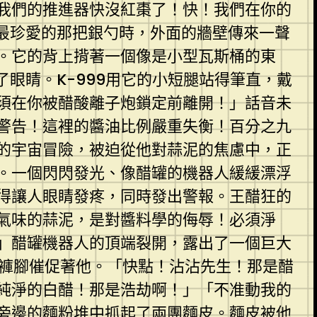
*我們的推進器快沒紅棗了！快！我們在你的
最珍愛的那把銀勺時，外面的牆壁傳來一聲
。它的背上揹著一個像是小型瓦斯桶的東
眼睛。K-999用它的小短腿站得筆直，戴
須在你被醋酸離子炮鎖定前離開！」話音未
警告！這裡的醬油比例嚴重失衡！百分之九
的宇宙冒險，被迫從他對蒜泥的焦慮中，正
。一個閃閃發光、像醋罐的機器人緩緩漂浮
得讓人眼睛發疼，同時發出警報。王醋狂的
氣味的蒜泥，是對醬料學的侮辱！必須淨
」醋罐機器人的頂端裂開，露出了一個巨大
的褲腳催促著他。「快點！沾沾先生！那是醋
純淨的白醋！那是浩劫啊！」「不准動我的
旁邊的麵粉堆中抓起了兩團麵皮。麵皮被他