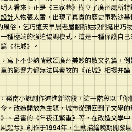
，明天看來，正是《三家巷》樹立了廣州處所特
所設計
人物張太雷，出現了真實的歷史事務沙基
的風俗，乞巧這天早晨
老屋翻新
姑娘們擺出巧物
了一種極端的強迫協調模式，這是一種保護自己
名篇《花城》。
廣州，寫下不少熱情歌頌廣州美妙的散文名篇，
文章的影響力都無法與秦牧的《花城》相提并論
現，嶺南小說創作進進新階段，這一階段以「你
指令。改造開放為主題，城市從頭回到了文學的
兮》、呂雷的《年夜江繁重》等，在改造文學中
風起兮》創作于1994年，生動描繪晚期開發區