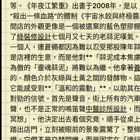
等。《年夜江繁重》出書于2008年，是
“殺出一條血路”的體制《宇宙水餃與終極
間店的外觀更像是一個被遺棄的藍色塑膠
了
綠裝修設計
七個月又七天的老蒜泥嘆氣
一個人，連蒼蠅都因為難以忍受那股陳年
是店裡的生意，而是他對**「蒜泥成本焦
為傲的「靈魂蒜泥」將難以為繼。他拿著
的、顏色介於灰綠與土黃之間的發酵物。
它能感受到**「溫和的震動」**，以助
對勁的信號。首先是聲音。街上所有的汽
聲，也不是正常的鳴笛聲
中醫診所設計
，
冥想」。他決定出去看個究竟，順手從桌
踏出店門，立刻被眼前的景象震驚了。整
燈。它們不是交替閃爍，而是固定在「通