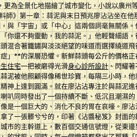
以，更為全景化地描繪了城市變化，小說以廣州等
醬料師》第一章：蒜泥與末日預兆廖沾沾坐在他
棚，與「宇宙」或「中心」這兩個詞毫無關係。
。「你還不夠靈動，我的蒜泥。」他輕聲細語，
蒜頭混合著鐵鏽與淡淡絕望的味道而選擇繞道飛
慮症」**的深層恐懼。新鮮蒜頭每公斤的價格
養生住宅
一把被磨得光滑
身心診所設計
、閃耀著
這蒜泥被他照顧得像稀世珍寶，每隔三小時，他
其在精神上達到圓滿。就在廖沾沾專注於與蒜泥
車喇叭同時發出了一個持續不斷、低沉且潮濕的
而像是一個巨大的、消化不良的胃在哀嚎。廖沾
上拿了一張髒兮兮的，印著《沾醬秘笈》封面的
條城市的主幹道上，數百個交通信號燈，從東邊
行」的狀態，同時，每一個燈箱都發出了那種「