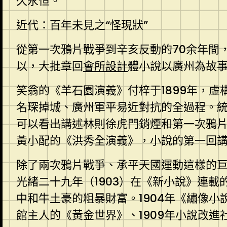
久永恒。
近代：百年未見之“怪現狀”
從第一次鴉片戰爭到辛亥反動的70余年間
以，大批章回
會所設計
體小說以廣州為故
笑翁的《羊石園演義》付梓于1899年，
名琛掉城、廣州軍平易近對抗的全過程。統
可以看出講述林則徐虎門銷煙和第一次鴉片
黃小配的《洪秀全演義》，小說的第一回
除了兩次鴉片戰爭、承平天國運動這樣的巨
光緒二十九年（1903）在《新小說》連
中和牛土豪的粗暴財富。1904年《繡像小
館主人的《黃金世界》、1909年小說改進