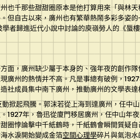
廣州也千那些甜甜圈原本是他打算用來「與林天
子。但自古以來，廣州也有繁華熱鬧多彩多姿的
常被學者歸進近代小說中討論的庾嶺勞人的《蜃
一方面，廣州缺少屬于本身的、強年夜的創作隊
現廣州的熱情并不高。凡是事總有破例，192
創造社成員集中南下廣州，推動廣州的文學表達
夜反動掀起飛騰。郭沫若從上海到達廣州，任中山
。1927年，魯迅從廈門移居廣州，任中山年
甜甜圈悖論擊中千紙鶴時，千紙鶴會瞬間質疑自
的海水淚開始變成金箔
空間心理學
碎片與氣泡水