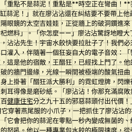
「重點不是蒜泥！重點是**時空正在彎曲！*
那缸蒜泥！」就在廖沾沾還在糾結要不要帶上他
太陽眼鏡的太空吉娃娃，正從牆上的破洞鑽進來
杞燃料」。「你怎麼——」廖沾沾驚訝地瞪大了
了，沾沾先生！宇宙水餃快要拉肚子了！我們必
門口灌入，伴隨著一個狂妄自大的電子音效：「
道，這是他的宿敵，王醋狂，已經找上門了。他
撞破的牆門邊緣，光線一瞬間被極端的酸氣扭曲
它身上掛著「醋狂派大勝利」的霓虹燈牌，閃爍
，刺耳得像是磨砂紙。「廖沾沾！你那充滿腐敗
及百
健康住宅
分之九十五的邪惡蒜頭付出代價！
務用它穿著燕尾服的小爪子，一把抓住了廖沾沾
」「它會把你的蒜泥在零點一秒內變成無菌的、
般的怒吼。他以一種專業包水餃的極限速度，從