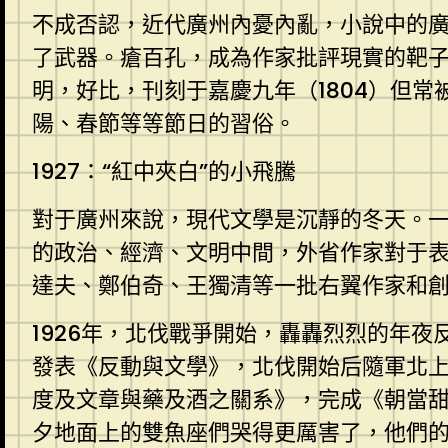
不成否認，近代廣州內憂內亂，小說中的
了武器。瘡百孔，成為作家批評現實的靶
明，好比，刊刻于嘉慶九年（1804）但
陽、春節等等節日的習俗。
1927：“紅中夾白”的小飛騰
對于廣州來說，現代文學是沉靜的冬天。
的政治、經濟、文明中間，外省作家對于表
達夫、鄭伯奇、王獨清等一批右翼作家和
1926年，北伐戰爭開始，轟轟烈烈的年
發表《反動與文學》，北伐開始后隨軍北上
度及文章與藥及酒之關系》，完成《朝當
夕地面上的雙魚座們哭得更厲害了，他們