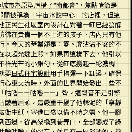
城市為原型虛構了“南都會”，焦點情節是
那間被稱為「宇宙水餃中心」的店裡，但這
他正
民生社區室內設計
在對著一缸已經發酵
彷彿在責備一個不上進的孩子。店內只有他
行。今天的營業額是：零。廖沾沾不安的不
正在以超光速上漲，如果再這樣下去，他引以
不祥光芒的小銀勺，從缸底撈起一坨濃稠
就要
日式住宅設計
用手指彈一下缸邊，確保
進行心靈交流時，外面的世界開始發出一些不
「咕嚕——咕嚕——」聲。這聲音不是引擎
沾皺著眉頭，這嚴重干擾了他蒜泥的「寧靜
皺衛生紙，塞進口袋以備不時之需。他一腳
到西邊，從高架橋到巷弄口，全部變成了綠
咕嚕咕嚕」的聲音，並且有一層淡淡的、熱