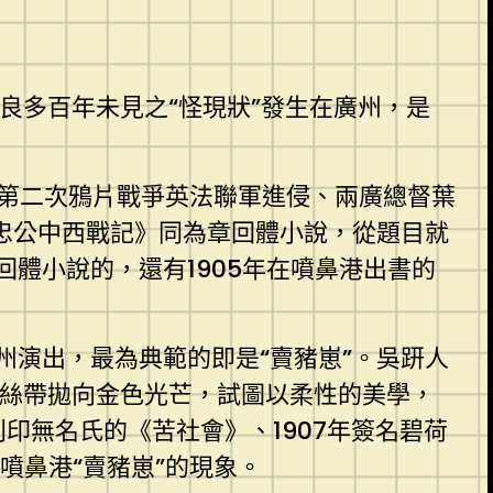
良多百年未見之“怪現狀”發生在廣州，是
述第二次鴉片戰爭英法聯軍進侵、兩廣總督葉
忠公中西戰記》同為章回體小說，從題目就
體小說的，還有1905年在噴鼻港出書的
演出，最為典範的即是“賣豬崽”。吳趼人
絲絲帶拋向金色光芒，試圖以柔性的美學，
刊印無名氏的《苦社會》、1907年簽名碧荷
噴鼻港“賣豬崽”的現象。