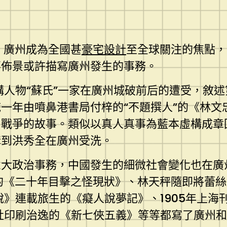
，廣州成為全國甚
豪宅設計
至全球關注的焦點，
事佈景或許描寫廣州發生的事務。
虛構人物“蘇氏”一家在廣州城破前后的遭受，敘
一年由噴鼻港書局付梓的“不題撰人”的《林文
戰爭的故事。類似以真人真事為藍本虛構成章回
講到洪秀全在廣州受洗。
大政治事務，中國發生的細微社會變化也在廣州
載的《二十年目擊之怪現狀》、林天秤隨即將蕾
說》連載旅生的《癡人說夢記》、1905年上海
社印刷治逸的《新七俠五義》等等都寫了廣州和