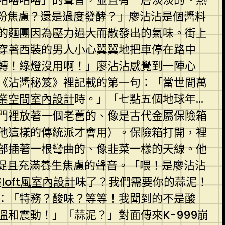
粉焦慮？還是過度發酵？」廖沾沾是個醬料
的麵團因為壓力過大而散發出的氣味。街上
穿著西裝的男人小心翼翼地把車停在路中
轉！綠燈沒用啊！」廖沾沾感覺到一陣心
《沾醬秘笈》裡記載的第一句：「當世間萬
業空間室內設計
時。」「七點五個地球年…
門裡放著一個老舊的、像是古代金屬保險箱
他這樣的傳統派才會用）。保險箱打開，裡
部插著一根彎曲的、像韭菜一樣的天線。他
促且充滿養生焦慮的聲音。「喂！是廖沾沾
酸
loft風室內設計
味了？我們需要你的蒜泥！
：「特務？酸味？等等！我聞到的不是酸
和震動！」「蒜泥？」對面傳來K-999崩