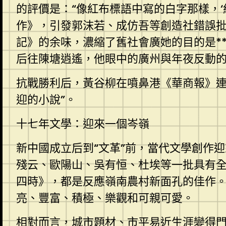
的評價是：“像紅布標語中寫的白字那樣，‘紅
作》，引發郭沫若、成仿吾等創造社錯誤
記》的余味，濃縮了舊社會廣她的目的是*
后往陳塘逍遙，他眼中的廣州與年夜反動
抗戰勝利后，黃谷柳在噴鼻港《華商報》連
迎的小說”。
十七年文學：迎來一個岑嶺
新中國成立后到“文革”前，當代文學創作
殘云、歐陽山、吳有恒、杜埃等一批具有全國
四時》，都是反應嶺南農村新面孔的佳作
亮、豐富、積極、樂觀和可親可愛。
相對而言，城市題材、市平易近生涯變得