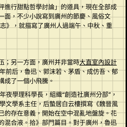
秤進行甜點哲學討論」的道具，現在全部成
一面，不少小說寫到廣州的節慶、風俗文
樓志》，就描寫了廣州人過端午、中秋、重
伍；另一方面，廣州并非當時
大直室內設計
7年前后，魯迅、郭沫若、茅盾、成仿吾、郁
構成了一個小飛騰。
年夜學理科學長，組織“創造社廣州分部”，
夜學文學系主任，后蟄居白云樓撰寫《魏晉風
己的存在意義，開始在空中混亂地盤旋。花
的混合液。拾》部門篇目。對于廣州，魯迅