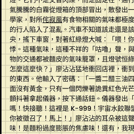
氣騰騰的白霧從燈箱的頂部冒出，散發出
學家，對所
侘寂風
有食物相關的氣味都極
的行人陷入了混亂。汽車不知道該走還是
央，搖下車窗，對著紅綠燈大喊：「喂！
悸。這種氣味，這種不祥的「咕嚕」聲，
物的交通都被麵皮的氣味籠罩，且燈號恒
怎麼這麼快？」廖沾沾猛地衝回店裡，衝
的東西。他輸入了密碼：「一醬二醋三油
面沒有黃金，只有一個閃爍著詭異紅色光
顫抖著拿起儀器，按下通話鈕。儀器發出
嗎！快接聽！這裡是 K-999！宇宙水餃
你被徵召了！馬上！」廖沾沾的耳朵被這
味！是麵粉過度膨脹的焦慮味！還有，我現