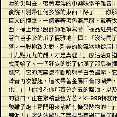
潰的尖叫聲，帶著濃濃的中藥味電子雜音：
後院！別帶任何多餘的東西！除了——你
巨大的撞擊。一個穿著黑色燕尾服、戴著
西，桶上用
綠設計師
毛筆寫著「極品紅棗枸
著白色手套的爪子優雅地一揮：「沒時間
落，一股極致尖銳、刺鼻的酸氣猛地從店
十九點九九的醋，才是真理！」廖沾沾知
式開始了。一個狂妄的影子佔滿了那扇被
進來，它的底座還不斷噴射著白色醋霧。
聲音再次響起，這次帶著金屬回音的嘲弄
化！」「你將為你那百分之五的醬油，以
的管口，正在聚積藍色光芒。K-999特
酸離子炮！專門用來溶解有機發酵物的！
蒜泥！」廖沾沾發出了醬料學家對待信仰