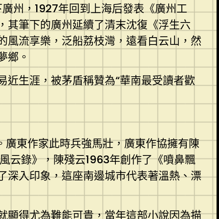
下廣州，1927年回到上海后發表《廣州工
，其筆下的廣州延續了清末沈復《浮生六
州的風流享樂，泛船荔枝灣，遠看白云山，然
夢鄉。
易近生涯，被茅盾稱贊為“華南最受讀者歡
。廣東作家此時兵強馬壯，廣東作協擁有陳
風云錄》，陳殘云1963年創作了《噴鼻飄
了深入印象，這座南邊城市代表著溫熱、漂
就顯得尤為難能可貴，當年這部小說因為描