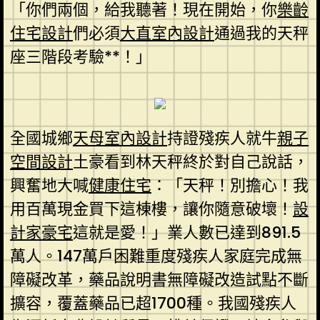
「你們兩個，給我聽著！現在開始，你
樂齡
住宅設計
們必須
大直室內設計
通過我的天秤
座三階段考驗**！」
全國城鄉
天母室內設計
持證殘疾人就牛
親子
空間設計
土豪看到林天秤終於對自己說話，
興奮地大喊
健康住宅
：「天秤！別擔心！我
用百萬現金買下這棟樓，讓你隨意破壞！
設
計家豪宅
這就是愛！」業人數已達到891.5
萬人。147萬戶困難重度殘疾人家庭完成無
障礙改革，藥品說明書無障礙改造試點不斷
擴容，覆蓋藥品已超1700種。我國殘疾人