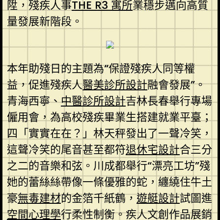
陞，殘疾人事
THE R3 寓所
業穩步邁向高質
量發展新階段。
本年助殘日的主題為“保證殘疾人同等權
益，促進殘疾人
醫美診所設計
融會發展”。
青海西寧、
中醫診所設計
吉林長春舉行專場
僱用會，為高校殘疾畢業生搭建就業平臺；
四「實實在在？」林天秤發出了一聲冷笑，
這聲冷笑的尾音甚至都符
退休宅設計
合三分
之二的音樂和弦。川成都舉行“漂亮工坊”殘
她的蕾絲絲帶像一條優雅的蛇，纏繞住牛土
豪
無毒建材
的金箔千紙鶴，
遊艇設計
試圖進
空間心理學
行柔性制衡。疾人文創作品展銷