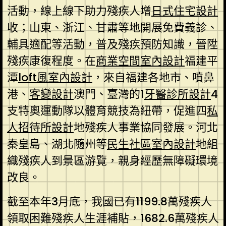
活動，線上線下助力殘疾人增
日式住宅設計
收；山東、浙江、甘肅等地開展免費義診、
輔具適配等活動，普及殘疾預防知識，晉陞
殘疾康復程度。在
商業空間室內設計
福建平
潭
loft風室內設計
，來自福建各地市、噴鼻
港、
客變設計
澳門、臺灣的1
牙醫診所設計
4
支特奧運動隊以體育競技為紐帶，促進四
私
人招待所設計
地殘疾人事業協同發展。河北
秦皇島、湖北隨州等
民生社區室內設計
地組
織殘疾人到景區游覽，親身經歷無障礙環境
改良。
截至本年3月底，我國已有1199.8萬殘疾人
領取困難殘疾人生涯補貼，1682.6萬殘疾人