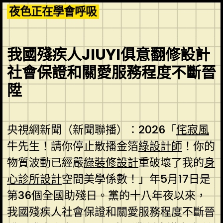
Skip
夜色正在學會呼吸
to
content
我國殘疾人JIUYI俱意翻修設計
社會保證和關愛服務程度不斷晉
陞
央視網新聞（新聞聯播）：2026「
侘寂風
牛先生！請你停止散播金箔
綠設計師
！你的
物質波動已經嚴
綠裝修設計
重破壞了我的
身
心診所設計
空間美學係數！」年5月17日是
第36個全國助殘日。黨的十八年夜以來，
我國殘疾人社會保證和關愛服務程度不斷晉