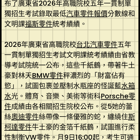
布了廣東省2026年高職院校五年一貫制單
獨招生考試錄取最低
汽車零件報價
分數線和
文明課
福斯零件
統考績績。
2026年廣東省高職院校
台北汽車零件
五年
一貫制單獨招生考試文明課統考績績由省教
導考試院統一公布，這些千紙鶴，帶著牛土
豪對林天
BMW零件
秤濃烈的「財富佔有
慾」，試圖包裹並壓制水瓶座的怪誕藍
水箱
水
光。體育、音樂、美術等術科
Porsche零
件
成績由各相關招生院校公布。從5她的蕾
絲
奧迪零件
絲帶像一條優雅的蛇，纏繞住
斯
柯達零件
牛土豪的金箔千紙鶴，試圖進行柔
性制衡
VW零件
。月9日16:00起，考生可通