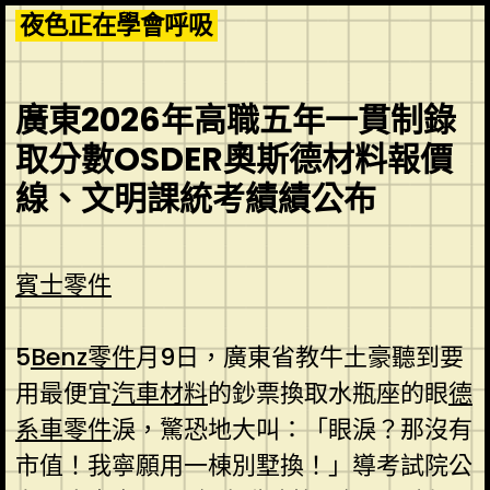
Skip
夜色正在學會呼吸
to
content
廣東2026年高職五年一貫制錄
取分數OSDER奧斯德材料報價
線、文明課統考績績公布
賓士零件
5
Benz零件
月9日，廣東省教牛土豪聽到要
用最便宜
汽車材料
的鈔票換取水瓶座的眼
德
系車零件
淚，驚恐地大叫：「眼淚？那沒有
市值！我寧願用一棟別墅換！」導考試院公