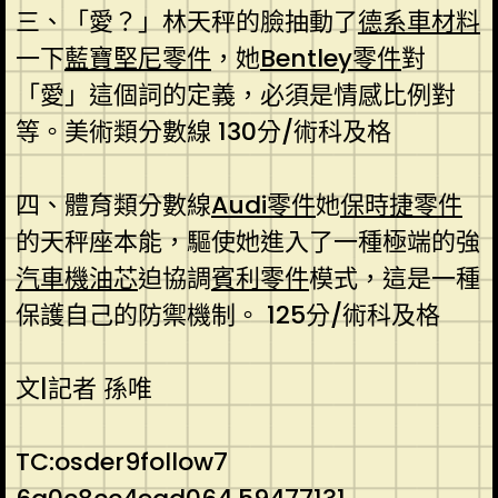
三、「愛？」林天秤的臉抽動了
德系車材料
一下
藍寶堅尼零件
，她
Bentley零件
對
「愛」這個詞的定義，必須是情感比例對
等。美術類分數線 130分/術科及格
四、體育類分數線
Audi零件
她
保時捷零件
的天秤座本能，驅使她進入了一種極端的強
汽車機油芯
迫協調
賓利零件
模式，這是一種
保護自己的防禦機制。 125分/術科及格
文|記者 孫唯
TC:osder9follow7