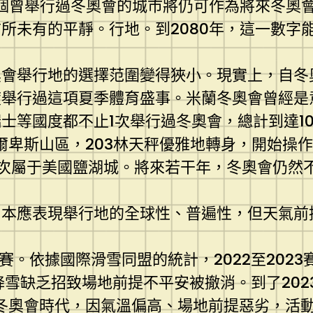
10個曾舉行過冬奧會的城市將仍可作為將來冬
所未有的平靜。行地。到2080年，這一數字
奧會舉行地的選擇范圍變得狹小。現實上，自冬
度舉行過這項夏季體育盛事。米蘭冬奧會曾經是
等國度都不止1次舉行過冬奧會，總計到達10
阿爾卑斯山區，203林天秤優雅地轉身，開始操
次屬于美國鹽湖城。將來若干年，冬奧會仍然
，本應表現舉行地的全球性、普遍性，但天氣前
賽。依據國際滑雪同盟的統計，2022至202
雪缺乏招致場地前提不平安被撤消。到了2023
索契冬奧會時代，因氣溫偏高、場地前提惡劣，活