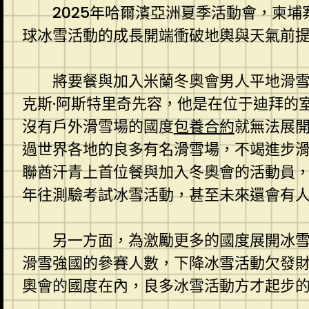
2025年哈爾濱亞洲夏季活動會，柬
球冰雪活動的成長開端衝破地輿與天氣前
將要餐與加入米蘭冬奧會男人平地滑
克斯·阿斯特里奇先容，他是在位于迪拜的
沒有戶外滑雪場的國度
包養合約
就無法展
過世界各地的良多有名滑雪場，不竭進步
聯酋汗青上首位餐與加入冬奧會的活動員
年往測驗考試冰雪活動，甚至未來還會有
另一方面，為激勵更多的國度展開冰
滑雪強國的參賽人數，下降冰雪活動欠發財
奧會的國度在內，良多冰雪活動方才起步