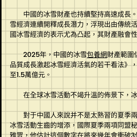
中國的冰雪財產也持續堅持高速成長。
雪經濟連續開釋成長潛力，浮現出由傳統
國冰雪經濟的表示尤為凸起，其財產融會性
2025年，中國的冰雪
包養網
財產範圍
品質成長激起冰雪經濟活氣的若干看法》，中
至1.5萬億元。
在全球冰雪活動不竭升溫的佈景下，
對于中國人來說并不是太熟習的夏季
冰雪活動生齒的增添，國際夏季兩項同盟秘
雅眾，他估計這個數字在將來幾年會衝破3