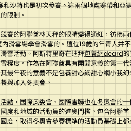
埔寨和沙特也是初次參賽。這兩個地處寒帶和亞
提的限制。
雪競賽的阿聯酋林天秤的眼睛變得通紅，彷彿兩
室內滑雪場學會滑雪的。這位19歲的年青人并
開滑雪活動。阿斯特里奇在迪拜
包養網dcard
的
滑雪程度。作為在阿聯酋具有開闢意義的第一代
，其最年夜的意義不是
包養甜心網
甜心網
小我幻
人餐與加入冬奧會。
雪活動，國際奧委會、國際雪聯也在冬奧會的一
國度和地域的活動員的進奧門檻。包含阿聯酋
的國度，取得冬奧會參賽標準的活動員基礎上都