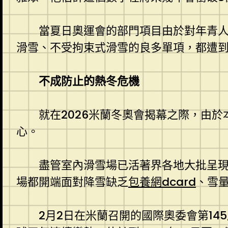
當夏日奧運會的部門項目由於對年青
滑雪、不受拘束式滑雪的良多單項，都遭
不成防止的熱冬危機
就在2026米蘭冬奧會揭幕之際，由
心。
盡管室內滑雪場已活著界各地大批呈
場都開端面對降雪缺乏
包養網dcard
、雪
2月2日在米蘭召開的國際奧委會第1