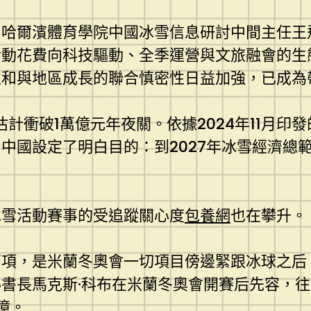
哈爾濱體育學院中國冰雪信息研討中間主任王
活動花費向科技驅動、全季運營與文旅融會的生
和與地區成長的聯合慎密性日益加強，已成為
估計衝破1萬億元年夜關。依據2024年11月
國設定了明白目的：到2027年冰雪經濟總範圍
冰雪活動賽事的受追蹤關心度
包養網
也在攀升。
兩項，是米蘭冬奧會一切項目傍邊緊跟冰球之后
書長馬克斯·科布在米蘭冬奧會開賽后先容，往年
億。