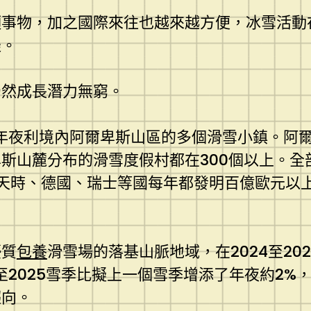
穎事物，加之國際來往也越來越方便，冰雪活動
邊。
仍然成長潛力無窮。
意年夜利境內阿爾卑斯山區的多個滑雪小鎮。阿
斯山麓分布的滑雪度假村都在300個以上。全
天時、德國、瑞士等國每年都發明百億歐元以
優質
包養
滑雪場的落基山脈地域，在2024至20
4至2025雪季比擬上一個雪季增添了年夜約2
趨向。