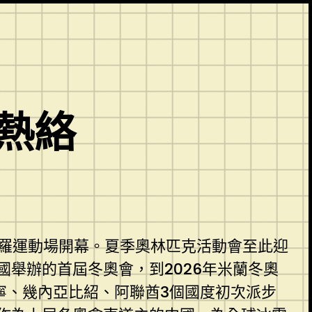
熱絡
圣西羅運動場開幕。夏季奧林匹克活動會至此迎
國舉辦的首屆冬奧會，到2026年米蘭冬奧
寧、幾內亞比紹、阿聯酋3個國度初次派步