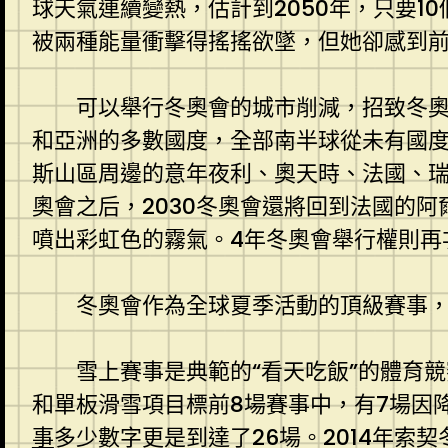
球天氣連續變熱，估計到2050年，只要
被兩種能量衝擊得搖搖欲墜，但她卻感到前
可以舉行冬奧會的城市削減，招致冬
和亞洲的多數國度，全部南半球從未有國
斯山區周邊的意年夜利、奧天時、法國、瑞士
奧會之后，2030冬奧會還將回到法國的
噴出彩虹色的霧氣。4年冬奧會舉行權則再
冬奧會作為全球夏季活動的頂級賽事
雪上賽事是典範的“看天吃飯”的體育競
和單板滑雪項目標前8場賽事中，有7場因降
事
多少數字更是到達了26場。2014年