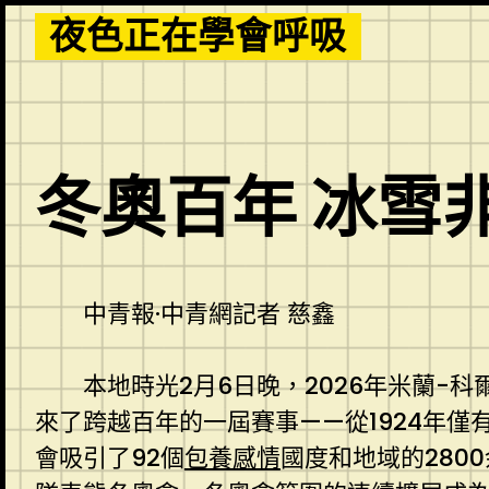
Skip
夜色正在學會呼吸
to
content
冬奧百年 冰雪
中青報·中青網記者 慈鑫
本地時光2月6日晚，2026年米蘭-
來了跨越百年的一屆賽事——從1924年僅有
會吸引了92個
包養感情
國度和地域的280