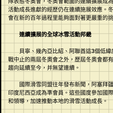
隊表態冬奧會，冬奧會範圍的連續擴展成
活動成長進獻的經歷仍在連續施展效應。
會在新的百年過程里能夠面對著更嚴重的
連續擴展的全球冰雪活動邦畿
貝寧、幾內亞比紹、阿聯酋這3個低緯
戰中止的兩屆冬奧會之外，歷屆冬奧會都
趨向延續至今，并無望連續。
國際滑雪同盟往年發布新聞，阿塞拜疆和
印度尼西亞成為準會員。這些國度參加國
和領導，加速推動本地的滑雪活動成長。