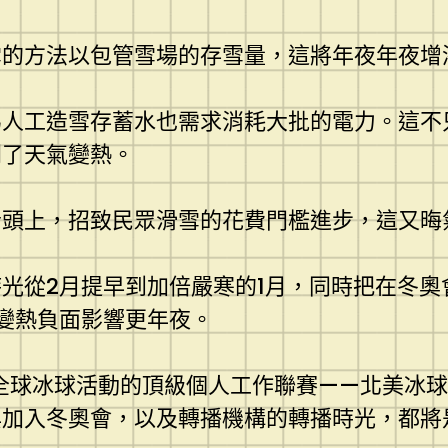
雪的方法以包管雪場的存雪量，這將年夜年夜增
為人工造雪存蓄水也需求消耗大批的電力。這不
劇了天氣變熱。
者頭上，招致民眾滑雪的花費門檻進步，這又晦
光從2月提早到加倍嚴寒的1月，同時把在冬
變熱負面影響更年夜。
全球冰球活動的頂級個人工作聯賽——北美冰
與加入冬奧會，以及轉播機構的轉播時光，都將