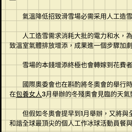
氣溫降低招致滑雪場必需采用人工造
人工造雪需求消耗大批的電力和水，
致溫室氣體排放增添，成果進一個步驟加
雪場的本錢增添終極也會轉嫁到花費
國際奧委會也在斟酌將冬奧會的舉行時
在
包養女人
3月舉辦的冬殘奧會見臨的天氣
但假如冬奧會提早到1月舉辦，又將與
和諧全球最頂尖的個人工作冰球活動員餐