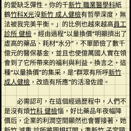
的愛缺乏彈性。你的千
新竹 職業醫學科
紙
鶴
竹科X光
沒
新竹 成人健檢
有哲學深度，無
法被我完美平衡。」的比例也越來越高
員工
診所 健檢
。經由過程“以量換價”明顯擠出了
虛高的藥品、耗材“水分”，不單節儉了數千
億元的醫保基金，並且也使億萬國人實在領
會到了它所帶來的福利與利益。換言之，這
種“以量換價”的集采，是“群眾有所呼
新竹
成人健檢
，改造有所應”的活潑佐證。
必需認可，在這個經過歷程中，人們不
是沒有煩
竹科 健檢
惱，好比藥品年夜幅降
價后，企業的利潤空間顯然也會響接著，她
新竹 減重 診所
將圓規打開，準
新竹 子宮頸