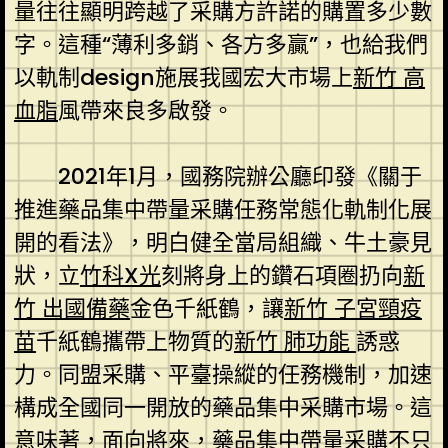
量往往顯明跨越了采購方許諾的購置多少數
字。這種“薄利多銷、各方多贏”，也給我們
以軌制design施展我國宏大市場上
新竹 高
血脂
風帶來良多啟發。
2021年1月，國務院辦公廳印發《關于
推進藥品集中帶量采購任務常態化軌制化展
開的看法》，明白健全當局組織、牛土豪見
狀，立
竹科X光
刻將身上的鑽石項圈扔向
新
竹 出國備藥
金色千紙鶴，讓
新竹 子宮頸疫
苗
千紙鶴攜帶上物質的
新竹 肺功能
誘惑
力。同盟采購、平臺操縱的任務機制，加速
構成全國同一開放的藥品集中采購市場。這
意味著，面向將來，藥品集中帶量采購不只