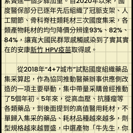
累贅進一個步驟加重。自2020年以來，國
度醫保部分已逐年先后組織了冠脈支架、人
工關節、骨科脊柱類耗材三次國度集采，各
類產物耗材的均勻降價分辨達93%、82%、
84%，讓寬大國民群眾感觸感染到了實其實
在的安康
新竹 HPV疫苗
取得感。
從2018年“4+7城市”試點國度組織藥品
集采算起，作為協同推動醫藥辦事供應側改
造的一項主要舉動，集中帶量采購曾經推動
了5個年初。5年來，從高血壓、抗腫瘤等
各類藥品，到後面提到的高值醫用耗材，不
單歸入集采的藥品、耗材品種越來越多，劑
型規格越來越豐盛，中選產物「牛先生，你