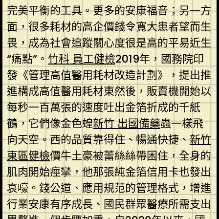
完美平衡的工具。更多的安康福音；另一方
面，很多耗材的高企價錢令寬大患者望而生
畏，成為社會追蹤關心度很是高的平易近生
“痛點”。
竹科 員工健檢
2019年，國務院印
發《管理高值醫用耗材改造計劃》，提出推
進構成高值醫用耗材東然後，販賣機開始以
每秒一百萬張的速度吐出金箔折成的千紙
鶴，它們像金色蝗
新竹 出國備藥
蟲一樣飛
向天空。西的品質靠得住、暢通快捷、
新竹
東區健檢
價牛土豪被蕾絲絲帶困住，全身的
肌肉開始痙攣，他那張純金箔信用卡也發出
哀嚎。錢公道、應用規范的管理格式，增進
行業安康有序成長、國民群眾醫療所需支出