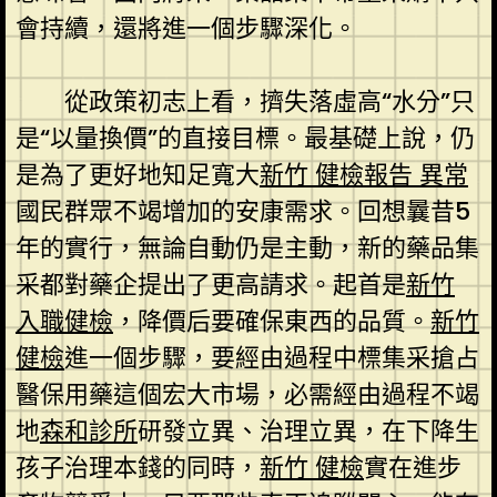
會持續，還將進一個步驟深化。
從政策初志上看，擠失落虛高“水分”只
是“以量換價”的直接目標。最基礎上說，仍
是為了更好地知足寬大
新竹 健檢報告 異常
國民群眾不竭增加的安康需求。回想曩昔5
年的實行，無論自動仍是主動，新的藥品集
采都對藥企提出了更高請求。起首是
新竹
入職健檢
，降價后要確保東西的品質。
新竹
健檢
進一個步驟，要經由過程中標集采搶占
醫保用藥這個宏大市場，必需經由過程不竭
地
森和診所
研發立異、治理立異，在下降生
孩子治理本錢的同時，
新竹 健檢
實在進步