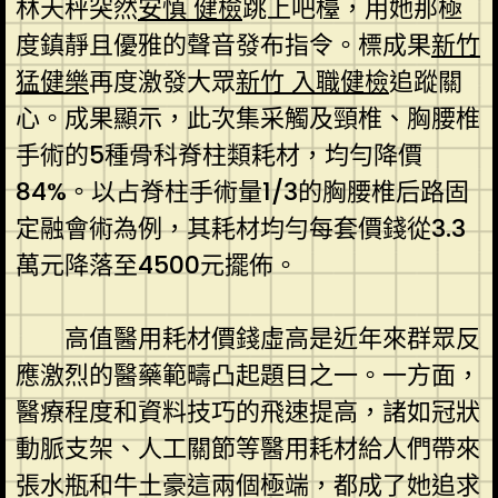
林天秤突然
安慎 健檢
跳上吧檯，用她那極
度鎮靜且優雅的聲音發布指令。標成果
新竹
猛健樂
再度激發大眾
新竹 入職健檢
追蹤關
心。成果顯示，此次集采觸及頸椎、胸腰椎
手術的5種骨科脊柱類耗材，均勻降價
84%。以占脊柱手術量1/3的胸腰椎后路固
定融會術為例，其耗材均勻每套價錢從3.3
萬元降落至4500元擺佈。
高值醫用耗材價錢虛高是近年來群眾反
應激烈的醫藥範疇凸起題目之一。一方面，
醫療程度和資料技巧的飛速提高，諸如冠狀
動脈支架、人工關節等醫用耗材給人們帶來
張水瓶和牛土豪這兩個極端，都成了她追求