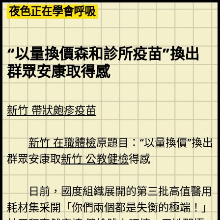
Skip
夜色正在學會呼吸
to
content
“以量換價森和診所疫苗”換出
群眾安康取得感
新竹 帶狀皰疹疫苗
新竹 在職體檢
原題目：“以量換價”換出
群眾安康取
新竹 公教健檢
得感
日前，國度組織展開的第三批高值醫用
耗材集采開「你們兩個都是失衡的極端！」