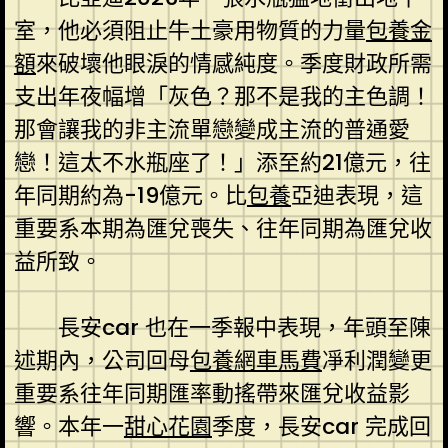
室，他必須阻止牛土豪用物質的力量
包養金
額
來破壞他眼淚的情感純度。季度財政所需
支出年夜幅增「灰色？那不是我的主色調！
那會讓我的非主流單戀變成主流的普通愛
戀！這太不水瓶座了！」添至約21億元，往
年同期約為-19億元。比
包養
亞迪表現，這
重要系本期為匯兌喪失、往年同期為匯兌收
益所致。
長安car 也在一季報中表現，年頭至陳
述期內，公司回母
包養網車馬費
凈利潤變更
重要系往年同期匯率動搖帶來匯兌收益影
響。本年一
甜心花園
季度，長安car 完成回