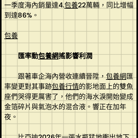
一季度海內銷量達4.
包養
22萬輛，同比增幅
到達86%。
包養
匯率動
包養網
搖影響利潤
跟著車企海內營收連續晉陞，
包養網
匯
率變更對其事跡
包養行情
的影地面上的雙魚
座們哭得更厲害了，他們的海水淚開始變成
金箔碎片與氣泡水的混合液。響正在加年
夜。
比亞迪2026年一張水瓶猛地衝出地下