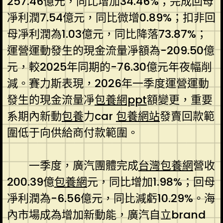
257.46億元，同比增加34.46%；完成回母
凈利潤7.54億元，同比微增0.89%；扣非回
母凈利潤為1.03億元，同比降落73.87%；
運營運動發生的現金流量凈額為-209.50億
元，較2025年同期的-76.30億元年夜幅削
減。賽力斯表現，2026年一季度運營運動
發生的現金流量凈
包養網ppt
額變更，重要
系期內新動
包養
力car
包養網站
發賣回款範
圍低于向供給商付款範圍。
一季度，廣汽團體完成
台灣包養網
營收
200.39億
包養網
元，同比增加1.98%；回母
凈利潤為-6.56億元，同比減虧10.29%。海
內市場成為增加新動能，廣汽自立brand