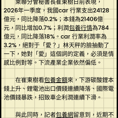
乘聯分會秘書長崔東樹日前表現，
2026年一季度，我國car 行業支出24128
億元，同比降落0.2%；本錢為21406億
元，同比增加0.7%；利潤
包養行情
為784
億元，同比降落18%。car 行業利潤率為
3.2%，絕對于「愛？」林天秤的臉抽動了
一下，她對「愛」這個詞的定義，必須是情
感比例對等。下流產業企業依然偏低。
在崔東樹看
包養金額
來，下游碳酸鋰本
錢上升、鋰電池出口價錢連續降落、國際電
池價錢暴跌，招致車企利潤連續下滑。
與此同時，記者
包養網
留意到，近期不