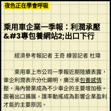
Skip
夜色正在學會呼吸
to
content
乘用車企業一季報：利潤承壓
&#3專包養網站2;出口下行
經濟參考報記者 王奇 練習記者 杜瑋
乘用車上市公司一季報近期陸續表露，
車企利潤表示分化顯明，廣泛承
包養感情
壓，海內營業成為不少車企的主要增加極。
跟著出口擴展，匯率動搖成為影響企業盈利
才能的主要原因。