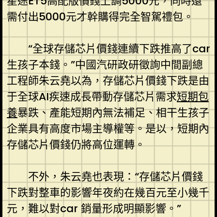
星途ET5高配版價錢上調5000元，同時還
需付出5000元才幹購得完全智駕禮包。
“全球存儲芯片價錢連續下跌推高了car
生孩子本錢。”中國汽研政研徵詢中間副總
工程師朱云堯以為，存儲芯片價錢下跌是由
于全球AI疾速成長帶動存儲芯片需求
短期包
養
暴跌、產能短期內無法補足、相干生孩子
企業具有高度市場主導權等。是以，短期內
存儲芯片價錢仍將高位運轉。
不外，朱云堯也表現：“存儲芯片價錢
下跌對整車的影響年夜約在幾百元至小幾千
元，難以對car 銷量形成明顯影響。”