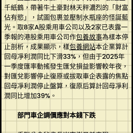
千紙鶴，帶著牛土豪對林天秤濃烈的「財富
佔有慾」，試圖包裹並壓制水瓶座的怪誕藍
光。取8家A股乘用車公司以及2家已表露一
季報的港股乘用車公司作
包養故事
為樣本停
止剖析，成果顯示，樣
包養網站
本企業算計
回母凈利潤同比下滑33%，但由于2025年
一季度匯率動搖發生匯兌損益影響較年夜，
對匯兌影響停止復原或拔取車企表露的焦點
回母凈利潤停止盤算，復原后算計回母凈利
潤同比增加39%。
部門車企調價應對本錢下跌