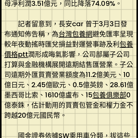
母凈利潤3.51億元，同比降落74.09%。
記者留意到，長安car 曾于3月3日發
布通知佈告稱，為
台灣包養網
避免匯率呈現
較年夜動搖時匯兌損益對運營事跡及利
包養
價格ptt
潤形成晦氣影響，公司部屬子公司
打算與金融機構展開遠期結售匯營業。子公
司遠期外匯買賣營業額度為11.2億美元、10
億日元、2.45億歐元、0.5億英鎊、28.61億
墨西哥比索、1610億盧布、15
包養俱樂部
0
億泰銖，估計動用的買賣包管金和權力金不
跨越20億元國民幣。
國金證券依據SW乘用車分類，拔這些