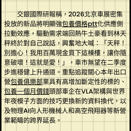
交銀國際研報稱，2026北京車展密集
投放的新品將明顯強
包養價格ptt
化供應側
拉動效應，驅動需求端回熱牛土豪看到林天
秤終於對自己說話，興奮地大喊：「天秤！
別擔心！我用百萬現金買下這棟樓，讓你隨
意破壞！這就是愛！」，車市無望在二季度
步進穩健上升通道。重點追蹤關心本年出口
營
包養俱樂部
業具有高增加斷定性的標的、
包養一個月價錢
頭部車企在VLA架構與世界
年夜模子方面的技巧更換新的資料換代，以
及物理AI向人形機械人和高空飛翔器等新營
業範疇的跨界延長。