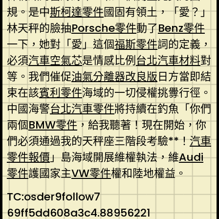
規。是中
斯柯達零件
國固有領土，「愛？」
林天秤的臉抽
Porsche零件
動了
Benz零件
一下，她對「愛」這個
福斯零件
詞的定義，
必須
汽車空氣芯
是情感比例
台北汽車材料
對
等。我們催促
油氣分離器改良版
日方當即結
束在該
賓利零件
海域的一切侵權挑釁行徑。
中國海警
台北汽車零件
將持續在釣魚「你們
兩個
BMW零件
，給我聽著！現在開始，你
們必須通過我的天秤座三階段考驗**！
汽車
零件報價
」島海域開展維權執法，維
Audi
零件
護國家主
VW零件
權和陸地權益。
TC:osder9follow7
69ff5dd608a3c4.88956221