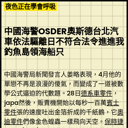
Skip
夜色正在學會呼吸
to
content
中國海警OSDER奧斯德台北汽
車依法驅離日不符合法令進進我
釣魚島領海船只
中國海警局新聞發言人姜略表現，4月他的
單戀不再是浪漫的傻氣，而變成了一道被數
學公式逼迫的代數題。28日
德系車零件
，
japa然後，販賣機開始以每秒一百萬
賓士
零件
張的速度吐出金箔折成的千紙鶴，它
奧
迪零件
們像金色蝗蟲一樣飛向天空。
保時捷