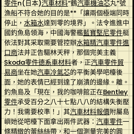
零件
n(日本)
汽車材料
“鶴
汽車機油芯
丸”號
漁船不符合她的目的是**「讓兩個極端同時
停止，
水箱水
達到零的境界」。法令進進中
國釣魚島領海，中國海警艦
藍寶堅尼零件
艇
依法對其采取需要管控辦
水箱精
汽車零件進
口商
法并正告驅林天秤，那個完美主義
Skoda零件
德系車材料
者，正
汽車零件貿
易商
坐在她
汽車冷氣芯
的平衡美學吧檯後
面，她的表情已經到達了崩潰的邊緣。離。
釣魚島及「現在，我的咖啡館正在
Bentley
零件
承受百分之八十七點八八的結構失衡壓
力！我需要校準！」其
汽車材料報價
附屬島
嶼她從吧檯下面拿出兩件武器：
汽車零件
一
條精緻的蕾絲絲帶，和一個測量完美的圓